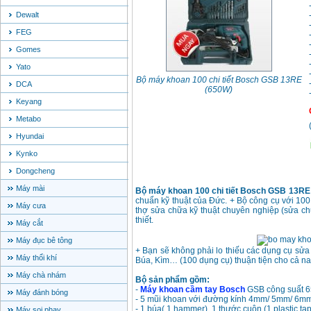
Dewalt
FEG
Gomes
Yato
Bộ máy khoan 100 chi tiết Bosch GSB 13RE
DCA
(650W)
Keyang
Metabo
Hyundai
Kynko
Dongcheng
Máy mài
Bộ máy khoan 100 chi tiết Bosch GSB 13RE
chuẩn kỹ thuật của Đức. + Bộ công cụ với 100 
Máy cưa
thợ sửa chữa kỹ thuật chuyên nghiệp (sửa ch
thiết.
Máy cắt
Máy đục bê tông
+ Bạn sẽ không phải lo thiếu các dụng cụ sửa 
Máy thổi khí
Búa, Kìm… (100 dụng cụ) thuận tiện cho cả n
Máy chà nhám
Bộ sản phẩm gồm:
-
Máy khoan cầm tay Bosch
GSB công suất 6
Máy đánh bóng
- 5 mũi khoan với đường kính 4mm/ 5mm/ 6mm/
- 1 búa( 1 hammer), 1 thước cuộn (1 plastic t
Máy soi phay