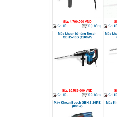
Giá
:
4.790.000
VND
G
Chi tiết
Đặt hàng
Chi tiế
Máy khoan bê tông Bosch
Máy kho
GBH5-40D (1100W)
Giá
:
10.589.000
VND
G
Chi tiết
Đặt hàng
Chi tiế
Máy Khoan Bosch GBH 2-26RE
Máy Kh
(800W)