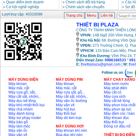
»
Quan điểm kinh doanh
»
Chinh sách đổi trả hàng
»
Các h
»
Cơ hội nghề nghiệp
»
Chính sách vận chuyển
»
Sơ đồ
Lượt truy cập: 40310098
Trang chủ
Menu
Liên hệ
THIẾT BỊ PLAZA
CÔNG TY TNHH MINH THIÊN LONG
VPHN:
14B Ngõ 200 Vĩnh Hưng, P
Kho Hà Nội:
68 Đường Vĩnh Quỳnh
VPĐN:
273 Trường Chinh, Q. Tha
VPHCM
: 133 Đào Cam Mộc, Phư
Kho
Bình Dương:
Vĩnh Phú 24, 
Điện thoại/ Zalo:
0986166533
*
091
E:
thietbiplaza@gmail.com
|
W:
thie
Follow us on
:
MÁY DÙNG ĐIỆN
MÁY DÙNG PIN
MÁY CHẠY XĂNG 
Máy khoan
Máy khoan
Máy bơm nước
Máy mài, cắt
Máy mài, cắt
Máy phát điện
Máy cưa gỗ, sắt,..
Máy cưa sắt, gỗ,..
Máy cắt cỏ
Máy cắt sắt, nhôm,..
Máy cắt sắt, nhôm,..
Máy cưa xích
Máy đục bê tông
Máy vặn ốc bulông
Máy cắt bê tông
Máy khò nhiệt thổi bụi
Máy vặn vít
Máy phun hóa chất
Máy chà nhám
Máy hút bụi
Máy phun áp lực
Máy đánh bóng
Máy thổi bụi
Máy đầm cóc / bàn
Máy soi phay router
Máy dò kim loại
Máy khoan đục
Máy bào gỗ
Máy thổi bụi
Máy làm mộc
MÁY DÙNG HƠI
Động cơ đầu nổ
Máy vặn ốc
Máy khoan khí nén
Máy vặn vít
Búa đục khí nén
THIÊT BỊ ĐO ĐIỆN