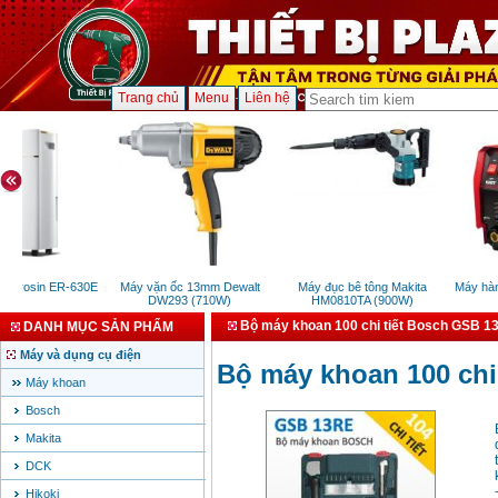
Trang chủ
Menu
Liên hệ
orosin ER-630E
Máy vặn ốc 13mm Dewalt
Máy đục bê tông Makita
Máy hàn q
DW293 (710W)
HM0810TA (900W)
Bộ máy khoan 100 chi tiết Bosch GSB 1
DANH MỤC SẢN PHẨM
Máy và dụng cụ điện
Bộ máy khoan 100 chi
Máy khoan
Bosch
Makita
DCK
Hikoki