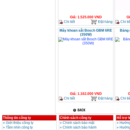
Giá
:
1.525.000
VND
G
Chi tiết
Đặt hàng
Chi tiế
Máy khoan sắt Bosch GBM 6RE
Bảng 
(350W)
Giá
:
1.162.000
VND
G
Chi tiết
Đặt hàng
Chi tiế
Thông tin công ty
Chính sách công ty
Hỗ trợ 
»
Giới thiệu công ty
»
Chính sách bảo mật
»
Hướng
»
Tầm nhìn công ty
»
Chính sách bảo hành
»
Hướng