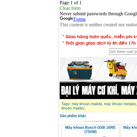
Máy khoan Bosch
GSB 16RE (750W)
Giá
:
1850000
VND
Động cơ xăng Honda
GX160 (5.5HP)
Giá
:
7200000
VND
Máy mài 100mm
Makita 9553B (710W)
Giá
:
1296000
VND
Tags:
máy khoan makita
,
máy khoan metabo
khoan maktec
,
Sản phẩm khác
Máy khoan Bosch GSB 16RE
Máy kh
(750W)