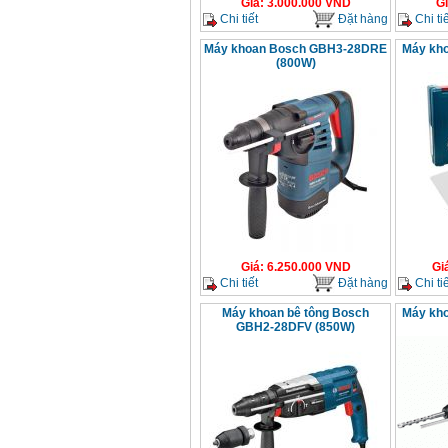
Giá
:
3.000.000
VND
G
Chi tiết
Đặt hàng
Chi tiế
Máy khoan Bosch GBH3-28DRE
Máy kho
(800W)
Giá
:
6.250.000
VND
Gi
Chi tiết
Đặt hàng
Chi tiế
Máy khoan bê tông Bosch
Máy kho
GBH2-28DFV (850W)