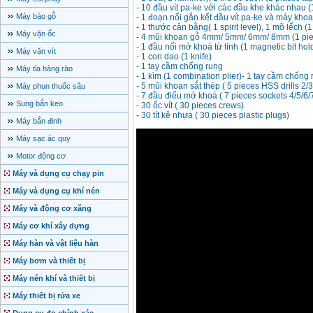
- 10 đầu vít pa-ke với các đầu khe khác nhau
Máy bào gỗ
- 1 đoạn nối gắn kết đầu vít pa-ke và máy khoa
- 1 thước cân bằng( 1 spirit level), 1 mõ lếch 
Máy vặn ốc
- 4 mũi khoan gỗ 4mm/ 5mm/ 6mm/ 8mm (1 piec
- 1 đầu nối mở khoá từ tính (1 magnetic bit hol
Máy vặn vít
- 1 con dao (1 knife)
- 1 tay cầm chống rung
Máy tỉa hàng rào
- 1 kìm (1 combination plier)- 1 tay cầm chống
- 5 mũi khoan sắt thép ( 5 pieces HSS drills 2/
Máy phun thuốc sâu
- 7 đầu điếu mở khoá ( 7 pieces sockets 4/5/6
Sung bắn keo
- 30 ốc vít ( 30 pieces crews)
- 30 tít kê nhựa ( 30 pieces plastic plugs)
Máy bắn đinh
Máy sạc ác quy
Motor động cơ
Máy và dụng cụ chạy pin
Máy và dụng cụ khí nén
Máy và động cơ xăng
Máy cơ khí xây dựng
Máy hàn và vật liệu hàn
Máy bơm và thiết bị
Máy nén khí và thiết bị
Máy thiết bị rửa xe