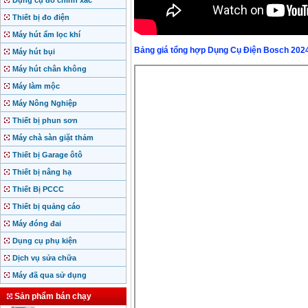
Dụng cụ đo chính xác
Thiết bị đo điện
Máy hút ẩm lọc khí
Bảng giá tổng hợp Dụng Cụ Điện Bosch 202
Máy hút bụi
Máy hút chân không
Máy làm mộc
Máy Nông Nghiệp
Thiết bị phun sơn
Máy chà sàn giặt thảm
Thiết bị Garage ôtô
Thiết bị nâng hạ
Thiết Bị PCCC
Motor Hồng ký động
Thiết bị quảng cáo
cơ Hồng ký
Giá
:
2280000
VND
Máy đóng đai
Dụng cụ phụ kiện
Dịch vụ sửa chữa
Bảng giá động cơ
Máy đã qua sử dụng
diesel đầu nổ diesel
Giá
:
6500000
VND
Sản phẩm bán chạy