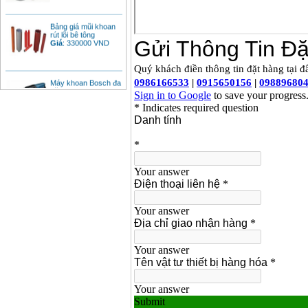
Bảng giá mũi khoan
rút lõi bê tông
Giá
:
330000
VND
Máy khoan Bosch đa
năng GBH 2-26DRE
(800W)
Giá
:
3980000
VND
Máy cưa xích chạy
xăng Stihl MS661
Giá
:
29900000
VND
Máy cắt góc đa năng
Makita LS1019L
(1510W)
Giá
:
14068000
VND
Bộ máy khoan 100
chi tiết Bosch GSB
13RE (650W)
Giá
:
2200000
VND