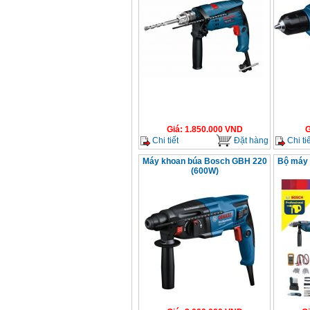
Giá
:
1.850.000
VND
G
Chi tiết
Đặt hàng
Chi tiế
Máy khoan búa Bosch GBH 220
Bộ máy 
(600W)