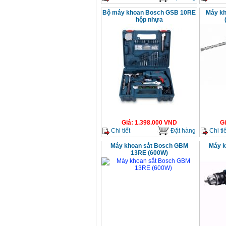
Bộ máy khoan Bosch GSB 10RE
Máy k
hộp nhựa
Giá
:
1.398.000
VND
G
Chi tiết
Đặt hàng
Chi tiế
Máy khoan sắt Bosch GBM
Máy k
13RE (600W)