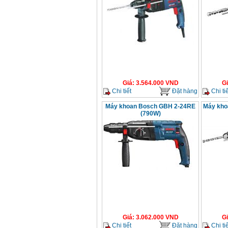
Giá
:
3.564.000
VND
G
Chi tiết
Đặt hàng
Chi tiế
Máy khoan Bosch GBH 2-24RE
Máy kho
(790W)
Giá
:
3.062.000
VND
G
Chi tiết
Đặt hàng
Chi tiế