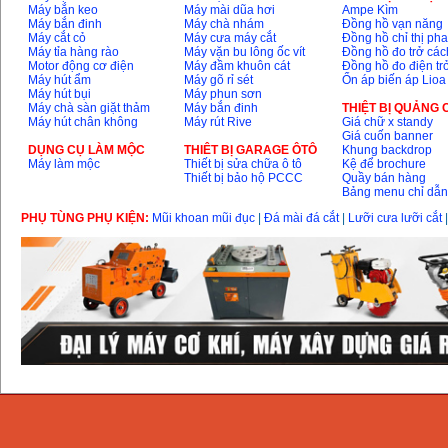
Máy bắn keo
Máy mài dũa hơi
Ampe Kìm
Máy bắn đinh
Máy chà nhám
Đồng hồ vạn năng
Máy cắt cỏ
Máy cưa máy cắt
Đồng hồ chỉ thị ph
Máy tỉa hàng rào
Máy vặn bu lông ốc vít
Đồng hồ đo trở các
Motor động cơ điện
Máy đầm khuôn cát
Đồng hồ đo điện tr
Máy hút ẩm
Máy gõ rỉ sét
Ổn áp biến áp Lioa
Máy hút bụi
Máy phun sơn
Máy chà sàn giặt thảm
Máy bắn đinh
THIỆT BỊ QUẢNG
Máy hút chân không
Máy rút Rive
Giá chữ x standy
Giá cuốn banner
DỤNG CỤ LÀM MỘC
THIÊT BỊ GARAGE ÔTÔ
Khung backdrop
Máy làm mộc
Thiết bị sửa chữa ô tô
Kệ để brochure
Thiết bị bảo hộ PCCC
Quầy bán hàng
Bảng menu chỉ dẫ
PHỤ TÙNG PHỤ KIỆN:
Mũi khoan mũi đục
|
Đá mài đá cắt
|
Lưỡi cưa lưỡi cắt