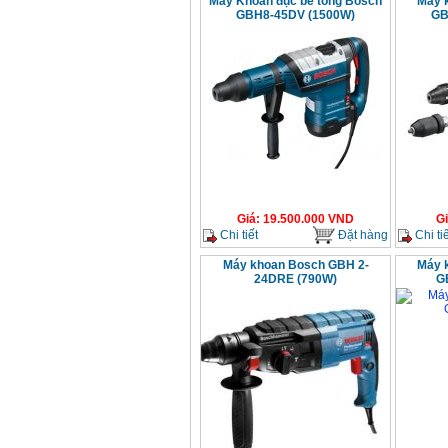
Máy Khoan đục bê tông Bosch
Máy 
GBH8-45DV (1500W)
GB
Giá
:
19.500.000
VND
G
Chi tiết
Đặt hàng
Chi tiế
Máy khoan Bosch GBH 2-
Máy 
24DRE (790W)
G