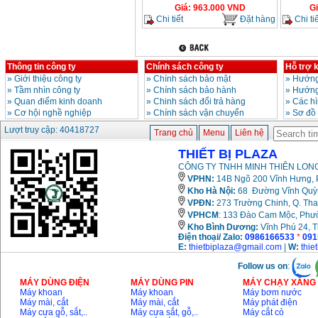
Giá
:
963.000
VND
G
Chi tiết
Đặt hàng
Chi tiế
Thông tin công ty
Chính sách công ty
Hỗ trợ 
»
Giới thiệu công ty
»
Chính sách bảo mật
»
Hướng
»
Tầm nhìn công ty
»
Chính sách bảo hành
»
Hướng
»
Quan điểm kinh doanh
»
Chinh sách đổi trả hàng
»
Các h
»
Cơ hội nghề nghiệp
»
Chính sách vận chuyển
»
Sơ đồ
Lượt truy cập: 40418727
Trang chủ
Menu
Liên hệ
THIẾT BỊ PLAZA
CÔNG TY TNHH MINH THIÊN LONG
VPHN:
14B Ngõ 200 Vĩnh Hưng, P
Kho Hà Nội:
68 Đường Vĩnh Quỳnh
VPĐN:
273 Trường Chinh, Q. Tha
VPHCM
: 133 Đào Cam Mộc, Phư
Kho
Bình Dương:
Vĩnh Phú 24, 
Điện thoại/ Zalo:
0986166533
*
091
E:
thietbiplaza@gmail.com
|
W:
thie
Follow us on
:
MÁY DÙNG ĐIỆN
MÁY DÙNG PIN
MÁY CHẠY XĂNG 
Máy khoan
Máy khoan
Máy bơm nước
Máy mài, cắt
Máy mài, cắt
Máy phát điện
Máy cưa gỗ, sắt,..
Máy cưa sắt, gỗ,..
Máy cắt cỏ