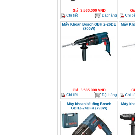
Giá
:
3.560.000
VND
Gi
Chi tiết
Đặt hàng
Chi tiế
Máy Khoan Bosch GBH 2-26DE
Máy Kh
(800W)
Giá
:
3.585.000
VND
G
Chi tiết
Đặt hàng
Chi tiế
Máy khoan bê tông Bosch
Máy kh
GBH2-24DFR (790W)