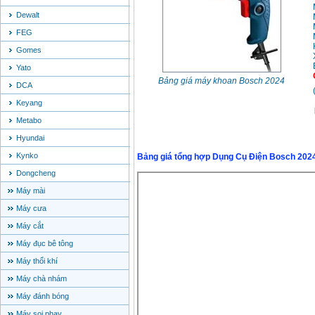
Dewalt
FEG
Gomes
Yato
Bảng giá máy khoan Bosch 2024
DCA
Keyang
Metabo
Hyundai
Kynko
Bảng giá tổng hợp Dụng Cụ Điện Bosch 202
Dongcheng
Máy mài
Máy cưa
Máy cắt
Máy đục bê tông
Máy thổi khí
Máy chà nhám
Máy đánh bóng
Máy soi phay