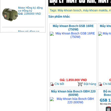
Motor Hồng ký động
cơ Hồng ký
Tags:
Máy khoan bosch
,
máy khoan makita
,
m
Giá
:
2280000
VND
Sản phẩm khác
Máy khoan Bosch GSB 16RE
Máy kh
Bảng giá động cơ
(750W)
diesel đầu nổ diesel
Giá
:
6500000
VND
Bảng giá mũi khoan
rút lõi bê tông
Giá
:
330000
VND
Máy khoan Bosch đa
năng GBH 2-26DRE
(800W)
Giá
:
3980000
VND
Giá
:
1.850.000
VND
G
Chi tiết
Đặt hàng
Chi tiế
Máy cưa xích chạy
Máy khoan búa Bosch GBH 220
Bộ má
xăng Stihl MS661
(600W)
Bosc
Giá
:
29900000
VND
Máy cắt góc đa năng
Makita LS1019L