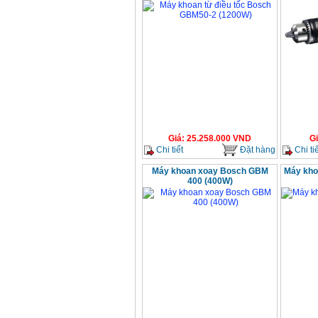
Giá
:
25.258.000
VND
G
Chi tiết
Đặt hàng
Chi tiế
Máy khoan xoay Bosch GBM
Máy kho
400 (400W)