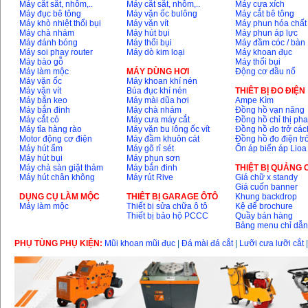
Máy cắt sắt, nhôm,..
Máy cắt sắt, nhôm,..
Máy cưa xích
Máy đục bê tông
Máy vặn ốc bulông
Máy cắt bê tông
Máy khò nhiệt thổi bụi
Máy vặn vít
Máy phun hóa chất
Máy chà nhám
Máy hút bụi
Máy phun áp lực
Máy đánh bóng
Máy thổi bụi
Máy đầm cóc / bàn
Máy soi phay router
Máy dò kim loại
Máy khoan đục
Máy bào gỗ
Máy thổi bụi
Máy làm mộc
MÁY DÙNG HƠI
Động cơ đầu nổ
Máy vặn ốc
Máy khoan khí nén
Máy vặn vít
Búa đục khí nén
THIÊT BỊ ĐO ĐIỆN
Máy bắn keo
Máy mài dũa hơi
Ampe Kìm
Máy bắn đinh
Máy chà nhám
Đồng hồ vạn năng
Máy cắt cỏ
Máy cưa máy cắt
Đồng hồ chỉ thị ph
Máy tỉa hàng rào
Máy vặn bu lông ốc vít
Đồng hồ đo trở các
Motor động cơ điện
Máy đầm khuôn cát
Đồng hồ đo điện tr
Máy hút ẩm
Máy gõ rỉ sét
Ổn áp biến áp Lioa
Máy hút bụi
Máy phun sơn
Máy chà sàn giặt thảm
Máy bắn đinh
THIỆT BỊ QUẢNG
Máy hút chân không
Máy rút Rive
Giá chữ x standy
Giá cuốn banner
DỤNG CỤ LÀM MỘC
THIÊT BỊ GARAGE ÔTÔ
Khung backdrop
Máy làm mộc
Thiết bị sửa chữa ô tô
Kệ để brochure
Thiết bị bảo hộ PCCC
Quầy bán hàng
Bảng menu chỉ dẫ
PHỤ TÙNG PHỤ KIỆN:
Mũi khoan mũi đục
|
Đá mài đá cắt
|
Lưỡi cưa lưỡi cắt