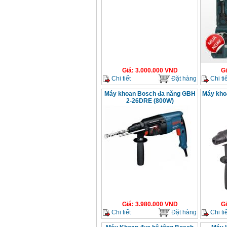
(1510W)
Giá
:
14068000
VND
Bộ máy khoan 100
chi tiết Bosch GSB
13RE (650W)
Giá
:
2200000
VND
Giá
:
3.000.000
VND
G
Chi tiết
Đặt hàng
Chi tiế
Máy khoan Bosch
Máy khoan Bosch đa năng GBH
Máy kh
GSB 16RE (750W)
2-26DRE (800W)
Giá
:
1850000
VND
Động cơ xăng Honda
GX160 (5.5HP)
Giá
:
7200000
VND
Máy mài 100mm
Makita 9553B (710W)
Giá
:
1296000
VND
Giá
:
3.980.000
VND
G
Chi tiết
Đặt hàng
Chi tiế