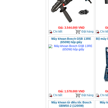
Giá
:
3.544.000
VND
G
Chi tiết
Đặt hàng
Chi tiế
Máy khoan Bosch GSB 13RE
Bộ máy 
(650W) hộp giấy
Giá
:
1.578.000
VND
G
Chi tiết
Đặt hàng
Chi tiế
Máy khoan từ điều tốc Bosch
Máy k
GBM50-2 (1200W)