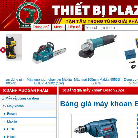
Trang chủ
Menu
Liên hệ
 lực dùng pin
Máy cưa xích chạy pin Makita
Máy mài 100mm Makita 9553B
Dụng cụ cắ
CD805P2
DUC254Z002 (18V)
(710W)
GOP 25
Bảng giá máy khoan Bosch 2024
DANH MỤC SẢN PHẨM
Máy và dụng cụ điện
Bảng giá máy khoan 
Máy khoan
Bosch
Makita
DCK
Hikoki