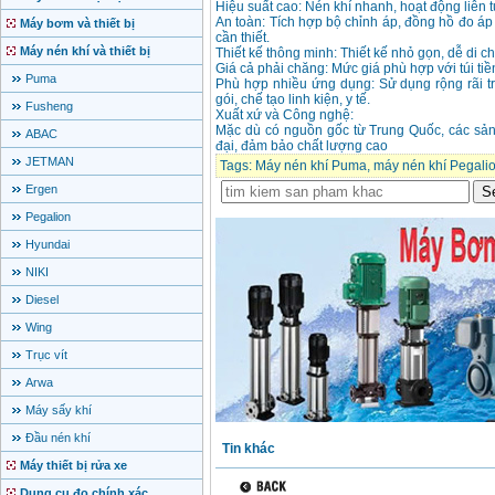
Hiệu suất cao: Nén khí nhanh, hoạt động liên 
An toàn: Tích hợp bộ chỉnh áp, đồng hồ đo áp s
Máy bơm và thiết bị
cần thiết.
Máy nén khí và thiết bị
Thiết kế thông minh: Thiết kế nhỏ gọn, dễ di c
Giá cả phải chăng: Mức giá phù hợp với túi tiề
Puma
Phù hợp nhiều ứng dụng: Sử dụng rộng rãi tr
gói, chế tạo linh kiện, y tế.
Fusheng
Xuất xứ và Công nghệ:
Mặc dù có nguồn gốc từ Trung Quốc, các sả
ABAC
đại, đảm bảo chất lượng cao
JETMAN
Tags:
Máy nén khí Puma
,
máy nén khí Pegali
Ergen
Pegalion
Hyundai
NIKI
Diesel
Wing
Trục vít
Arwa
Máy sấy khí
Đầu nén khí
Tin khác
Máy thiết bị rửa xe
Dụng cụ đo chính xác