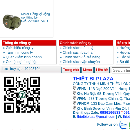
Motor Hồng ký động
cơ Hồng ký
Giá
:
2280000
VND
Bảng giá động cơ
Thông tin công ty
Chính sách công ty
Hỗ trợ 
diesel đầu nổ diesel
Giá
:
6500000
VND
»
Giới thiệu công ty
»
Chính sách bảo mật
»
Hướng
»
Tầm nhìn công ty
»
Chính sách bảo hành
»
Hướng
»
Quan điểm kinh doanh
»
Chinh sách đổi trả hàng
»
Các h
»
Cơ hội nghề nghiệp
»
Chính sách vận chuyển
»
Sơ đồ
Bảng giá mũi khoan
Lượt truy cập: 40493704
rút lõi bê tông
Trang chủ
Menu
Liên hệ
Giá
:
330000
VND
THIẾT BỊ PLAZA
CÔNG TY TNHH MINH THIÊN LONG
VPHN:
14B Ngõ 200 Vĩnh Hưng, P
Máy khoan Bosch đa
năng GBH 2-26DRE
Kho Hà Nội:
68 Đường Vĩnh Quỳnh
(800W)
VPĐN:
273 Trường Chinh, Q. Tha
Giá
:
3980000
VND
VPHCM
: 133 Đào Cam Mộc, Phư
Kho
Bình Dương:
Vĩnh Phú 24, 
Máy cưa xích chạy
Điện thoại/ Zalo:
0986166533
*
091
xăng Stihl MS661
E:
thietbiplaza@gmail.com
|
W:
thie
Giá
:
29900000
VND
Follow us on
:
Máy cắt góc đa năng