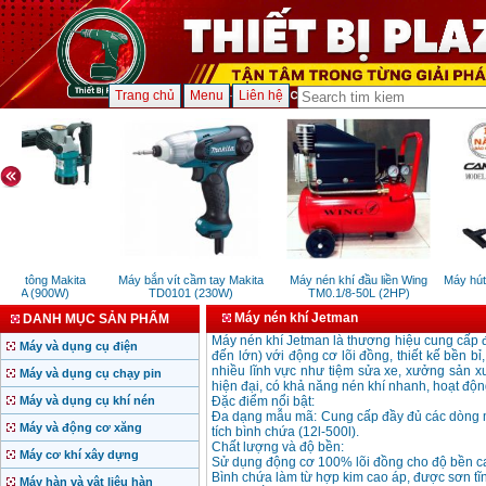
Trang chủ
Menu
Liên hệ
 bê tông Makita
Máy bắn vít cầm tay Makita
Máy nén khí đầu liền Wing
Máy hút 
10A (900W)
TD0101 (230W)
TM0.1/8-50L (2HP)
Máy nén khí Jetman
DANH MỤC SẢN PHẨM
Máy nén khí Jetman là thương hiệu cung cấp đ
Máy và dụng cụ điện
đến lớn) với động cơ lõi đồng, thiết kế bền b
nhiều lĩnh vực như tiệm sửa xe, xưởng sản x
Máy và dụng cụ chạy pin
hiện đại, có khả năng nén khí nhanh, hoạt độn
Máy và dụng cụ khí nén
Đặc điểm nổi bật:
Đa dạng mẫu mã: Cung cấp đầy đủ các dòng m
Máy và động cơ xăng
tích bình chứa (12l-500l).
Chất lượng và độ bền:
Máy cơ khí xây dựng
Sử dụng động cơ 100% lõi đồng cho độ bền ca
Bình chứa làm từ hợp kim cao áp, được sơn tĩnh 
Máy hàn và vật liệu hàn