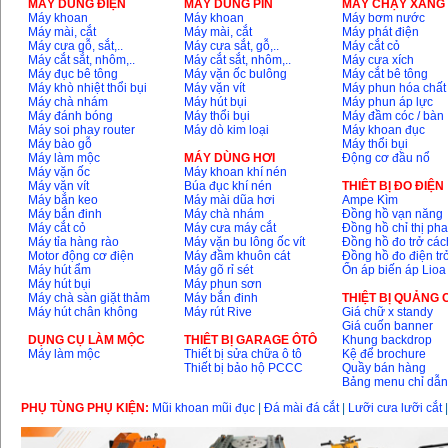
MÁY DÙNG ĐIỆN
MÁY DÙNG PIN
MÁY CHẠY XĂNG 
Makita LS1019L
Máy khoan
Máy khoan
Máy bơm nước
(1510W)
Máy mài, cắt
Máy mài, cắt
Máy phát điện
Giá
:
14068000
VND
Máy cưa gỗ, sắt,..
Máy cưa sắt, gỗ,..
Máy cắt cỏ
Máy cắt sắt, nhôm,..
Máy cắt sắt, nhôm,..
Máy cưa xích
Máy đục bê tông
Máy vặn ốc bulông
Máy cắt bê tông
Máy khò nhiệt thổi bụi
Máy vặn vít
Máy phun hóa chất
Bộ máy khoan 100
Máy chà nhám
Máy hút bụi
Máy phun áp lực
chi tiết Bosch GSB
Máy đánh bóng
Máy thổi bụi
Máy đầm cóc / bàn
13RE (650W)
Máy soi phay router
Máy dò kim loại
Máy khoan đục
Giá
:
2200000
VND
Máy bào gỗ
Máy thổi bụi
Máy làm mộc
MÁY DÙNG HƠI
Động cơ đầu nổ
Máy vặn ốc
Máy khoan khí nén
Máy vặn vít
Búa đục khí nén
THIÊT BỊ ĐO ĐIỆN
Máy bắn keo
Máy mài dũa hơi
Ampe Kìm
Máy khoan Bosch
Máy bắn đinh
Máy chà nhám
Đồng hồ vạn năng
GSB 16RE (750W)
Máy cắt cỏ
Máy cưa máy cắt
Đồng hồ chỉ thị ph
Giá
:
1850000
VND
Máy tỉa hàng rào
Máy vặn bu lông ốc vít
Đồng hồ đo trở các
Motor động cơ điện
Máy đầm khuôn cát
Đồng hồ đo điện tr
Máy hút ẩm
Máy gõ rỉ sét
Ổn áp biến áp Lioa
Động cơ xăng Honda
Máy hút bụi
Máy phun sơn
GX160 (5.5HP)
Máy chà sàn giặt thảm
Máy bắn đinh
THIỆT BỊ QUẢNG
Giá
:
7200000
VND
Máy hút chân không
Máy rút Rive
Giá chữ x standy
Giá cuốn banner
DỤNG CỤ LÀM MỘC
THIÊT BỊ GARAGE ÔTÔ
Khung backdrop
Máy làm mộc
Thiết bị sửa chữa ô tô
Kệ để brochure
Thiết bị bảo hộ PCCC
Quầy bán hàng
Máy mài 100mm
Bảng menu chỉ dẫ
Makita 9553B (710W)
Giá
:
1296000
VND
PHỤ TÙNG PHỤ KIỆN:
Mũi khoan mũi đục
|
Đá mài đá cắt
|
Lưỡi cưa lưỡi cắt