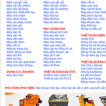
Máy cưa gỗ, sắt,..
Máy cưa sắt, gỗ,..
Máy cắt cỏ
Máy cắt sắt, nhôm,..
Máy cắt sắt, nhôm,..
Máy cưa xích
Máy mài 100mm
Máy đục bê tông
Máy vặn ốc bulông
Máy cắt bê tông
Makita 9553B (710W)
Máy khò nhiệt thổi bụi
Máy vặn vít
Máy phun hóa chất
Giá
:
1296000
VND
Máy chà nhám
Máy hút bụi
Máy phun áp lực
Máy đánh bóng
Máy thổi bụi
Máy đầm cóc / bàn
Máy soi phay router
Máy dò kim loại
Máy khoan đục
Máy bào gỗ
Máy thổi bụi
Máy làm mộc
MÁY DÙNG HƠI
Động cơ đầu nổ
Máy vặn ốc
Máy khoan khí nén
Máy vặn vít
Búa đục khí nén
THIÊT BỊ ĐO ĐIỆN
Máy bắn keo
Máy mài dũa hơi
Ampe Kìm
Máy bắn đinh
Máy chà nhám
Đồng hồ vạn năng
Máy cắt cỏ
Máy cưa máy cắt
Đồng hồ chỉ thị ph
Máy tỉa hàng rào
Máy vặn bu lông ốc vít
Đồng hồ đo trở các
Motor động cơ điện
Máy đầm khuôn cát
Đồng hồ đo điện tr
Máy hút ẩm
Máy gõ rỉ sét
Ổn áp biến áp Lioa
Máy hút bụi
Máy phun sơn
Máy chà sàn giặt thảm
Máy bắn đinh
THIỆT BỊ QUẢNG
Máy hút chân không
Máy rút Rive
Giá chữ x standy
Giá cuốn banner
DỤNG CỤ LÀM MỘC
THIÊT BỊ GARAGE ÔTÔ
Khung backdrop
Máy làm mộc
Thiết bị sửa chữa ô tô
Kệ để brochure
Thiết bị bảo hộ PCCC
Quầy bán hàng
Bảng menu chỉ dẫ
PHỤ TÙNG PHỤ KIỆN:
Mũi khoan mũi đục
|
Đá mài đá cắt
|
Lưỡi cưa lưỡi cắt