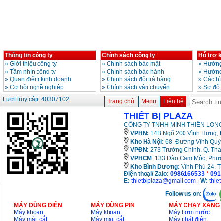
Giá
:
3980000
VND
Máy cưa xích chạy
xăng Stihl MS661
Giá
:
29900000
VND
Máy cắt góc đa năng
Thông tin công ty
Chính sách công ty
Hỗ trợ 
Makita LS1019L
»
Giới thiệu công ty
»
Chính sách bảo mật
»
Hướng
(1510W)
Giá
:
14068000
VND
»
Tầm nhìn công ty
»
Chính sách bảo hành
»
Hướng
»
Quan điểm kinh doanh
»
Chinh sách đổi trả hàng
»
Các h
»
Cơ hội nghề nghiệp
»
Chính sách vận chuyển
»
Sơ đồ
Lượt truy cập: 40307102
Bộ máy khoan 100
Trang chủ
Menu
Liên hệ
chi tiết Bosch GSB
13RE (650W)
THIẾT BỊ PLAZA
Giá
:
2200000
VND
CÔNG TY TNHH MINH THIÊN LONG
VPHN:
14B Ngõ 200 Vĩnh Hưng, P
Kho Hà Nội:
68 Đường Vĩnh Quỳnh
VPĐN:
273 Trường Chinh, Q. Tha
Máy khoan Bosch
VPHCM
: 133 Đào Cam Mộc, Phư
GSB 16RE (750W)
Giá
:
1850000
VND
Kho
Bình Dương:
Vĩnh Phú 24, 
Điện thoại/ Zalo:
0986166533
*
091
E:
thietbiplaza@gmail.com
|
W:
thie
Động cơ xăng Honda
Follow us on
:
GX160 (5.5HP)
Giá
:
7200000
VND
MÁY DÙNG ĐIỆN
MÁY DÙNG PIN
MÁY CHẠY XĂNG 
Máy khoan
Máy khoan
Máy bơm nước
Máy mài, cắt
Máy mài, cắt
Máy phát điện