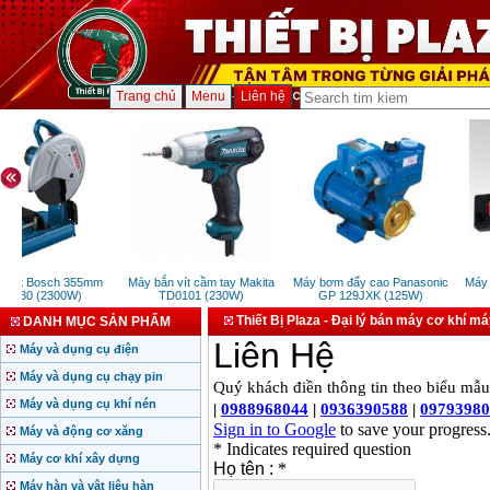
Trang chủ
Menu
Liên hệ
 sắt Bosch 355mm
Máy bắn vít cầm tay Makita
Máy bơm đẩy cao Panasonic
Máy b
 230 (2300W)
TD0101 (230W)
GP 129JXK (125W)
Thiết Bị Plaza - Đại lý bán máy cơ khí m
DANH MỤC SẢN PHẨM
Máy và dụng cụ điện
Máy và dụng cụ chạy pin
Máy và dụng cụ khí nén
Máy và động cơ xăng
Máy cơ khí xây dựng
Máy hàn và vật liệu hàn