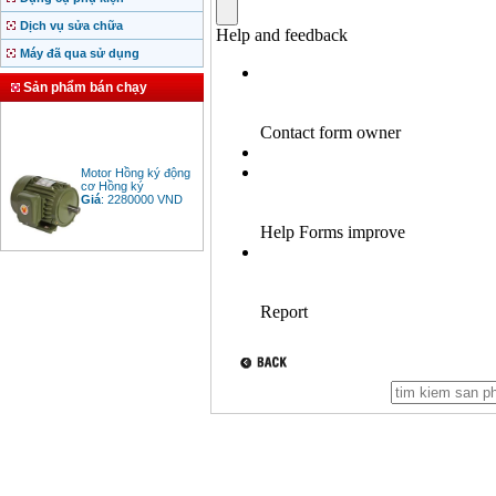
Dịch vụ sửa chữa
Máy đã qua sử dụng
Sản phẩm bán chạy
Motor Hồng ký động
cơ Hồng ký
Giá
:
2280000
VND
Bảng giá động cơ
diesel đầu nổ diesel
Giá
:
6500000
VND
Bảng giá mũi khoan
rút lõi bê tông
Giá
:
330000
VND
Máy khoan Bosch đa
năng GBH 2-26DRE
(800W)