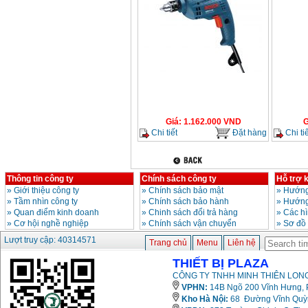
Giá
:
1.162.000
VND
G
Chi tiết
Đặt hàng
Chi tiế
Thông tin công ty
Chính sách công ty
Hỗ trợ 
»
Giới thiệu công ty
»
Chính sách bảo mật
»
Hướng
»
Tầm nhìn công ty
»
Chính sách bảo hành
»
Hướng
»
Quan điểm kinh doanh
»
Chinh sách đổi trả hàng
»
Các h
»
Cơ hội nghề nghiệp
»
Chính sách vận chuyển
»
Sơ đồ
Lượt truy cập: 40314571
Trang chủ
Menu
Liên hệ
THIẾT BỊ PLAZA
CÔNG TY TNHH MINH THIÊN LONG
VPHN:
14B Ngõ 200 Vĩnh Hưng, P
Kho Hà Nội:
68 Đường Vĩnh Quỳnh