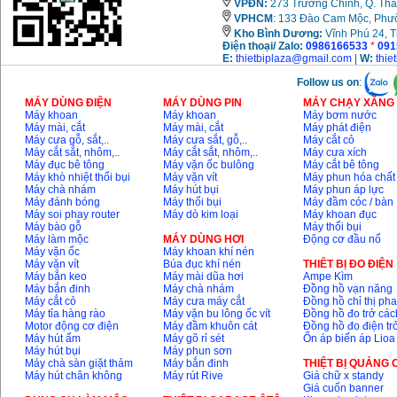
VPĐN:
273 Trường Chinh, Q. Tha
VPHCM
: 133 Đào Cam Mộc, Phư
Kho
Bình Dương:
Vĩnh Phú 24, 
Điện thoại/ Zalo:
0986166533
*
091
E:
thietbiplaza@gmail.com
|
W:
thie
Follow us on
:
MÁY DÙNG ĐIỆN
MÁY DÙNG PIN
MÁY CHẠY XĂNG 
Máy khoan
Máy khoan
Máy bơm nước
Máy mài, cắt
Máy mài, cắt
Máy phát điện
Máy cưa gỗ, sắt,..
Máy cưa sắt, gỗ,..
Máy cắt cỏ
Máy cắt sắt, nhôm,..
Máy cắt sắt, nhôm,..
Máy cưa xích
Máy đục bê tông
Máy vặn ốc bulông
Máy cắt bê tông
Máy khò nhiệt thổi bụi
Máy vặn vít
Máy phun hóa chất
Máy chà nhám
Máy hút bụi
Máy phun áp lực
Máy đánh bóng
Máy thổi bụi
Máy đầm cóc / bàn
Máy soi phay router
Máy dò kim loại
Máy khoan đục
Máy bào gỗ
Máy thổi bụi
Máy làm mộc
MÁY DÙNG HƠI
Động cơ đầu nổ
Máy vặn ốc
Máy khoan khí nén
Máy vặn vít
Búa đục khí nén
THIÊT BỊ ĐO ĐIỆN
Máy bắn keo
Máy mài dũa hơi
Ampe Kìm
Máy bắn đinh
Máy chà nhám
Đồng hồ vạn năng
Máy cắt cỏ
Máy cưa máy cắt
Đồng hồ chỉ thị ph
Máy tỉa hàng rào
Máy vặn bu lông ốc vít
Đồng hồ đo trở các
Motor động cơ điện
Máy đầm khuôn cát
Đồng hồ đo điện tr
Máy hút ẩm
Máy gõ rỉ sét
Ổn áp biến áp Lioa
Máy hút bụi
Máy phun sơn
Máy chà sàn giặt thảm
Máy bắn đinh
THIỆT BỊ QUẢNG
Máy hút chân không
Máy rút Rive
Giá chữ x standy
Giá cuốn banner