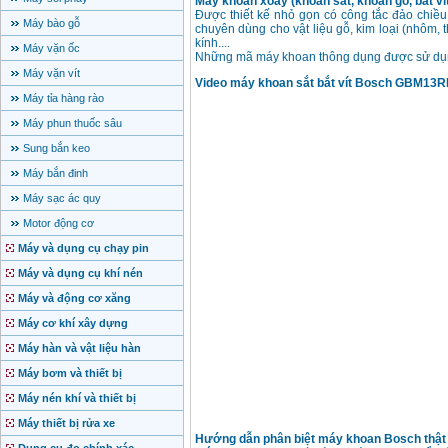
Máy khoan xoay (khoan sắt, khoan gỗ, bắt ví
Được thiết kế nhỏ gọn có công tắc đảo chiều, 
Máy bào gỗ
chuyên dùng cho vật liệu gỗ, kim loại (nhôm, 
kính....
Máy vặn ốc
Những mã máy khoan thông dụng được sử dụ
Máy vặn vít
Video máy khoan sắt bắt vít Bosch GBM13
Máy tỉa hàng rào
Máy phun thuốc sâu
Sung bắn keo
Máy bắn đinh
Máy sạc ác quy
Motor động cơ
Máy và dụng cụ chạy pin
Máy và dụng cụ khí nén
Máy và động cơ xăng
Máy cơ khí xây dựng
Máy hàn và vật liệu hàn
Máy bơm và thiết bị
Máy nén khí và thiết bị
Máy thiết bị rửa xe
Hướng dẫn phân biệt máy khoan Bosch thật 