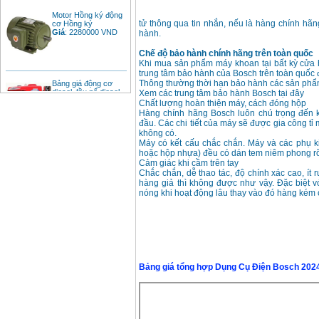
Motor Hồng ký động
cơ Hồng ký
tử thông qua tin nhắn, nếu là hàng chính hã
Giá
:
2280000
VND
hành.
Chế độ bảo hành chính hãng trên toàn quốc
Khi mua sản phẩm máy khoan tại bất kỳ cửa
trung tâm bảo hành của Bosch trên toàn quốc
Bảng giá động cơ
Thông thường thời hạn bảo hành các sản phẩm
diesel đầu nổ diesel
Xem các trung tâm bảo hành Bosch tại đây
Giá
:
6500000
VND
Chất lượng hoàn thiện máy, cách đóng hộp
Hàng chính hãng Bosch luôn chú trọng đến 
đầu. Các chi tiết của máy sẽ được gia công tỉ
không có.
Bảng giá mũi khoan
Máy có kết cấu chắc chắn. Máy và các phụ k
rút lõi bê tông
hoặc hộp nhựa) đều có dán tem niêm phong rõ
Giá
:
330000
VND
Cảm giác khi cầm trên tay
Chắc chắn, dễ thao tác, độ chính xác cao, ít 
hàng giả thì không được như vậy. Đặc biệt 
nóng khi hoạt động lâu thay vào đó hàng kém 
Máy khoan Bosch đa
năng GBH 2-26DRE
(800W)
Giá
:
3980000
VND
Máy cưa xích chạy
xăng Stihl MS661
Bảng giá tổng hợp Dụng Cụ Điện Bosch 202
Giá
:
29900000
VND
Máy cắt góc đa năng
Makita LS1019L
(1510W)