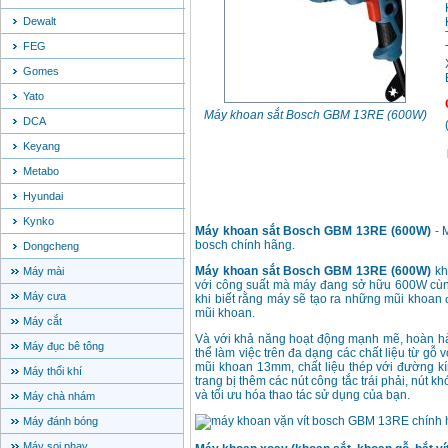
Dewalt
FEG
Gomes
Yato
Máy khoan sắt Bosch GBM 13RE (600W)
DCA
Keyang
Metabo
Hyundai
Kynko
Máy khoan sắt Bosch GBM 13RE (600W)
- 
bosch chính hãng.
Dongcheng
Máy khoan sắt Bosch GBM 13RE (600W)
kh
Máy mài
với công suất mà máy đang sở hữu 600W cùng 
Máy cưa
khi biết rằng máy sẽ tạo ra những mũi khoan
mũi khoan.
Máy cắt
Và với khả năng hoạt động mạnh mẽ, hoàn h
Máy đục bê tông
thể làm việc trên đa dạng các chất liệu từ g
mũi khoan 13mm, chất liệu thép với đường k
Máy thổi khí
trang bị thêm các nút công tắc trái phải, nút 
và tối ưu hóa thao tác sử dụng của bạn.
Máy chà nhám
Máy đánh bóng
Máy soi phay