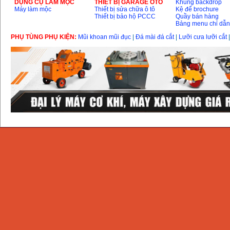
DỤNG CỤ LÀM MỘC
THIÊT BỊ GARAGE ÔTÔ
Khung backdrop
Máy làm mộc
Thiết bị sửa chữa ô tô
Kệ để brochure
Thiết bị bảo hộ PCCC
Quầy bán hàng
Bảng menu chỉ dẫ
PHỤ TÙNG PHỤ KIỆN:
Mũi khoan mũi đục
|
Đá mài đá cắt
|
Lưỡi cưa lưỡi cắt