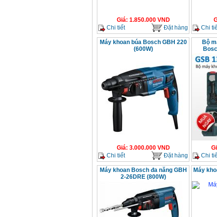
Giá
:
1.850.000
VND
G
Chi tiết
Đặt hàng
Chi tiế
Máy khoan búa Bosch GBH 220
Bộ má
(600W)
Bosc
Giá
:
3.000.000
VND
G
Chi tiết
Đặt hàng
Chi tiế
Máy khoan Bosch đa năng GBH
Máy kh
2-26DRE (800W)