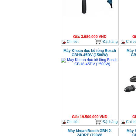
Giá
:
3.980.000
VND
G
Chi tiết
Đặt hàng
Chi tiế
Máy Khoan đục bê tông Bosch
Máy 
GBH8-45DV (1500W)
GB
Giá
:
19.500.000
VND
G
Chi tiết
Đặt hàng
Chi tiế
Máy khoan Bosch GBH 2-
Máy 
24DRE (790W)
G