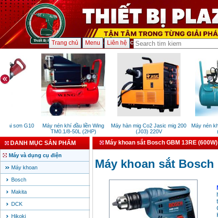
Trang chủ
Menu
Liên hệ
Khai sơn G10
Máy nén khí đầu liền Wing
Máy hàn mig Co2 Jasic mig 200
Máy nén khí
TM0.1/8-50L (2HP)
(J03) 220V
(
Máy khoan sắt Bosch GBM 13RE (600W)
DANH MỤC SẢN PHẨM
Máy và dụng cụ điện
Máy khoan sắt Bosch
Máy khoan
Bosch
Makita
DCK
Hikoki