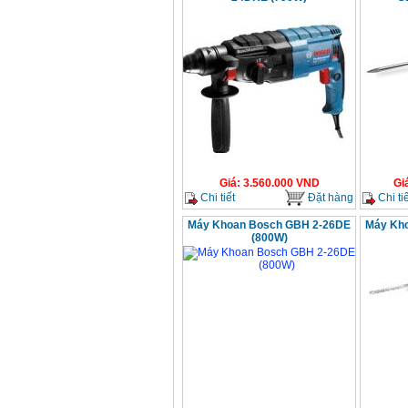
Giá
:
3.560.000
VND
Gi
Chi tiết
Đặt hàng
Chi tiế
Máy Khoan Bosch GBH 2-26DE
Máy Kh
(800W)