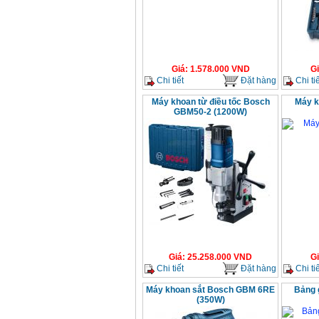
Giá
:
1.578.000
VND
G
Chi tiết
Đặt hàng
Chi tiế
Máy khoan từ điều tốc Bosch
Máy k
GBM50-2 (1200W)
Giá
:
25.258.000
VND
G
Chi tiết
Đặt hàng
Chi tiế
Máy khoan sắt Bosch GBM 6RE
Bảng 
(350W)