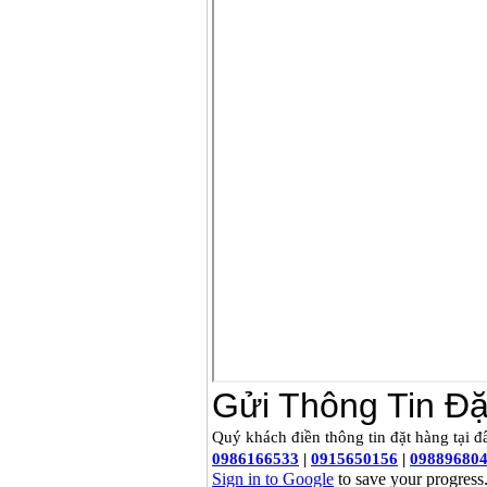
Giá
:
14068000
VND
Bộ máy khoan 100
chi tiết Bosch GSB
13RE (650W)
Giá
:
2200000
VND
Máy khoan Bosch
GSB 16RE (750W)
Giá
:
1850000
VND
Động cơ xăng Honda
GX160 (5.5HP)
Giá
:
7200000
VND
Máy mài 100mm
Makita 9553B (710W)
Giá
:
1296000
VND