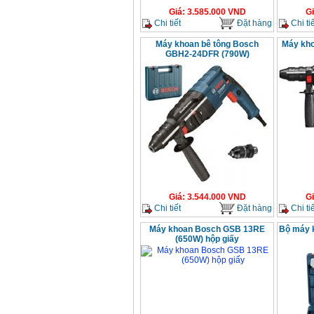
Giá
:
3.585.000
VND
G
Chi tiết
Đặt hàng
Chi tiế
Máy khoan bê tông Bosch
Máy kh
GBH2-24DFR (790W)
Giá
:
3.544.000
VND
G
Chi tiết
Đặt hàng
Chi tiế
Máy khoan Bosch GSB 13RE
Bộ máy 
(650W) hộp giấy