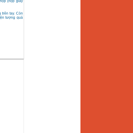
hộp (hộp giấy
 trên tay. Còn
iện tượng quá