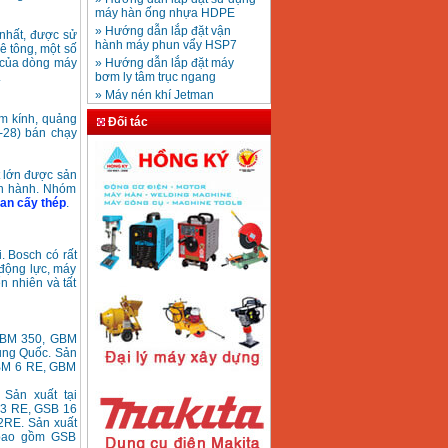
máy hàn ống nhựa HDPE
Mũi khoan rút lõi bê
» Hướng dẫn lắp đặt vận
tông D20-D350
Giá
:
330000
VND
hành máy phun vẩy HSP7
nhất, được sử
ê tông, một số
» Hướng dẫn lắp đặt máy
 của dòng máy
bơm ly tâm trục ngang
.
» Máy nén khí Jetman
Máy khoan bàn
» HDSD Máy Hàn Ống Nhựa
600mm Hồng Ký
KD600 (250W)
HDPE quay tay thủy lực
ôm kính, quảng
Đối tác
Giá
:
3290000
VND
-28) bán chạy
» Đại lý bán Máy hàn
DONSUN Thượng Hải
» Máy khoan rút lõi cầm tay
 lớn được sản
chạy điện pin
Máy hàn que Hồng
vận hành. Nhóm
» Hình thức thanh toán tại
ký Jet SR200R
an cấy thép
.
Giá
:
2350000
VND
Thiết Bị Plaza
» Máy ổn áp, máy biến áp
Fushin
. Bosch có rất
» Các loại khí dùng cho máy
động lực, máy
cắt kim loại Plasma
n nhiên và tất
Máy hàn que điện tử
Hồng ký HK 200Z
Giá
:
2770000
VND
GBM 350, GBM
rung Quốc. Sản
GBM 6 RE, GBM
Máy hàn que điện tử
 Sản xuất tại
Hồng Ký HKM200D
13 RE, GSB 16
Giá
:
2890000
VND
2RE. Sản xuất
 bao gồm GSB