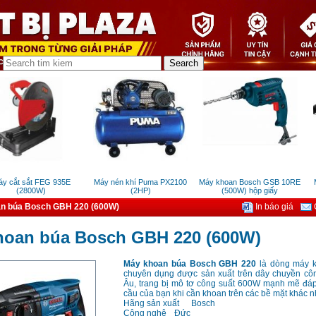
 cắt sắt FEG 935E
Máy nén khí Puma PX2100
Máy khoan Bosch GSB 10RE
Má
(2800W)
(2HP)
(500W) hộp giấy
n búa Bosch GBH 220 (600W)
In báo giá
G
hoan búa Bosch GBH 220 (600W)
Máy khoan búa Bosch GBH 220
là dòng máy k
chuyên dụng được sản xuất trên dây chuyền c
Âu, trang bị mô tơ công suất 600W mạnh mẽ đá
cầu của bạn khi cần khoan trên các bề mặt khác 
Hãng sản xuất
Bosch
Công nghệ
Đức