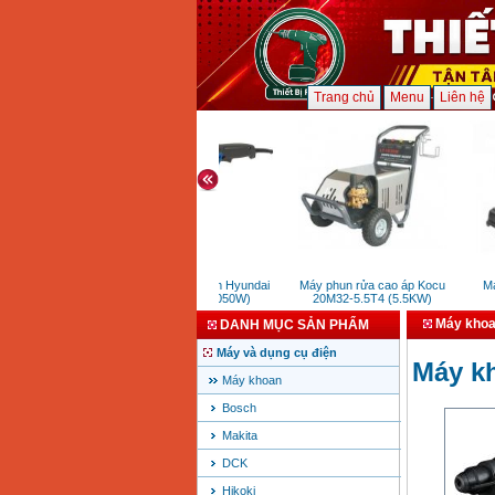
Trang chủ
Menu
Liên hệ
Máy mài 150mm Hyundai
Máy phun rửa cao áp Kocu
Máy
HMG150 (1050W)
20M32-5.5T4 (5.5KW)
Máy khoa
DANH MỤC SẢN PHẨM
Máy và dụng cụ điện
Máy k
Máy khoan
Bosch
Makita
DCK
Hikoki