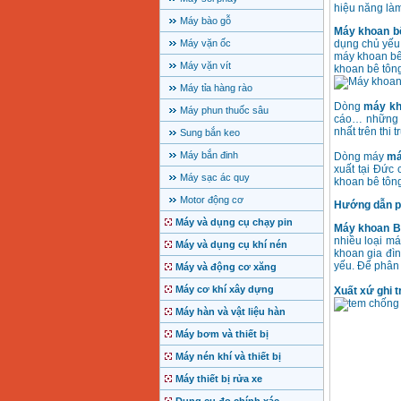
hiệu năng là
Máy bào gỗ
Máy khoan b
Máy vặn ốc
dụng chủ yếu 
máy khoan bê
Máy vặn vít
khoan bê tông
Máy tỉa hàng rào
Dòng
máy kh
Máy phun thuốc sâu
cáo… những 
nhất trên thi
Sung bắn keo
Máy bắn đinh
Dòng máy
má
xuất tại Đức
Máy sạc ác quy
khoan bê tôn
Motor động cơ
Hướng dẫn ph
Máy và dụng cụ chạy pin
Máy khoan 
nhiều loại m
Máy và dụng cụ khí nén
khoan gia đìn
yếu. Để phân 
Máy và động cơ xăng
Máy cơ khí xây dựng
Xuất xứ ghi t
Máy hàn và vật liệu hàn
Máy bơm và thiết bị
Máy nén khí và thiết bị
Máy thiết bị rửa xe