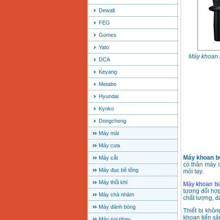
Dewalt
FEG
Gomes
Yato
Máy khoan 
DCA
Keyang
Metabo
Hyundai
Kynko
Dongcheng
Máy mài
Máy cưa
Máy khoan b
Máy cắt
có thân máy 
Máy đục bê tông
mỏi tay.
Máy thổi khí
Máy khoan b
tương đối hợp
Máy chà nhám
chất lượng, đ
Máy đánh bóng
Thiết bị khô
khoan tiến sâ
Máy soi phay