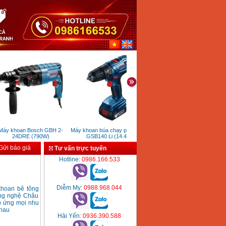
y khoan Bosch GBH 2-
Máy khoan búa chạy pin Bosch
Máy phay Hitachi M12SA2
24DRE (790W)
GSB140 Li (14.4V)
ửi báo giá
Tư vấn trực tuyến
Hotline
: 0986.166.533
Diễm My
: 0988.968.044
hoan bê tông
ông nghệ Châu
p ứng mọi nhu
nhau
Hải Yến
: 0936.390.588