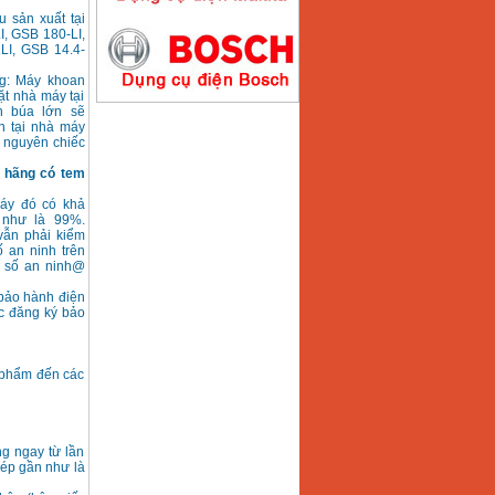
u sản xuất tại
, GSB 180-LI,
LI, GSB 14.4-
Máy hàn que điện tử
Hồng ký HK200E
Giá
:
4100000
VND
ng: Máy khoan
t nhà máy tại
n búa lớn sẽ
n tại nhà máy
 nguyên chiếc
Máy hàn que điện tử
 hãng có tem
Hồng Ký HK200N
Giá
:
2870000
VND
máy đó có khả
 như là 99%.
vẫn phải kiểm
 an ninh trên
ã số an ninh@
Máy bơm nước
 bảo hành điện
Koshin SEV 50X
ợc đăng ký bảo
Giá
:
5750000
VND
 phẩm đến các
g ngay từ lần
hép gần như là