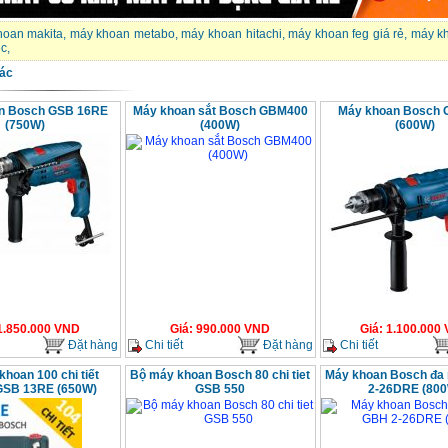
hoan makita
,
máy khoan metabo
,
máy khoan hitachi
,
máy khoan feg giá rẻ
,
máy kh
ec
,
ác
n Bosch GSB 16RE
Máy khoan sắt Bosch GBM400
Máy khoan Bosch 
(750W)
(400W)
(600W)
1.850.000
VND
Giá
:
990.000
VND
Giá
:
1.100.000
Đặt hàng
Chi tiết
Đặt hàng
Chi tiết
hoan 100 chi tiết
Bộ máy khoan Bosch 80 chi tiet
Máy khoan Bosch đa
GSB 13RE (650W)
GSB 550
2-26DRE (80