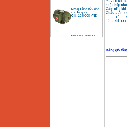
Máy có kết c
hoặc hộp nhự
Motor Hồng ký động
Cảm giác khi 
cơ Hồng ký
Chắc chắn, dễ
Giá
:
2280000
VND
hàng giả thì
nóng khi hoạt
Bảng giá động cơ
diesel đầu nổ diesel
Giá
:
6500000
VND
Bảng giá tổn
Bảng giá mũi khoan
rút lõi bê tông
Giá
:
330000
VND
Máy khoan Bosch đa
năng GBH 2-26DRE
(800W)
Giá
:
3980000
VND
Máy cưa xích chạy
xăng Stihl MS661
Giá
:
29900000
VND
Máy cắt góc đa năng
Makita LS1019L
(1510W)