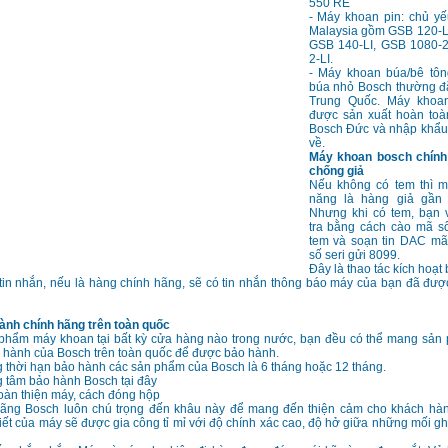
550 RE
- Máy khoan pin: chủ yế
Malaysia gồm GSB 120-LI
GSB 140-LI, GSB 1080-2
2-LI.
- Máy khoan búa/bê tô
búa nhỏ Bosch thường đặ
Trung Quốc. Máy khoa
được sản xuất hoàn toà
Bosch Đức và nhập khẩu
về.
Máy khoan bosch chính
chống giả
Nếu không có tem thì 
năng là hàng giả gần
Nhưng khi có tem, bạn 
tra bằng cách cào mã số
tem và soạn tin DAC m
số seri gửi 8099.
Đây là thao tác kích hoạt
 tin nhắn, nếu là hàng chính hãng, sẽ có tin nhắn thông báo máy của bạn đã đư
ành chính hãng trên toàn quốc
phẩm máy khoan tại bất kỳ cửa hàng nào trong nước, bạn đều có thể mang sản
 hành của Bosch trên toàn quốc để được bảo hành.
 thời hạn bảo hành các sản phẩm của Bosch là 6 tháng hoặc 12 tháng.
 tâm bảo hành Bosch tại đây
oàn thiện máy, cách đóng hộp
ãng Bosch luôn chú trọng đến khâu này để mang đến thiện cảm cho khách hàn
tiết của máy sẽ được gia công tỉ mỉ với độ chính xác cao, độ hở giữa những mối g