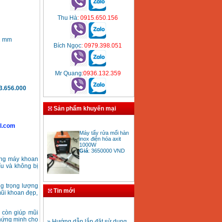
Thu Hà
: 0915.650.156
2 mm
Bích Ngọc
: 0979.398.051
Mr Quang
:0936.132.359
3.656.000
Sản phẩm khuyến mại
l.com
Máy tẩy rửa mối hàn
inox điện hóa axit
1000W
Giá
:
3650000
VND
òng máy khoan
íu và không bị
g trọng lượng
Bảng giá mũi khoan
Tin mới
rút lõi bê tông
mũi khoan đẹp,
Giá
:
330000
VND
 còn giúp mũi
» Hướng dẫn lắp đặt sử dụng
chứng minh cho