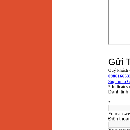
Giá
:
14068000
VND
Bộ máy khoan 100
chi tiết Bosch GSB
13RE (650W)
Giá
:
2200000
VND
Máy khoan Bosch
GSB 16RE (750W)
Giá
:
1850000
VND
Động cơ xăng Honda
GX160 (5.5HP)
Giá
:
7200000
VND
Máy mài 100mm
Makita 9553B (710W)
Giá
:
1296000
VND