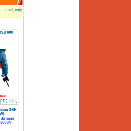
oan skil
,
máy
GSB 600
VND
Đặt hàng
 năng GBH
0W)