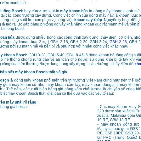
m việc mạnh mẽ
ê tông Bosch
hay còn được gọi là
máy khoan búa
là dòng máy khoan mạnh mẽ 
tại các công trường xây dựng. Công việc chính của dòng máy này là khoan, đục b
 tông công suất lớn còn phục vụ công việc
khoan cấy thép
. Nguyên lý hoạt động
 là tạo ra lực đập bằng pit-tông do vậy khả năng khoan đục rất mạnh mẽ và bền bỉ
oan búa
được dùng nhiều trong các công trình xây dựng, thủy điện, cơ điện, nh
dòng máy khoan búa 2 kg ( GBH 2-18, GBH 2-20, GBH 2-24,
GBH 2-26
, GBH 2
 trường bởi sự manh mẽ và bền bỉ và phù hợp với nhiều công viêc khác nhau.
y khoan Bosch
GBH 3-28, GBH 5-40, GBH 8-45 là dòng khoan bê tông công suất
 có hệ thống chống rung bảo vệ an toàn cho người sử dụng khỏi bị tê tay khi 
g công suất lớn thường được dùng trong xây dựng – cầu đường – thủy điện để
kho
ân biệt máy khoan Bosch thật và giả
Bosch
là dòng máy khoan phổ biến trên thị trường Việt Nam cũng như trên thế giới
áy gồm máy khoan cỡ nhỏ, máy khoan cầm tay, máy khoan dùng pin, máy khoan 
h... Thế nên, việc xuất hiện hàng giả hàng kém chất lượng là chuyện vô cùng hiể
biệt máy khoan Bosch thật, giả, bạn có thể dựa vào các yếu tố sau:
rên máy phải rõ ràng
- Các máy khoan xoay 
320 được sản xuất tại T
xuất tại Malaysia gồm 
10 RE, GBM 13 RE.
- Máy khoan động lực:
Malaysia bao gồm GSB 
RE, GSB 10RE, GSB 20-
tại PRC (Trung Quốc)