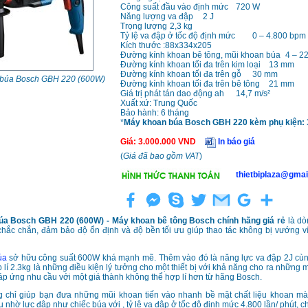
Công suất đầu vào định mức
720 W
Năng lượng va đập
2 J
Trọng lượng
2,3 kg
Tỷ lệ va đập ở tốc độ định mức
0 – 4.800 bpm
Kích thước :88x334x205
Đường kính khoan bê tông, mũi khoan búa
4 – 2
Đường kính khoan tối đa trên kim loại
13 mm
Đường kính khoan tối đa trên gỗ
30 mm
búa Bosch GBH 220 (600W)
Đường kính khoan tối đa trên bê tông
21 mm
Giá trị phát tán dao động ah
14,7 m/s²
Xuất xứ: Trung Quốc
Bảo hành: 6 tháng
*
Máy khoan búa Bosch GBH 220 kèm phụ kiện: 
Giá
:
3.000.000
VND
In báo giá
(
Giá đã bao gồm VAT
)
thietbiplaza@gmai
úa Bosch GBH 220
(600W) - Máy khoan bê tông Bosch chính hãng giá rẻ
là d
chắc chắn, đảm bảo độ ổn định và độ bền tối ưu giúp thao tác không bị vướng v
úa
sở hữu công suất 600W khá mạnh mẽ. Thêm vào đó là năng lực va đập 2J cùn
 lí 2.3kg là những điều kiện lý tưởng cho một thiết bị với khả năng cho ra những 
áp ứng nhu cầu với một giá thành không thể hợp lí hơn từ hãng Bosch.
ng chỉ giúp bạn đưa những mũi khoan tiến vào nhanh bề mặt chất liệu khoan mà
u nhờ lực đập như chiếc búa với , tỷ lệ va đập ở tốc độ định mức 4.800 lần/ phút, 