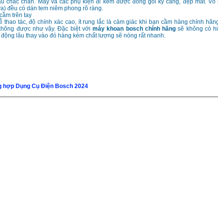
ấu chắc chắn. Máy và các phụ kiện đi kèm được đóng gói kỹ càng, đẹp mắt. Vỏ 
a) đều có dán tem niêm phong rõ ràng.
cầm trên tay
 thao tác, độ chính xác cao, ít rung lắc là cảm giác khi bạn cầm hàng chính hãng
 không được như vậy. Đặc biệt với
máy khoan bosch chính hãng
sẽ không có h
 động lâu thay vào đó hàng kém chất lượng sẽ nóng rất nhanh.
g hợp Dụng Cụ Điện Bosch 2024