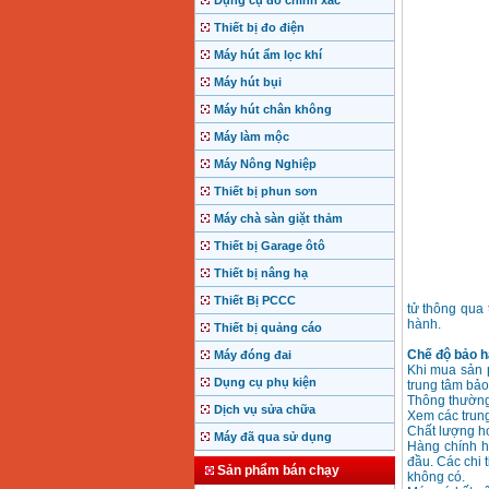
Dụng cụ đo chính xác
Thiết bị đo điện
Máy hút ẩm lọc khí
Máy hút bụi
Máy hút chân không
Máy làm mộc
Máy Nông Nghiệp
Thiết bị phun sơn
Máy chà sàn giặt thảm
Thiết bị Garage ôtô
Thiết bị nâng hạ
Thiết Bị PCCC
tử thông qua
hành.
Thiết bị quảng cáo
Chế độ bảo h
Máy đóng đai
Khi mua sản 
Dụng cụ phụ kiện
trung tâm bảo
Thông thường
Dịch vụ sửa chữa
Xem các trung
Chất lượng h
Máy đã qua sử dụng
Hàng chính h
đầu. Các chi 
Sản phẩm bán chạy
không có.