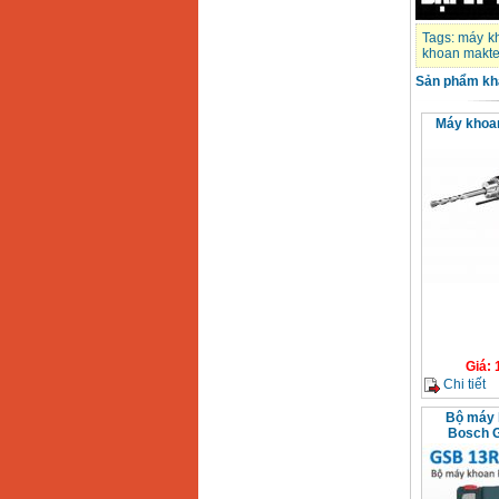
Tags:
máy k
khoan makt
Sản phẩm kh
Máy khoa
Giá
:
Chi tiết
Bộ máy k
Bosch 