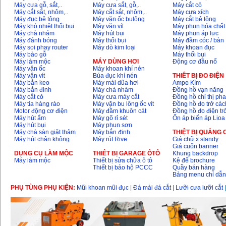
Máy cưa gỗ, sắt,..
Máy cưa sắt, gỗ,..
Máy cắt cỏ
Máy cắt sắt, nhôm,..
Máy cắt sắt, nhôm,..
Máy cưa xích
Máy mài 100mm
Máy đục bê tông
Máy vặn ốc bulông
Máy cắt bê tông
Makita 9553B (710W)
Máy khò nhiệt thổi bụi
Máy vặn vít
Máy phun hóa chất
Giá
:
1296000
VND
Máy chà nhám
Máy hút bụi
Máy phun áp lực
Máy đánh bóng
Máy thổi bụi
Máy đầm cóc / bàn
Máy soi phay router
Máy dò kim loại
Máy khoan đục
Máy bào gỗ
Máy thổi bụi
Máy làm mộc
MÁY DÙNG HƠI
Động cơ đầu nổ
Máy vặn ốc
Máy khoan khí nén
Máy vặn vít
Búa đục khí nén
THIÊT BỊ ĐO ĐIỆN
Máy bắn keo
Máy mài dũa hơi
Ampe Kìm
Máy bắn đinh
Máy chà nhám
Đồng hồ vạn năng
Máy cắt cỏ
Máy cưa máy cắt
Đồng hồ chỉ thị ph
Máy tỉa hàng rào
Máy vặn bu lông ốc vít
Đồng hồ đo trở các
Motor động cơ điện
Máy đầm khuôn cát
Đồng hồ đo điện tr
Máy hút ẩm
Máy gõ rỉ sét
Ổn áp biến áp Lioa
Máy hút bụi
Máy phun sơn
Máy chà sàn giặt thảm
Máy bắn đinh
THIỆT BỊ QUẢNG
Máy hút chân không
Máy rút Rive
Giá chữ x standy
Giá cuốn banner
DỤNG CỤ LÀM MỘC
THIÊT BỊ GARAGE ÔTÔ
Khung backdrop
Máy làm mộc
Thiết bị sửa chữa ô tô
Kệ để brochure
Thiết bị bảo hộ PCCC
Quầy bán hàng
Bảng menu chỉ dẫ
PHỤ TÙNG PHỤ KIỆN:
Mũi khoan mũi đục
|
Đá mài đá cắt
|
Lưỡi cưa lưỡi cắt