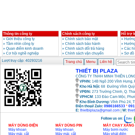
Giá
:
3980000
VND
Máy cưa xích chạy
xăng Stihl MS661
Giá
:
29900000
VND
Máy cắt góc đa năng
Thông tin công ty
Chính sách công ty
Hỗ trợ 
Makita LS1019L
»
Giới thiệu công ty
»
Chính sách bảo mật
»
Hướng
(1510W)
»
Tầm nhìn công ty
»
Chính sách bảo hành
»
Hướng
Giá
:
14068000
VND
»
Quan điểm kinh doanh
»
Chinh sách đổi trả hàng
»
Các h
»
Cơ hội nghề nghiệp
»
Chính sách vận chuyển
»
Sơ đồ
Lượt truy cập: 40293216
Trang chủ
Menu
Liên hệ
Bộ máy khoan 100
chi tiết Bosch GSB
13RE (650W)
THIẾT BỊ PLAZA
Giá
:
2200000
VND
CÔNG TY TNHH MINH THIÊN LONG
VPHN:
14B Ngõ 200 Vĩnh Hưng, P
Kho Hà Nội:
68 Đường Vĩnh Quỳnh
VPĐN:
273 Trường Chinh, Q. Tha
Máy khoan Bosch
VPHCM
: 133 Đào Cam Mộc, Phư
GSB 16RE (750W)
Giá
:
1850000
VND
Kho
Bình Dương:
Vĩnh Phú 24, 
Điện thoại/ Zalo:
0986166533
*
091
E:
thietbiplaza@gmail.com
|
W:
thie
Động cơ xăng Honda
Follow us on
:
GX160 (5.5HP)
Giá
:
7200000
VND
MÁY DÙNG ĐIỆN
MÁY DÙNG PIN
MÁY CHẠY XĂNG 
Máy khoan
Máy khoan
Máy bơm nước
Máy mài, cắt
Máy mài, cắt
Máy phát điện