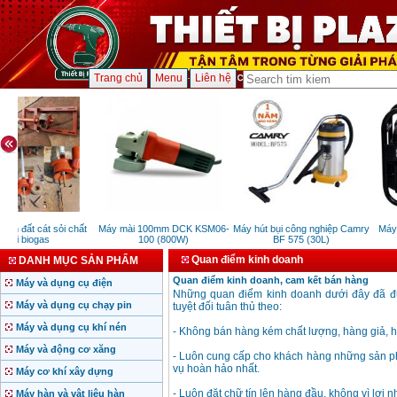
Trang chủ
Menu
Liên hệ
bùn đất cát sỏi chất
Máy mài 100mm DCK KSM06-
Máy hút bụi công nghiệp Camry
Máy 
thải biogas
100 (800W)
BF 575 (30L)
Quan điểm kinh doanh
DANH MỤC SẢN PHẨM
Quan điểm kinh doanh, cam kết bán hàng
Máy và dụng cụ điện
Những quan điểm kinh doanh dưới đây đã đ
Máy và dụng cụ chạy pin
tuyệt đối tuân thủ theo:
Máy và dụng cụ khí nén
- Không bán hàng kém chất lượng, hàng giả, h
Máy và động cơ xăng
- Luôn cung cấp cho khách hàng những sản phẩ
vụ hoàn hảo nhất.
Máy cơ khí xây dựng
- Luôn đặt chữ tín lên hàng đầu, không vì lợi 
Máy hàn và vật liệu hàn