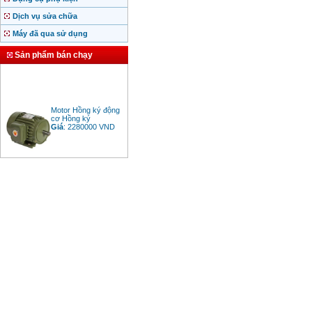
Dịch vụ sửa chữa
Máy đã qua sử dụng
Sản phẩm bán chạy
Motor Hồng ký động
cơ Hồng ký
Giá
:
2280000
VND
Bảng giá động cơ
diesel đầu nổ diesel
Giá
:
6500000
VND
Bảng giá mũi khoan
rút lõi bê tông
Giá
:
330000
VND
Máy khoan Bosch đa
năng GBH 2-26DRE
(800W)