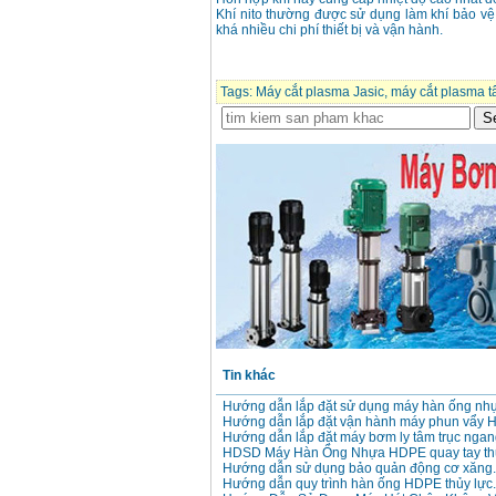
Giá
:
3980000
VND
Khí nito thường được sử dụng làm khí bảo vệ
khá nhiều chi phí thiết bị và vận hành.
Máy cưa xích chạy
xăng Stihl MS661
Giá
:
29900000
VND
Tags:
Máy cắt plasma Jasic
,
máy cắt plasma t
Máy cắt góc đa năng
Makita LS1019L
(1510W)
Giá
:
14068000
VND
Bộ máy khoan 100
chi tiết Bosch GSB
13RE (650W)
Giá
:
2200000
VND
Máy khoan Bosch
GSB 16RE (750W)
Giá
:
1850000
VND
Tin khác
Hướng dẫn lắp đặt sử dụng máy hàn ống n
Hướng dẫn lắp đặt vận hành máy phun vẩy 
Động cơ xăng Honda
Hướng dẫn lắp đặt máy bơm ly tâm trục ngan
GX160 (5.5HP)
HDSD Máy Hàn Ống Nhựa HDPE quay tay thủ
Giá
:
7200000
VND
Hướng dẫn sử dụng bảo quản động cơ xăng.
Hướng dẫn quy trình hàn ống HDPE thủy lực.