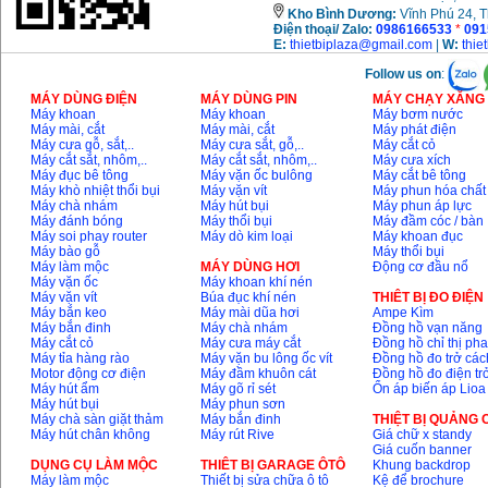
Kho
Bình Dương:
Vĩnh Phú 24, 
Điện thoại/ Zalo:
0986166533
*
091
E:
thietbiplaza@gmail.com
|
W:
thie
Follow us on
:
MÁY DÙNG ĐIỆN
MÁY DÙNG PIN
MÁY CHẠY XĂNG 
Máy khoan
Máy khoan
Máy bơm nước
Máy mài, cắt
Máy mài, cắt
Máy phát điện
Máy cưa gỗ, sắt,..
Máy cưa sắt, gỗ,..
Máy cắt cỏ
Máy cắt sắt, nhôm,..
Máy cắt sắt, nhôm,..
Máy cưa xích
Máy đục bê tông
Máy vặn ốc bulông
Máy cắt bê tông
Máy khò nhiệt thổi bụi
Máy vặn vít
Máy phun hóa chất
Máy chà nhám
Máy hút bụi
Máy phun áp lực
Máy đánh bóng
Máy thổi bụi
Máy đầm cóc / bàn
Máy soi phay router
Máy dò kim loại
Máy khoan đục
Máy bào gỗ
Máy thổi bụi
Máy làm mộc
MÁY DÙNG HƠI
Động cơ đầu nổ
Máy vặn ốc
Máy khoan khí nén
Máy vặn vít
Búa đục khí nén
THIÊT BỊ ĐO ĐIỆN
Máy bắn keo
Máy mài dũa hơi
Ampe Kìm
Máy bắn đinh
Máy chà nhám
Đồng hồ vạn năng
Máy cắt cỏ
Máy cưa máy cắt
Đồng hồ chỉ thị ph
Máy tỉa hàng rào
Máy vặn bu lông ốc vít
Đồng hồ đo trở các
Motor động cơ điện
Máy đầm khuôn cát
Đồng hồ đo điện tr
Máy hút ẩm
Máy gõ rỉ sét
Ổn áp biến áp Lioa
Máy hút bụi
Máy phun sơn
Máy chà sàn giặt thảm
Máy bắn đinh
THIỆT BỊ QUẢNG
Máy hút chân không
Máy rút Rive
Giá chữ x standy
Giá cuốn banner
DỤNG CỤ LÀM MỘC
THIÊT BỊ GARAGE ÔTÔ
Khung backdrop
Máy làm mộc
Thiết bị sửa chữa ô tô
Kệ để brochure