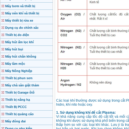
Máy bơm và thiết bị
Máy nén khí và thiết bị
Máy thiết bị rửa xe
Dụng cụ đo chính xác
Thiết bị đo điện
Máy hút ẩm lọc khí
Máy hút bụi
Máy hút chân không
Máy làm mộc
Máy Nông Nghiệp
Thiết bị phun sơn
Máy chà sàn giặt thảm
Thiết bị Garage ôtô
Thiết bị nâng hạ
Các loại khí thường được sử dụng trong cắt 
hidro, khí nito hoặc oxy.
Thiết Bị PCCC
1. Sử dụng không khí để cắt Plasma:
Thiết bị quảng cáo
Vì khả năng cung cấp tốc độ cắt tốt và mối 
không khí được sử dụng khá phổ biến trong cắ
Máy đóng đai
thấp hơn so với các loại khí khác. Lưu ý là t
Dụng cụ phụ kiện
bụi bẩn và hơi nước. Khi lựa chọn không khí