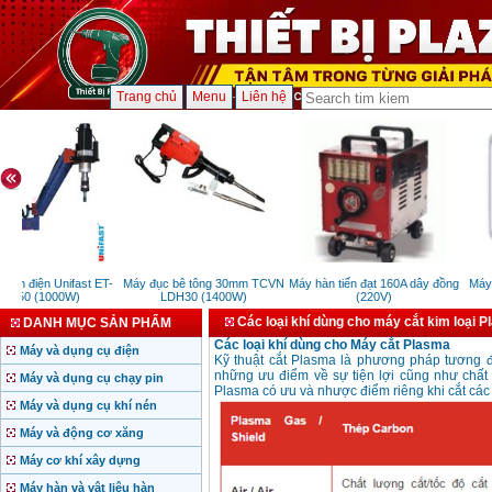
Trang chủ
Menu
Liên hệ
cần điện Unifast ET-
Máy đục bê tông 30mm TCVN
Máy hàn tiến đạt 160A dây đồng
Máy 
1350 (1000W)
LDH30 (1400W)
(220V)
Các loại khí dùng cho máy cắt kim loại 
DANH MỤC SẢN PHẨM
Các loại khí dùng cho
Máy cắt Plasma
Máy và dụng cụ điện
Kỹ thuật cắt Plasma là phương pháp tương 
những ưu điểm về sự tiện lợi cũng như chất 
Máy và dụng cụ chạy pin
Plasma có ưu và nhược điểm riêng khi cắt các 
Máy và dụng cụ khí nén
Máy và động cơ xăng
Máy cơ khí xây dựng
Máy hàn và vật liệu hàn