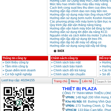
Hướng Dẫn Sử Dụng Máy Hút Chân Không V
Mức tiêu hao nhiên liệu máy dầu máy xăng.
Máy mài 100mm
Cach tinh cong suat tieu thu dien cua dieu ho
Makita 9553B (710W)
Hướng dẫn lắp chỉnh dao ren máy tiện ren.
Giá
:
1296000
VND
Hướng dẫn sử dụng máy hàn ống nhựa HDP
Hướng dẫn sử dụng bơm nước Koshin Hond
Các phương pháp mồi máy bơm ly tâm trục n
Quy trình lắp đặt vận thăng nâng hàng.
Hướng dẫn vận hành máy trộn bê tông tự hà
Hướng dẫn sử dụng tời điện đa năng KCD.
Nguyên nhân và cách kiểm tra motor 3 pha bị
Hướng dấn lắp đặt sử dụng tời treo PA.
Hướng dẫn lắp bộ đề máy nổ động cơ.
Hướng dẫn sử dụng súng bật nẩy bê tông.
Thông tin công ty
Chính sách công ty
Hỗ trợ 
»
Giới thiệu công ty
»
Chính sách bảo mật
»
Hướng
»
Tầm nhìn công ty
»
Chính sách bảo hành
»
Hướng
»
Quan điểm kinh doanh
»
Chinh sách đổi trả hàng
»
Các h
»
Cơ hội nghề nghiệp
»
Chính sách vận chuyển
»
Sơ đồ
Lượt truy cập: 40294155
Trang chủ
Menu
Liên hệ
THIẾT BỊ PLAZA
CÔNG TY TNHH MINH THIÊN LONG
VPHN:
14B Ngõ 200 Vĩnh Hưng, P
Kho Hà Nội:
68 Đường Vĩnh Quỳnh
VPĐN:
273 Trường Chinh, Q. Tha
VPHCM
: 133 Đào Cam Mộc, Phư