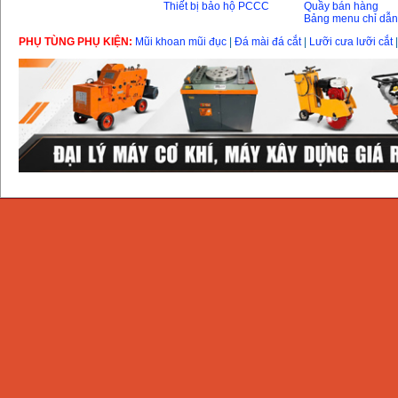
Thiết bị bảo hộ PCCC
Quầy bán hàng
Bảng menu chỉ dẫ
PHỤ TÙNG PHỤ KIỆN:
Mũi khoan mũi đục
|
Đá mài đá cắt
|
Lưỡi cưa lưỡi cắt