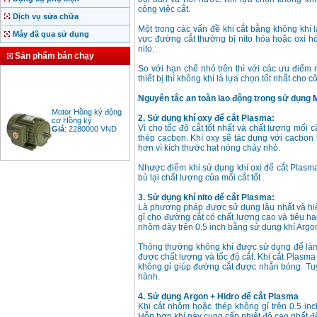
công việc cắt.
Dịch vụ sửa chữa
Một trong các vấn đề khi cắt bằng không khí
Máy đã qua sử dụng
vực đường cắt thường bị nito hóa hoặc oxi h
nito.
Sản phẩm bán chạy
So với hạn chế nhỏ trên thì với các ưu điểm nh
thiết bị thì không khí là lựa chọn tốt nhất cho
Nguyên tắc an toàn lao động trong sử dụng
Motor Hồng ký động
cơ Hồng ký
2. Sử dụng khí oxy để cắt Plasma:
Giá
:
2280000
VND
Vì cho tốc độ cắt tốt nhất và chất lượng mối 
thép cacbon. Khí oxy sẽ tác dụng với cacbon 
hơn vì kích thước hạt nóng chảy nhỏ.
Nhược điểm khi sử dụng khí oxi để cắt Plasma 
Bảng giá động cơ
bù lại chất lượng của mối cắt tốt .
diesel đầu nổ diesel
Giá
:
6500000
VND
3. Sử dụng khí nito để cắt Plasma:
Là phương pháp được sử dụng lâu nhất và hiệ
gỉ cho đường cắt có chất lượng cao và tiêu hao
nhôm dày trên 0.5 inch bằng sử dụng khí Argon
Bảng giá mũi khoan
rút lõi bê tông
Thông thường không khí được sử dụng để làm k
Giá
:
330000
VND
được chất lượng và tốc độ cắt. Khi cắt Plasma
không gỉ giúp đường cắt được nhẵn bóng. Tuy 
hành.
Máy khoan Bosch đa
4. Sử dụng Argon + Hidro để cắt Plasma
năng GBH 2-26DRE
Khi cắt nhôm hoặc thép không gỉ trên 0.5 in
(800W)
Hỗn hợp khí này cung cấp nhiệt độ cao nhất để