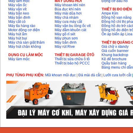
Máy làm mộc
MÁY DÙNG HƠI
Động cơ đầu nổ
Máy vặn ốc
Máy khoan khí nén
Máy vặn vít
Búa đục khí nén
THIÊT BỊ ĐO ĐIỆN
Máy bắn keo
Máy mài dũa hơi
Ampe Kìm
Máy bắn đinh
Máy chà nhám
Đồng hồ vạn năng
Máy cắt cỏ
Máy cưa máy cắt
Đồng hồ chỉ thị ph
Máy tỉa hàng rào
Máy vặn bu lông ốc vít
Đồng hồ đo trở các
Motor động cơ điện
Máy đầm khuôn cát
Đồng hồ đo điện tr
Máy hút ẩm
Máy gõ rỉ sét
Ổn áp biến áp Lioa
Máy hút bụi
Máy phun sơn
Máy chà sàn giặt thảm
Máy bắn đinh
THIỆT BỊ QUẢNG
Máy hút chân không
Máy rút Rive
Giá chữ x standy
Giá cuốn banner
DỤNG CỤ LÀM MỘC
THIÊT BỊ GARAGE ÔTÔ
Khung backdrop
Máy làm mộc
Thiết bị sửa chữa ô tô
Kệ để brochure
Thiết bị bảo hộ PCCC
Quầy bán hàng
Bảng menu chỉ dẫ
PHỤ TÙNG PHỤ KIỆN:
Mũi khoan mũi đục
|
Đá mài đá cắt
|
Lưỡi cưa lưỡi cắt