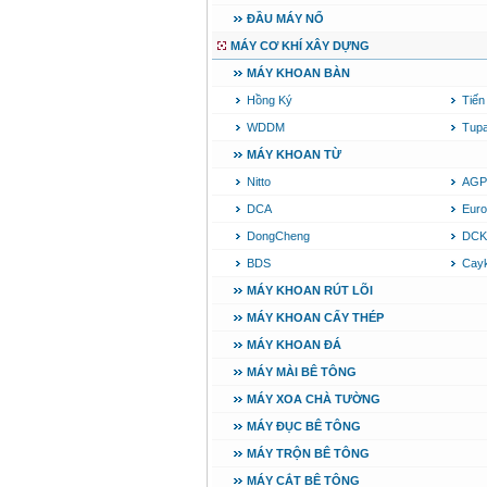
ĐẦU MÁY NỔ
MÁY CƠ KHÍ XÂY DỰNG
MÁY KHOAN BÀN
Hồng Ký
Tiến
WDDM
Tup
MÁY KHOAN TỪ
Nitto
AGP
DCA
Euro
DongCheng
DCK
BDS
Cay
MÁY KHOAN RÚT LÕI
MÁY KHOAN CẤY THÉP
MÁY KHOAN ĐÁ
MÁY MÀI BÊ TÔNG
MÁY XOA CHÀ TƯỜNG
MÁY ĐỤC BÊ TÔNG
MÁY TRỘN BÊ TÔNG
MÁY CẮT BÊ TÔNG