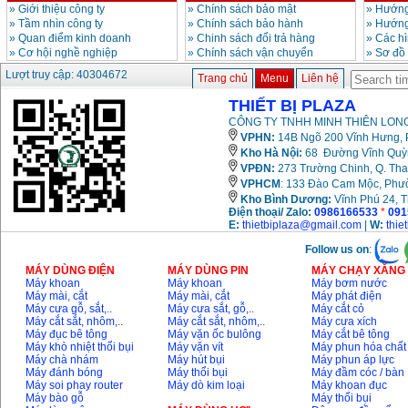
»
Giới thiệu công ty
»
Chính sách bảo mật
»
Hướng
»
Tầm nhìn công ty
»
Chính sách bảo hành
»
Hướng
»
Quan điểm kinh doanh
»
Chinh sách đổi trả hàng
»
Các h
»
Cơ hội nghề nghiệp
»
Chính sách vận chuyển
»
Sơ đồ
Lượt truy cập: 40304672
Trang chủ
Menu
Liên hệ
THIẾT BỊ PLAZA
CÔNG TY TNHH MINH THIÊN LONG
VPHN:
14B Ngõ 200 Vĩnh Hưng, P
Kho Hà Nội:
68 Đường Vĩnh Quỳnh
VPĐN:
273 Trường Chinh, Q. Tha
VPHCM
: 133 Đào Cam Mộc, Phư
Kho
Bình Dương:
Vĩnh Phú 24, 
Điện thoại/ Zalo:
0986166533
*
091
E:
thietbiplaza@gmail.com
|
W:
thie
Follow us on
:
MÁY DÙNG ĐIỆN
MÁY DÙNG PIN
MÁY CHẠY XĂNG 
Máy khoan
Máy khoan
Máy bơm nước
Máy mài, cắt
Máy mài, cắt
Máy phát điện
Máy cưa gỗ, sắt,..
Máy cưa sắt, gỗ,..
Máy cắt cỏ
Máy cắt sắt, nhôm,..
Máy cắt sắt, nhôm,..
Máy cưa xích
Máy đục bê tông
Máy vặn ốc bulông
Máy cắt bê tông
Máy khò nhiệt thổi bụi
Máy vặn vít
Máy phun hóa chất
Máy chà nhám
Máy hút bụi
Máy phun áp lực
Máy đánh bóng
Máy thổi bụi
Máy đầm cóc / bàn
Máy soi phay router
Máy dò kim loại
Máy khoan đục
Máy bào gỗ
Máy thổi bụi