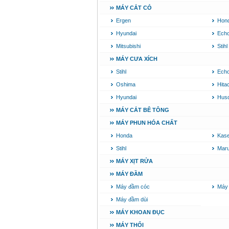
MÁY CẮT CỎ
Ergen
Hon
Hyundai
Ech
Mitsubishi
Stihl
MÁY CƯA XÍCH
Stihl
Ech
Oshima
Hita
Hyundai
Hus
MÁY CẮT BÊ TÔNG
MÁY PHUN HÓA CHẤT
Honda
Kase
Stihl
Mar
MÁY XỊT RỬA
MÁY ĐẦM
Máy đầm cóc
Máy
Máy đầm dùi
MÁY KHOAN ĐỤC
MÁY THỔI