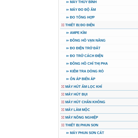
MÁY THỦY BÌNH
MÁY ĐO ĐỘ ẨM
ĐO TỔNG HỢP
THIẾT BỊ ĐO ĐIỆN
AMPE KÌM
ĐỒNG HỒ VẠN NĂNG
ĐO ĐIỆN TRỞ ĐẤT
ĐO TRỞ CÁCH ĐIỆN
ĐỒNG HỒ CHỈ THỊ PHA
KIỂM TRA DÒNG RÒ
ỔN ÁP BIẾN ÁP
MÁY HÚT ẨM LỌC KHÍ
MÁY HÚT BỤI
MÁY HÚT CHÂN KHÔNG
MÁY LÀM MỘC
MÁY NÔNG NGHIỆP
THIẾT BỊ PHUN SƠN
MÁY PHUN SƠN CÁT