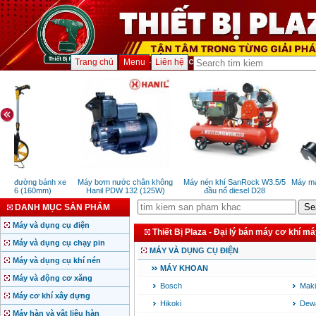
Trang chủ
Menu
Liên hệ
đo đường bánh xe
Máy bơm nước chân không
Máy nén khí SanRock W3.5/5
Máy mài
W06 (160mm)
Hanil PDW 132 (125W)
đầu nổ diesel D28
(
DANH MỤC SẢN PHẨM
Máy và dụng cụ điện
Thiết Bị Plaza - Đại lý bán máy cơ khí m
Máy và dụng cụ chạy pin
MÁY VÀ DỤNG CỤ ĐIỆN
Máy và dụng cụ khí nén
MÁY KHOAN
Máy và động cơ xăng
Bosch
Maki
Máy cơ khí xây dựng
Hikoki
Dewa
Máy hàn và vật liệu hàn