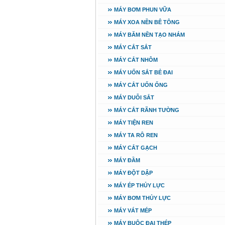
MÁY BƠM PHUN VỮA
MÁY XOA NỀN BÊ TÔNG
MÁY BĂM NỀN TẠO NHÁM
MÁY CẮT SẮT
MÁY CẮT NHÔM
MÁY UỐN SẮT BẺ ĐAI
MÁY CẮT UỐN ỐNG
MÁY DUỖI SẮT
MÁY CẮT RÃNH TƯỜNG
MÁY TIỆN REN
MÁY TA RÔ REN
MÁY CẮT GẠCH
MÁY ĐẦM
MÁY ĐỘT DẬP
MÁY ÉP THỦY LỰC
MÁY BƠM THỦY LỰC
MÁY VÁT MÉP
MÁY BUỘC ĐAI THÉP