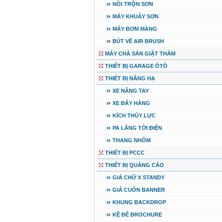
NỒI TRỘN SƠN
MÁY KHUẤY SƠN
MÁY BƠM MÀNG
BÚT VẼ AIR BRUSH
MÁY CHÀ SÀN GIẶT THẢM
THIẾT BỊ GARAGE ÔTÔ
THIẾT BỊ NÂNG HẠ
XE NÂNG TAY
XE ĐẨY HÀNG
KÍCH THỦY LỰC
PA LĂNG TỜI ĐIỆN
THANG NHÔM
THIẾT BỊ PCCC
THIẾT BỊ QUẢNG CÁO
GIÁ CHỮ X STANDY
GIÁ CUỐN BANNER
KHUNG BACKDROP
KỆ ĐỂ BROCHURE