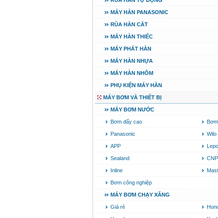
RÙA HÀN TỰ ĐỘNG
MÁY HÀN PANASONIC
RÙA HÀN CẮT
MÁY HÀN THIẾC
MÁY PHÁT HÀN
MÁY HÀN NHỰA
MÁY HÀN NHÔM
PHỤ KIỆN MÁY HÀN
MÁY BƠM VÀ THIẾT BỊ
MÁY BƠM NƯỚC
Bơm đẩy cao
Bơm 
Panasonic
Wilo
APP
Lep
Sealand
CNP
Inline
Mast
Bơm công nghiệp
MÁY BƠM CHẠY XĂNG
Giá rẻ
Hon