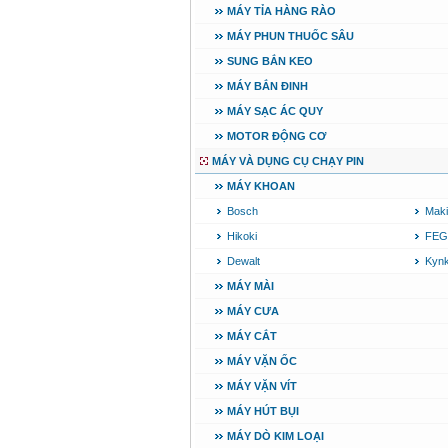
MÁY TỈA HÀNG RÀO
Máy cưa xích chạy
MÁY PHUN THUỐC SÂU
xăng Stihl MS661
Giá
:
29900000
VND
SUNG BẮN KEO
MÁY BẮN ĐINH
Máy cắt góc đa năng
Makita LS1019L
MÁY SẠC ÁC QUY
(1510W)
Giá
:
14068000
VND
MOTOR ĐỘNG CƠ
MÁY VÀ DỤNG CỤ CHẠY PIN
MÁY KHOAN
Bộ máy khoan 100
chi tiết Bosch GSB
Bosch
Maki
13RE (650W)
Giá
:
2200000
VND
Hikoki
FEG
Dewalt
Kyn
MÁY MÀI
Máy khoan Bosch
GSB 16RE (750W)
MÁY CƯA
Giá
:
1850000
VND
MÁY CẮT
MÁY VẶN ỐC
Động cơ xăng Honda
GX160 (5.5HP)
MÁY VẶN VÍT
Giá
:
7200000
VND
MÁY HÚT BỤI
MÁY DÒ KIM LOẠI