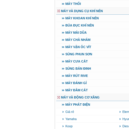
MÁY THỔI
Máy mài 100mm
Makita 9553B (710W)
MÁY VÀ DỤNG CỤ KHÍ NÉN
Giá
:
1296000
VND
MÁY KHOAN KHÍ NÉN
BÚA ĐỤC KHÍ NÉN
MÁY MÀI DŨA
MÁY CHÀ NHÁM
MÁY VẶN ỐC VÍT
SÚNG PHUN SƠN
MÁY CƯA CẮT
SÚNG BẮN ĐINH
MÁY RÚT RIVE
MÁY ĐÁNH GỈ
MÁY ĐẦM CÁT
MÁY VÀ ĐỘNG CƠ XĂNG
MÁY PHÁT ĐIỆN
Giá rẻ
Ele
Yamaha
Hyun
Koop
Dies