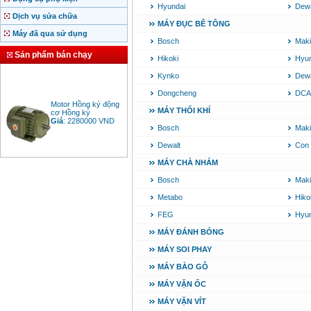
Hyundai
Dewa
Dịch vụ sửa chữa
MÁY ĐỤC BÊ TÔNG
Máy đã qua sử dụng
Bosch
Maki
Sản phẩm bán chạy
Hikoki
Hyun
Kynko
Dewa
Dongcheng
DCA
Motor Hồng ký động
cơ Hồng ký
MÁY THỔI KHÍ
Giá
:
2280000
VND
Bosch
Maki
Dewalt
Con
MÁY CHÀ NHÁM
Bảng giá động cơ
diesel đầu nổ diesel
Giá
:
6500000
VND
Bosch
Maki
Metabo
Hiko
FEG
Hyun
Bảng giá mũi khoan
rút lõi bê tông
MÁY ĐÁNH BÓNG
Giá
:
330000
VND
MÁY SOI PHAY
MÁY BÀO GỖ
Máy khoan Bosch đa
MÁY VẶN ỐC
năng GBH 2-26DRE
(800W)
MÁY VẶN VÍT
Giá
:
3980000
VND