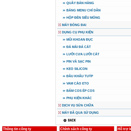
QUẦY BÁN HÀNG
BẢNG MENU CHỈ DẪN
HỘP ĐÈN SIÊU MỎNG
MÁY ĐÓNG ĐAI
DỤNG CỤ PHỤ KIỆN
MŨI KHOAN ĐỤC
ĐÁ MÀI ĐÁ CẮT
LƯỠI CƯA LƯỠI CẮT
PIN VÀ SẠC PIN
KEO SILICON
ĐẦU KHẨU TUÝP
VAM CẢO ETO
BẤM COS ÉP COS
PHỤ KIỆN KHÁC
DỊCH VỤ SỬA CHỮA
MÁY ĐÃ QUA SỬ DỤNG
Thông tin công ty
Chính sách công ty
Hỗ trợ 