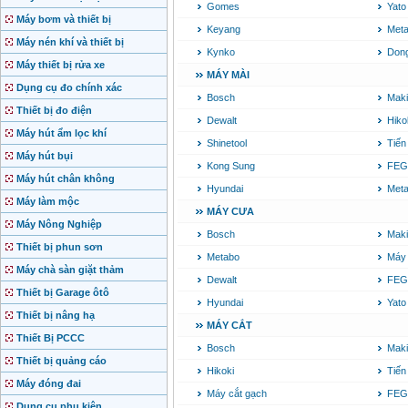
Gomes
Yato
Máy bơm và thiết bị
Keyang
Met
Máy nén khí và thiết bị
Kynko
Don
Máy thiết bị rửa xe
MÁY MÀI
Dụng cụ đo chính xác
Bosch
Maki
Thiết bị đo điện
Dewalt
Hiko
Máy hút ẩm lọc khí
Shinetool
Tiến
Máy hút bụi
Kong Sung
FEG
Máy hút chân không
Hyundai
Met
Máy làm mộc
MÁY CƯA
Máy Nông Nghiệp
Bosch
Maki
Thiết bị phun sơn
Metabo
Máy
Máy chà sàn giặt thảm
Dewalt
FEG
Thiết bị Garage ôtô
Hyundai
Yato
Thiết bị nâng hạ
MÁY CẮT
Thiết Bị PCCC
Bosch
Maki
Thiết bị quảng cáo
Hikoki
Tiến
Máy đóng đai
Máy cắt gạch
FEG
Dụng cụ phụ kiện