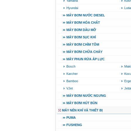
Yamaha
Kosh
Hyundai
Luti
MÁY BƠM NƯỚC DIESEL
MÁY BƠM HÓA CHẤT
MÁY BƠM DẦU MỠ
MÁY BƠM SỤC KHÍ
MÁY BƠM CHÌM TÕM
MÁY BƠM CHỮA CHÁY
MÁY PHUN RỬA ÁP LỰC
Bosch
Maki
Karcher
Koc
Bamboo
Erg
VJet
Jett
MÁY BƠM NƯỚC NGƯNG
MÁY BƠM HÚT BÙN
MÁY NÉN KHÍ VÀ THIẾT BỊ
PUMA
FUSHENG