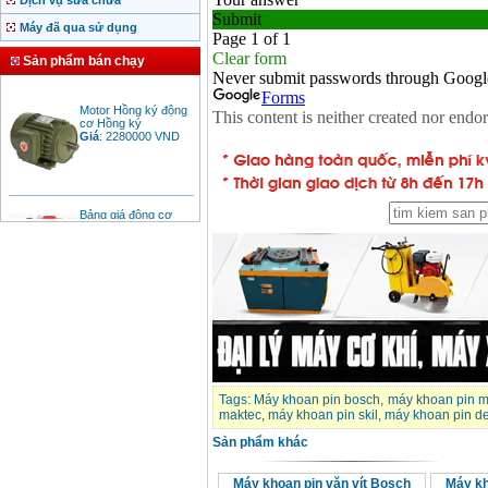
Dịch vụ sửa chữa
Máy đã qua sử dụng
Sản phẩm bán chạy
Motor Hồng ký động
cơ Hồng ký
Giá
:
2280000
VND
Bảng giá động cơ
diesel đầu nổ diesel
Giá
:
6500000
VND
Bảng giá mũi khoan
rút lõi bê tông
Giá
:
330000
VND
Máy khoan Bosch đa
Tags:
Máy khoan pin bosch
,
máy khoan pin m
năng GBH 2-26DRE
(800W)
maktec
,
máy khoan pin skil
,
máy khoan pin d
Giá
:
3980000
VND
Sản phẩm khác
Máy cưa xích chạy
Máy khoan pin vặn vít Bosch
Máy kh
xăng Stihl MS661