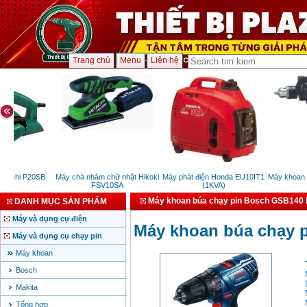
Trang chủ
Menu
Liên hệ
tachi P20SB
Máy chà nhám chữ nhật Hikoki
Máy phát điện Honda EU10IT1
Máy khoan b
W)
FSV10SA
(1KVA)
(
Máy khoan búa chạy pin Bosch GSB140 L
DANH MỤC SẢN PHẨM
Máy và dụng cụ điện
Máy khoan búa chạy p
Máy và dụng cụ chạy pin
Máy khoan
Bosch
Makita
Tổng hợp