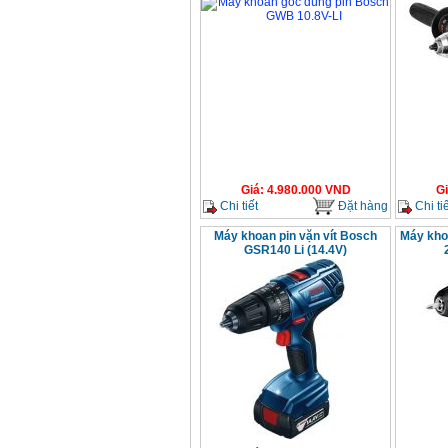
Giá
:
4.980.000
VND
G
Chi tiết
Đặt hàng
Chi tiế
Máy khoan pin vặn vít Bosch
Máy kho
GSR140 Li (14.4V)