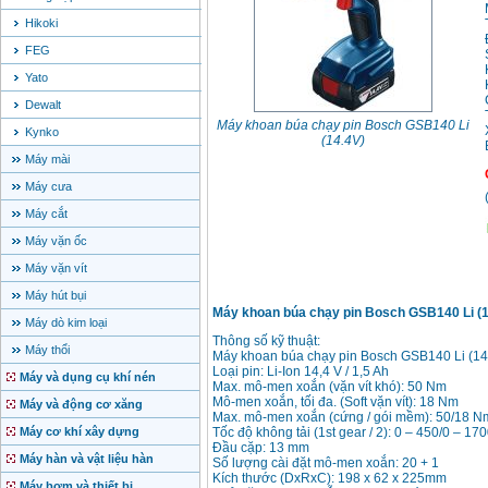
Hikoki
FEG
Yato
Dewalt
Máy khoan búa chạy pin Bosch GSB140 Li
Kynko
(14.4V)
Máy mài
Máy cưa
Máy cắt
Máy vặn ốc
Máy vặn vít
Máy hút bụi
Máy khoan búa chạy pin Bosch GSB140 Li (1
Máy dò kim loại
Thông số kỹ thuật:
Máy thổi
Máy khoan búa chạy pin Bosch GSB140 Li (14
Loại pin: Li-Ion 14,4 V / 1,5 Ah
Máy và dụng cụ khí nén
Max. mô-men xoắn (vặn vít khó): 50 Nm
Mô-men xoắn, tối đa. (Soft vặn vít): 18 Nm
Máy và động cơ xăng
Max. mô-men xoắn (cứng / gói mềm): 50/18 N
Máy cơ khí xây dựng
Tốc độ không tải (1st gear / 2): 0 – 450/0 – 17
Đầu cặp: 13 mm
Máy hàn và vật liệu hàn
Số lượng cài đặt mô-men xoắn: 20 + 1
Kích thước (DxRxC): 198 x 62 x 225mm
Máy bơm và thiết bị