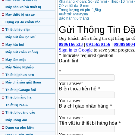
Khả năng khoan: Gỗ (32 mm) - Thép (10 mm)
Cỡ vít tối đa: 8 mm
Máy nén khí và thiết bị
Trọng lượng cả pin: 1,5kg
Xuất xứ: Malaysia
Máy thiết bị rửa xe
Bảo hành: 6 tháng
Dụng cụ đo chính xác
Thiết bị đo điện
Máy hút ẩm lọc khí
Máy hút bụi
Máy hút chân không
Máy làm mộc
Máy Nông Nghiệp
Thiết bị phun sơn
Máy chà sàn giặt thảm
Thiết bị Garage ôtô
Thiết bị nâng hạ
Thiết Bị PCCC
Thiết bị quảng cáo
Máy đóng đai
Dụng cụ phụ kiện