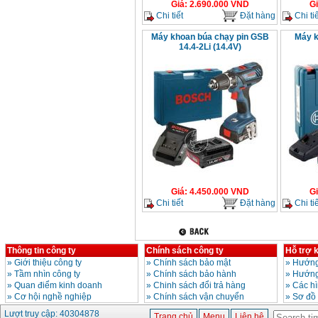
Giá
:
2.690.000
VND
G
Chi tiết
Đặt hàng
Chi tiế
Máy khoan búa chạy pin GSB
Máy k
14.4-2Li (14.4V)
Giá
:
4.450.000
VND
G
Chi tiết
Đặt hàng
Chi tiế
Thông tin công ty
Chính sách công ty
Hỗ trợ 
»
Giới thiệu công ty
»
Chính sách bảo mật
»
Hướng
»
Tầm nhìn công ty
»
Chính sách bảo hành
»
Hướng
»
Quan điểm kinh doanh
»
Chinh sách đổi trả hàng
»
Các h
»
Cơ hội nghề nghiệp
»
Chính sách vận chuyển
»
Sơ đồ
Lượt truy cập: 40304878
Trang chủ
Menu
Liên hệ