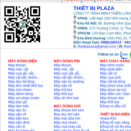
THIẾT BỊ PLAZA
CÔNG TY TNHH MINH THIÊN LONG
VPHN:
14B Ngõ 200 Vĩnh Hưng, P
Kho Hà Nội:
68 Đường Vĩnh Quỳnh
VPĐN:
273 Trường Chinh, Q. Tha
VPHCM
: 133 Đào Cam Mộc, Phư
Kho
Bình Dương:
Vĩnh Phú 24, 
Điện thoại/ Zalo:
0986166533
*
091
E:
thietbiplaza@gmail.com
|
W:
thie
Follow us on
:
MÁY DÙNG ĐIỆN
MÁY DÙNG PIN
MÁY CHẠY XĂNG 
Máy khoan
Máy khoan
Máy bơm nước
Máy mài, cắt
Máy mài, cắt
Máy phát điện
Máy cưa gỗ, sắt,..
Máy cưa sắt, gỗ,..
Máy cắt cỏ
Máy cắt sắt, nhôm,..
Máy cắt sắt, nhôm,..
Máy cưa xích
Máy đục bê tông
Máy vặn ốc bulông
Máy cắt bê tông
Máy khò nhiệt thổi bụi
Máy vặn vít
Máy phun hóa chất
Máy chà nhám
Máy hút bụi
Máy phun áp lực
Máy đánh bóng
Máy thổi bụi
Máy đầm cóc / bàn
Máy soi phay router
Máy dò kim loại
Máy khoan đục
Máy bào gỗ
Máy thổi bụi
Máy làm mộc
MÁY DÙNG HƠI
Động cơ đầu nổ
Máy vặn ốc
Máy khoan khí nén
Máy vặn vít
Búa đục khí nén
THIÊT BỊ ĐO ĐIỆN
Máy bắn keo
Máy mài dũa hơi
Ampe Kìm
Máy bắn đinh
Máy chà nhám
Đồng hồ vạn năng
Máy cắt cỏ
Máy cưa máy cắt
Đồng hồ chỉ thị ph
Máy tỉa hàng rào
Máy vặn bu lông ốc vít
Đồng hồ đo trở các