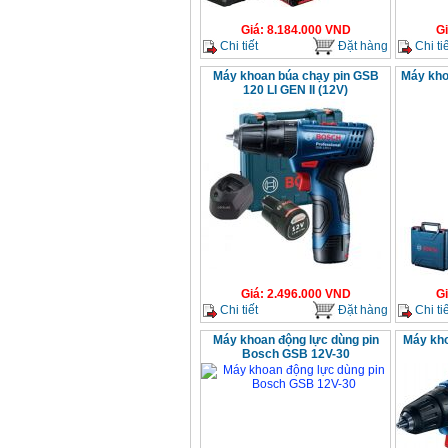
Giá
:
8.184.000
VND
G
Chi tiết
Đặt hàng
Chi tiế
Máy khoan búa chạy pin GSB
Máy kho
120 LI GEN II (12V)
Giá
:
2.496.000
VND
G
Chi tiết
Đặt hàng
Chi tiế
Máy khoan động lực dùng pin
Máy kh
Bosch GSB 12V-30