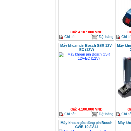
Giá
:
4.107.000
VND
G
Chi tiết
Đặt hàng
Chi tiế
Máy khoan pin Bosch GSR 12V-
Máy kho
EC (12V)
Giá
:
4.100.000
VND
G
Chi tiết
Đặt hàng
Chi tiế
Máy khoan góc dùng pin Bosch
Máy kho
GWB 10.8V-LI