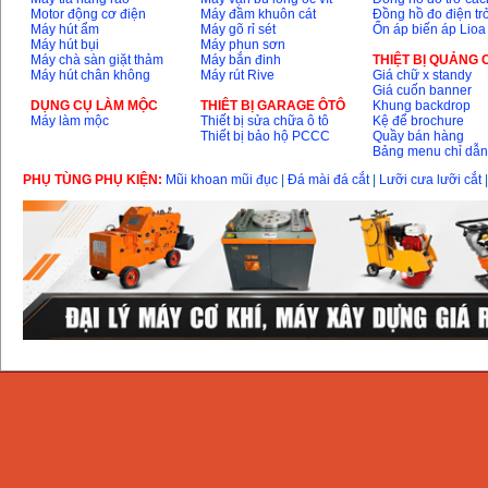
Motor động cơ điện
Máy đầm khuôn cát
Đồng hồ đo điện tr
Máy hút ẩm
Máy gõ rỉ sét
Ổn áp biến áp Lioa
Máy hút bụi
Máy phun sơn
Máy chà sàn giặt thảm
Máy bắn đinh
THIỆT BỊ QUẢNG
Máy hút chân không
Máy rút Rive
Giá chữ x standy
Giá cuốn banner
DỤNG CỤ LÀM MỘC
THIÊT BỊ GARAGE ÔTÔ
Khung backdrop
Máy làm mộc
Thiết bị sửa chữa ô tô
Kệ để brochure
Thiết bị bảo hộ PCCC
Quầy bán hàng
Bảng menu chỉ dẫ
PHỤ TÙNG PHỤ KIỆN:
Mũi khoan mũi đục
|
Đá mài đá cắt
|
Lưỡi cưa lưỡi cắt