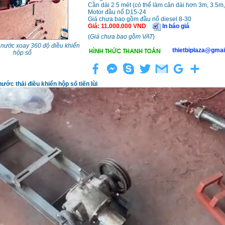
Cần dài 2.5 mét (có thể làm cân dài hơn 3m, 3.5m
Motor đầu nổ D15-24
Giá chưa bao gồm đầu nổ diesel 8-30
Giá
:
11.000.000
VND
In báo giá
(
Giá chưa bao gồm VAT
)
 nước xoay 360 độ điều khiển
thietbiplaza@gmai
hộp số
ước thải điều khiển hộp số tiến lùi