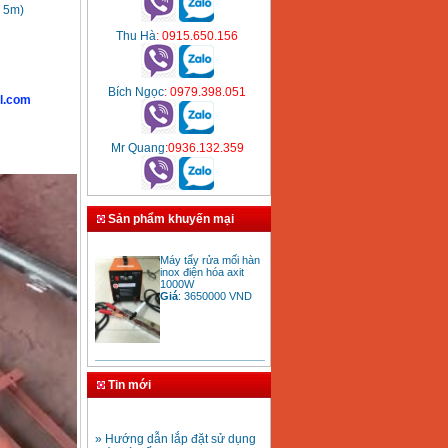
, 5m)
Thu Hà
: 0915.650.156
Bích Ngọc
: 0979.398.051
l.com
Mr Quang
:0936.132.359
Sản phẩm khuyến mại
Máy tẩy rửa mối hàn
inox điện hóa axit
1000W
Giá
:
3650000
VND
Bảng giá mũi khoan
rút lõi bê tông
Tin mới
Giá
:
330000
VND
» Hướng dẫn lắp đặt sử dụng
máy hàn ống nhựa HDPE
Mũi khoan rút lõi bê