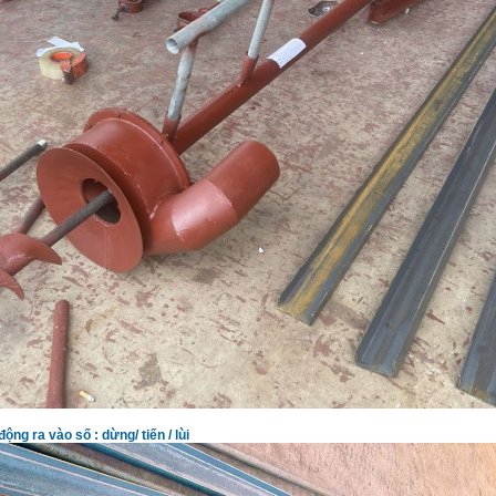
ộng ra vào số : dừng/ tiến / lùi