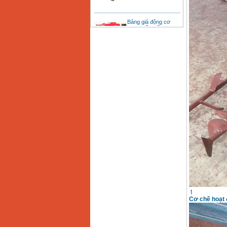
Bảng giá động cơ
diesel đầu nổ diesel
Giá
:
6500000
VND
Bảng giá mũi khoan
rút lõi bê tông
Giá
:
330000
VND
Máy khoan Bosch đa
năng GBH 2-26DRE
(800W)
Giá
:
3980000
VND
Máy cưa xích chạy
xăng Stihl MS661
Giá
:
29900000
VND
Máy cắt góc đa năng
Makita LS1019L
(1510W)
Giá
:
14068000
VND
t
Cơ chế hoạt đ
Bộ máy khoan 100
chi tiết Bosch GSB