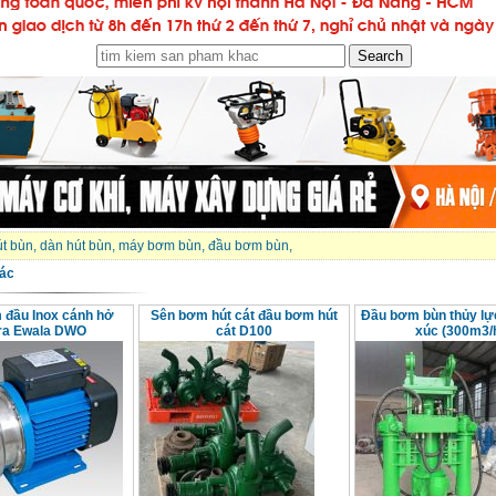
t bùn
,
dàn hút bùn
,
máy bơm bùn
,
đầu bơm bùn
,
ác
đầu Inox cánh hở
Sên bơm hút cát đầu bơm hút
Đầu bơm bùn thủy lự
ra Ewala DWO
cát D100
xúc (300m3/