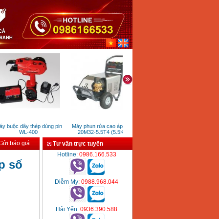
buộc dây thép dùng pin
Máy phun rửa cao áp Kocu
Máy bơm màng sơn Prona R20
M
WL-400
20M32-5.5T4 (5.5KW)
(1/2 inch)
ửi báo giá
Tư vấn trực tuyến
Hotline
: 0986.166.533
p số
Diễm My
: 0988.968.044
Hải Yến
: 0936.390.588