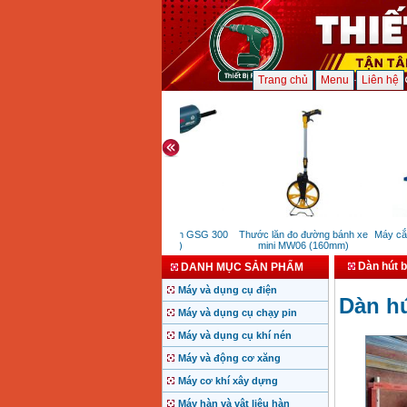
Trang chủ
Menu
Liên hệ
Máy cắt xốp Bosch GSG 300
Thước lăn đo đường bánh xe
Máy cắt ố
(300mm)
mini MW06 (160mm)
Dàn hút b
DANH MỤC SẢN PHẨM
Máy và dụng cụ điện
Dàn hú
Máy và dụng cụ chạy pin
Máy và dụng cụ khí nén
Máy và động cơ xăng
Máy cơ khí xây dựng
Máy hàn và vật liệu hàn