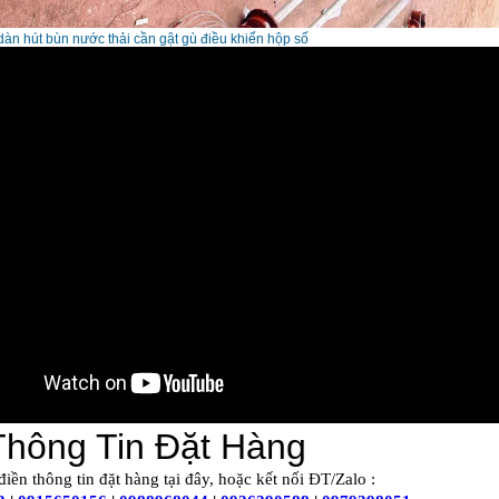
 dàn hút bùn nước thải cần gật gù điều khiển hộp số