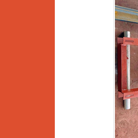
13RE (650W)
Giá
:
2200000
VND
Máy khoan Bosch
GSB 16RE (750W)
Giá
:
1850000
VND
Động cơ xăng Honda
GX160 (5.5HP)
Giá
:
7200000
VND
Máy mài 100mm
Makita 9553B (710W)
Giá
:
1296000
VND