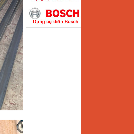
Máy hàn que điện tử
Hồng ký HK200E
Giá
:
4100000
VND
Máy hàn que điện tử
Hồng Ký HK200N
Giá
:
2870000
VND
Máy bơm nước
Koshin SEV 50X
Giá
:
5750000
VND