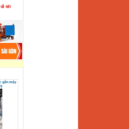
c gắn máy
h)