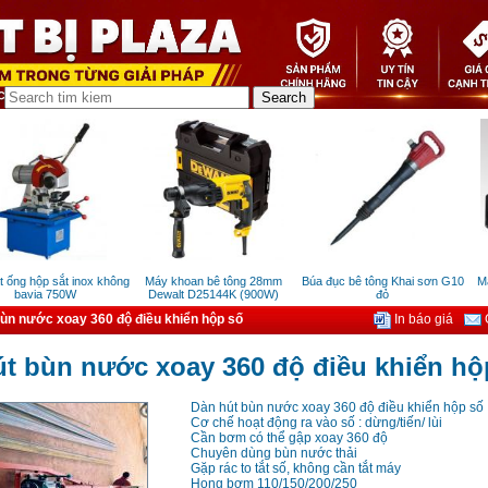
ng hộp sắt inox không
Máy khoan bê tông 28mm
Búa đục bê tông Khai sơn G10
Máy 
bavia 750W
Dewalt D25144K (900W)
đỏ
ùn nước xoay 360 độ điều khiển hộp số
In báo giá
G
t bùn nước xoay 360 độ điều khiển hộ
Dàn hút bùn nước xoay 360 độ điều khiển hộp số
Cơ chế hoạt động ra vào số : dừng/tiến/ lùi
Cần bơm có thể gập xoay 360 độ
Chuyên dùng bùn nước thải
Gặp rác to tắt số, không cần tắt máy
Họng bơm 110/150/200/250