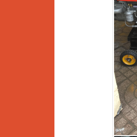
13RE (650W)
Giá
:
2200000
VND
Máy khoan Bosch
GSB 16RE (750W)
Giá
:
1850000
VND
Động cơ xăng Honda
GX160 (5.5HP)
Giá
:
7200000
VND
Máy mài 100mm
Makita 9553B (710W)
Giá
:
1296000
VND