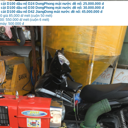
cát D100 dầu nổ D24 DongPhong mát nước đề nổ: 25.000.000 đ
cát D100 dầu nổ D30 DongPhong mát nước đề nổ: 30.000.000 đ
cát D100 dầu nổ D42 JiangDong mát nước đề nổ: 45.000.000 đ
0 giá 85,000 đ/ mét (cuộn 50 mét)
00: 550.000 đ/ mét (cuộn 6 mét)
 máy: 500.000 đ