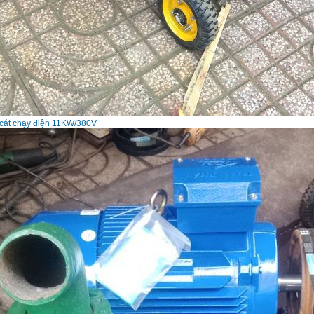
cát chạy điện 11KW/380V