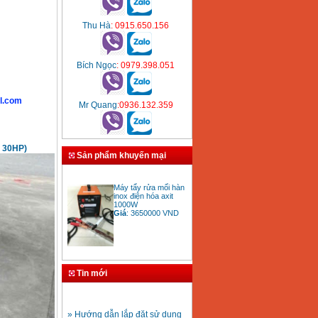
Thu Hà
: 0915.650.156
Bích Ngọc
: 0979.398.051
l.com
Mr Quang
:0936.132.359
 30HP)
Sản phẩm khuyến mại
Máy tẩy rửa mối hàn
inox điện hóa axit
1000W
Giá
:
3650000
VND
Bảng giá mũi khoan
rút lõi bê tông
Giá
:
330000
VND
Tin mới
» Hướng dẫn lắp đặt sử dụng
máy hàn ống nhựa HDPE
Mũi khoan rút lõi bê