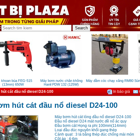
oan búa FEG-515
Máy bơm nước chân không
Máy đầm cóc chạy xăng RM80
Súng rú
13mm) 650W
Hanil PDW 132 (125W)
hút cát đầu nổ diesel D24-100
In báo giá
G
m hút cát đầu nổ diesel D24-100
Máy bơm hút cát lỏng đầu nổ diesel D24-100
Đầu nổ diesel D24 mát nước đề nổ ác quy
Đầu bơm cát Họng ra phi 100mm(114mm)
Loại đầu đúc nguyên khối gang thép
Cánh quạt : 3 lá bằng thép đúc chống mài mòn
Cột áp : 4-6m