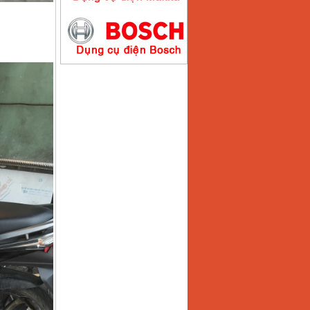
Máy hàn que điện tử
Hồng ký HK200E
Giá
:
4100000
VND
Máy hàn que điện tử
Hồng Ký HK200N
Giá
:
2870000
VND
Máy bơm nước
Koshin SEV 50X
Giá
:
5750000
VND