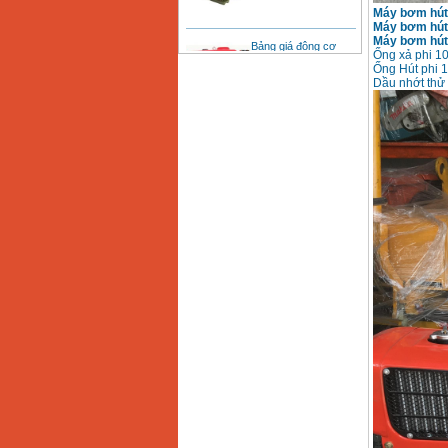
Máy bơm hút 
Bảng giá động cơ
Máy bơm hút 
diesel đầu nổ diesel
Máy bơm hút 
Giá
:
6500000
VND
Ống xả phi 10
Ống Hút phi 1
Dầu nhớt thử
Bảng giá mũi khoan
rút lõi bê tông
Giá
:
330000
VND
Máy khoan Bosch đa
năng GBH 2-26DRE
(800W)
Giá
:
3980000
VND
Máy cưa xích chạy
xăng Stihl MS661
Giá
:
29900000
VND
Máy cắt góc đa năng
Makita LS1019L
(1510W)
Giá
:
14068000
VND
Bộ máy khoan 100
chi tiết Bosch GSB