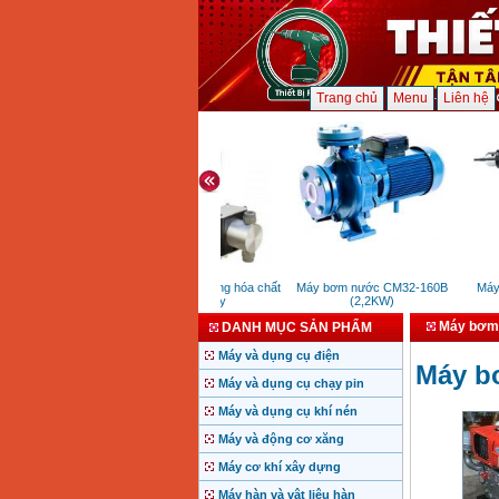
Trang chủ
Menu
Liên hệ
Máy bơm định lượng hóa chất
Máy bơm nước CM32-160B
Máy kh
Seko Italy
(2,2KW)
(
Máy bơm 
DANH MỤC SẢN PHẨM
Máy và dụng cụ điện
Máy bơ
Máy và dụng cụ chạy pin
Máy và dụng cụ khí nén
Máy và động cơ xăng
Máy cơ khí xây dựng
Máy hàn và vật liệu hàn