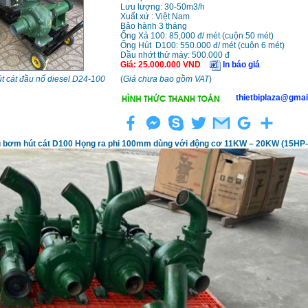
Lưu lượng: 30-50m3/h
Xuất xứ : Việt Nam
Bảo hành 3 tháng
Ống Xả 100: 85,000 đ/ mét (cuộn 50 mét)
Ống Hút D100: 550.000 đ/ mét (cuộn 6 mét)
Dầu nhớt thử máy: 500.000 đ
Giá
:
25.000.000
VND
In báo giá
t cát đầu nổ diesel D24-100
(
Giá chưa bao gồm VAT
)
thietbiplaza@gmai
 bơm hút cát D100 Họng ra phi 100mm dùng với động cơ 11KW – 20KW (15HP-