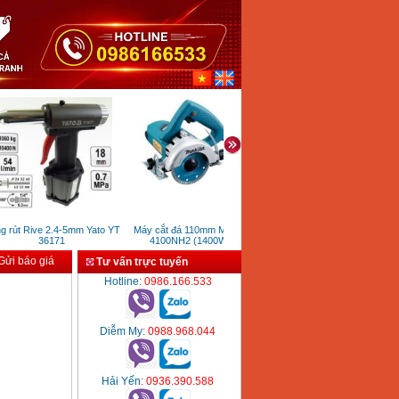
t Rive 2.4-5mm Yato YT
Máy cắt đá 110mm Makita
Máy bắn vít cầm tay Makita
Ban
36171
4100NH2 (1400W)
TD0101 (230W)
ửi báo giá
Tư vấn trực tuyến
Hotline
: 0986.166.533
Diễm My
: 0988.968.044
Hải Yến
: 0936.390.588