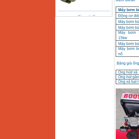
điện/ diesel
Máy bơm bù
Bảng giá động cơ
diesel đầu nổ diesel
Động cơ điệ
Giá
:
6500000
VND
Máy bơm bù
Máy bơm bù
Máy bơm 
15kw
Bảng giá mũi khoan
rút lõi bê tông
Máy bơm bù
Giá
:
330000
VND
Máy bơm b
nổ
Bảng giá ống
Máy khoan Bosch đa
năng GBH 2-26DRE
(800W)
Ống hút/ xả
Giá
:
3980000
VND
Ống hút gân
Ống xả bạt 
Máy cưa xích chạy
xăng Stihl MS661
Giá
:
29900000
VND
Máy cắt góc đa năng
Makita LS1019L
(1510W)
Giá
:
14068000
VND
Bộ máy khoan 100