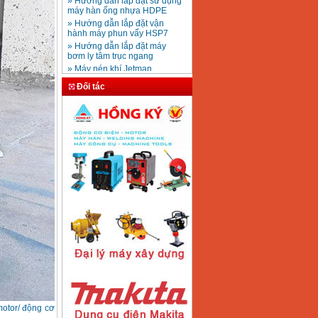
Mũi khoan rút lõi bê
» Hướng dẫn lắp đặt vận
tông D20-D350
Giá
:
330000
VND
hành máy phun vẩy HSP7
» Hướng dẫn lắp đặt máy
bơm ly tâm trục ngang
» Máy nén khí Jetman
Máy khoan bàn
» HDSD Máy Hàn Ống Nhựa
600mm Hồng Ký
KD600 (250W)
HDPE quay tay thủy lực
Đối tác
Giá
:
3290000
VND
» Đại lý bán Máy hàn
DONSUN Thượng Hải
» Máy khoan rút lõi cầm tay
chạy điện pin
Máy hàn que Hồng
» Hình thức thanh toán tại
ký Jet SR200R
Giá
:
2350000
VND
Thiết Bị Plaza
» Máy ổn áp, máy biến áp
Fushin
» Các loại khí dùng cho máy
cắt kim loại Plasma
Máy hàn que điện tử
Hồng ký HK 200Z
Giá
:
2770000
VND
Máy hàn que điện tử
Hồng Ký HKM200D
Giá
:
2890000
VND
otor/ động cơ