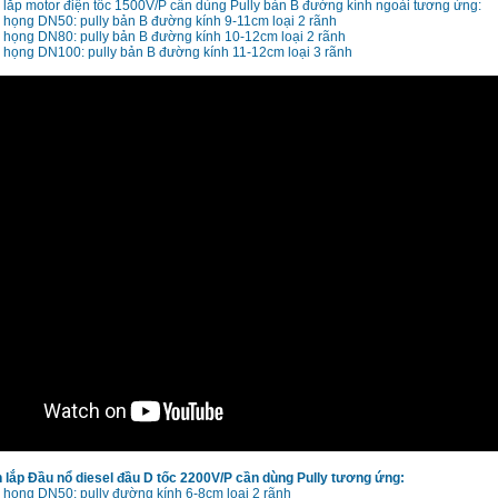
lắp motor điện tốc 1500V/P cần dùng Pully bản B đường kính ngoài tương ứng:
họng DN50: pully bản B đường kính 9-11cm loại 2 rãnh
họng DN80: pully bản B đường kính 10-12cm loại 2 rãnh
họng DN100: pully bản B đường kính 11-12cm loại 3 rãnh
lắp Đầu nổ diesel đầu D tốc 2200V/P cần dùng Pully tương ứng:
họng DN50: pully đường kính 6-8cm loại 2 rãnh