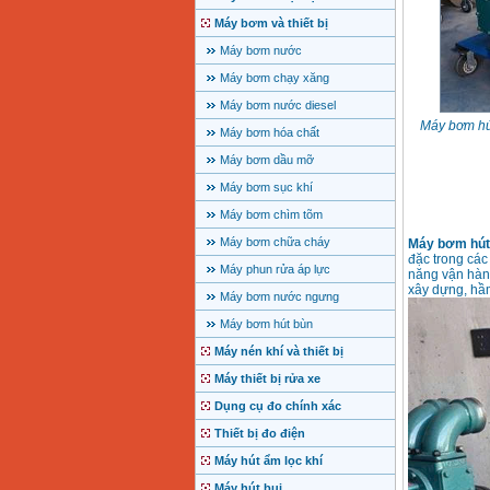
Máy bơm và thiết bị
Máy bơm nước
Máy bơm chạy xăng
Máy bơm nước diesel
Máy bơm hú
Máy bơm hóa chất
Máy bơm dầu mỡ
Máy bơm sục khí
Máy bơm chìm tõm
Máy bơm chữa cháy
Máy bơm hút 
đặc trong các
Máy phun rửa áp lực
năng vận hành
xây dựng, hầm
Máy bơm nước ngưng
Máy bơm hút bùn
Máy nén khí và thiết bị
Máy thiết bị rửa xe
Dụng cụ đo chính xác
Thiết bị đo điện
Máy hút ẩm lọc khí
Máy hút bụi