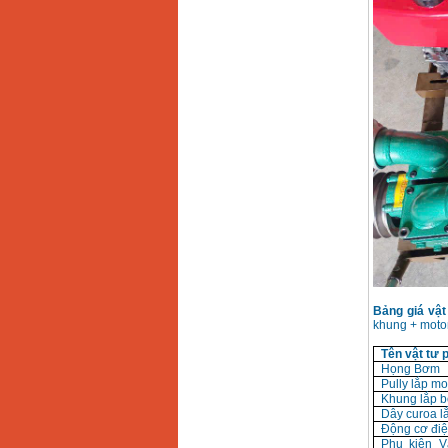
chi tiết Bosch GSB
13RE (650W)
Giá
:
2200000
VND
Máy khoan Bosch
GSB 16RE (750W)
Giá
:
1850000
VND
Động cơ xăng Honda
GX160 (5.5HP)
Giá
:
7200000
VND
Máy mài 100mm
Makita 9553B (710W)
Giá
:
1296000
VND
Bảng giá vật
khung + motor
Tên vật tư 
Họng Bơm
Pully lắp mo
Khung lắp 
Dây curoa l
Động cơ điệ
Phụ kiện V