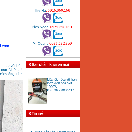
Thu Hà
: 0915.650.156
Bích Ngọc
: 0979.398.051
Mr Quang
:0936.132.359
l.com
Sản phẩm khuyến mại
n, nạo vét bùn
n cao. Nhờ khả
các công trình
Máy tẩy rửa mối hàn
inox điện hóa axit
1000W
Giá
:
3650000
VND
Bảng giá mũi khoan
rút lõi bê tông
Tin mới
Giá
:
330000
VND
» Hướng dẫn lắp đặt sử dụng
máy hàn ống nhựa HDPE