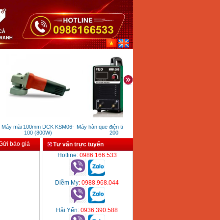
áy mài 100mm DCK KSM06-
Máy hàn que điện tử FEG MMA
Banner cuốn hai mặt đế to (kt
100 (800W)
200
80x200 cm)
ửi báo giá
Tư vấn trực tuyến
Hotline
: 0986.166.533
Diễm My
: 0988.968.044
Hải Yến
: 0936.390.588