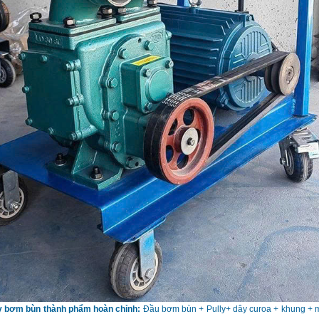
y bơm bùn thành phẩm hoàn chỉnh:
Đầu bơm bùn + Pully+ dây curoa + khung + m