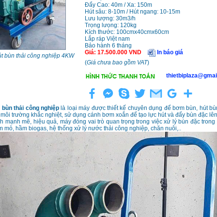
Đẩy Cao: 40m / Xa: 150m
Hút sâu: 8-10m / Hút ngang: 10-15m
Lưu lượng: 30m3/h
Trọng lưọng: 120kg
Kích thước: 100cmx40cmx60cm
Lắp ráp Việt nam
Bảo hành 6 tháng
Giá
:
17.500.000
VND
In báo giá
t bùn thải công nghiệp 4KW
(
Giá chưa bao gồm VAT
)
thietbiplaza@gmai
bùn thải công nghiệp
là loại máy được thiết kế chuyên dụng để bơm bùn, hút bù
 môi trường khắc nghiệt, sử dụng cánh bơm xoắn để tạo lực hút và đẩy bùn đặc lê
 mạnh mẽ, hiệu quả, máy đóng vai trò quan trọng trong việc xử lý bùn đặc trong 
 mỏ, hầm biogas, hệ thống xử lý nước thải công nghiệp, chăn nuôi,..