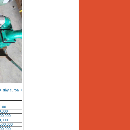
+ dây curoa +
100
0,000
500,000
0,000
,500,000
500,000