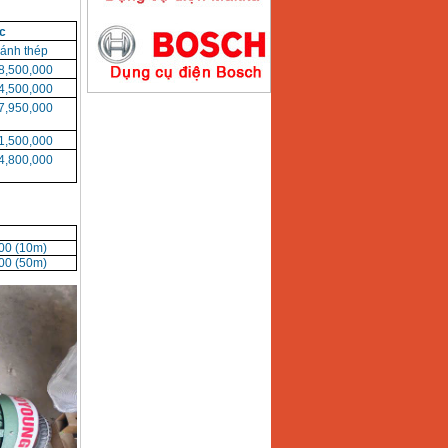
c
Máy hàn que điện tử
ánh thép
Hồng ký HK200E
Giá
:
4100000
VND
8,500,000
4,500,000
7,950,000
1,500,000
Máy hàn que điện tử
Hồng Ký HK200N
4,800,000
Giá
:
2870000
VND
00 (10m)
Máy bơm nước
00 (50m)
Koshin SEV 50X
Giá
:
5750000
VND