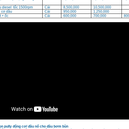
 diesel tốc 1500rpm
Cái
8,500,000
10,500,000
 cơ dầu
Cái
950,000
1,250,000
t + ốc
Cái
600,000
700,000
80
ọn pully động cơ/ đầu nổ cho đầu bơm bùn