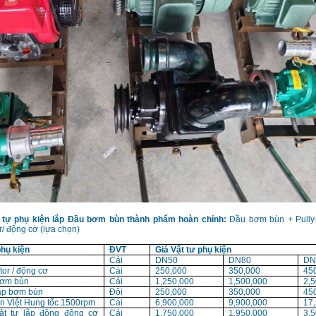
 tự phụ kiện lắp Đầu bơm bùn thành phẩm hoàn chỉnh:
Đầu bơm bùn + Pully
/ động cơ (lựa chọn)
phụ kiện
ĐVT
Giá Vật tư phụ kiện
Cái
DN50
DN80
DN
tor / động cơ
Cái
250,000
350,000
45
bơm bùn
Cái
1,250,000
1,500,000
2,
ắp bơm bùn
Đôi
250,000
350,000
45
n Việt Hung tốc 1500rpm
Cái
6,900,000
9,900,000
17
ật tư lắp động đông cơ
Cái
1,750,000
1,950,000
3,