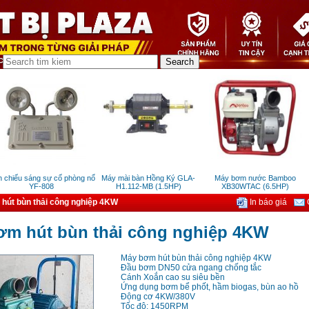
hiếu sáng sự cố phòng nổ
Máy mài bàn Hồng Ký GLA-
Máy bơm nước Bamboo
M
YF-808
H1.112-MB (1.5HP)
XB30WTAC (6.5HP)
hút bùn thải công nghiệp 4KW
In báo giá
G
ơm hút bùn thải công nghiệp 4KW
Máy bơm hút bùn thải công nghiệp 4KW
Đầu bơm DN50 cửa ngang chống tắc
Cánh Xoắn cao su siêu bền
Ứng dụng bơm bể phốt, hầm biogas, bùn ao hồ
Động cơ 4KW/380V
Tốc độ: 1450RPM