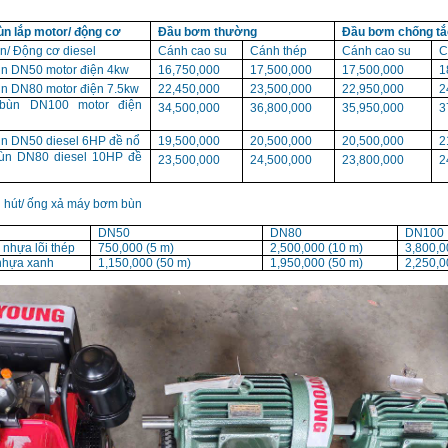
n lắp motor/ động cơ
Đầu bơm thường
Đầu bơm chống tắ
n/ Động cơ diesel
Cánh cao su
Cánh thép
Cánh cao su
C
n DN50 motor điện 4kw
16,750,000
17,500,000
17,500,000
1
n DN80 motor điện 7.5kw
22,450,000
23,500,000
22,950,000
2
bùn DN100 motor điện
34,500,000
36,800,000
35,950,000
3
n DN50 diesel 6HP đề nổ
19,500,000
20,500,000
20,500,000
2
ùn DN80 diesel 10HP đề
23,500,000
24,500,000
23,800,000
2
 hút/ ống xả máy bơm bùn
DN50
DN80
DN100
 nhựa lõi thép
750,000 (5 m)
2,500,000 (10 m)
3,800,0
nhựa xanh
1,150,000 (50 m)
1,950,000 (50 m)
2,250,0