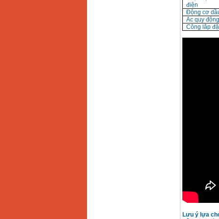
điện
Động cơ dầu
Ác quy động
Công lắp đặ
Lưu ý lựa ch