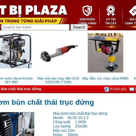
nước diesel Koshin
Máy mài sào chạy điện DCK
Máy đầm cóc chạy xăng RM80
Máy
SEV 80D
KSS125B (710W)
bùn chất thải trục đứng
In báo giá
G
m bùn chất thải trục đứng
Máy bơm bùn chất thải trục đứng
Model
NL50-10-1.2
Công suất
1.5KW
Lưu lượng
25m3/h
Đẩy cao
10m
Họng
50mm