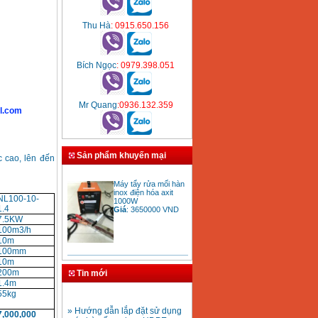
Thu Hà
: 0915.650.156
Bích Ngọc
: 0979.398.051
Mr Quang
:0936.132.359
l.com
Sản phẩm khuyến mại
c cao, lên đến
Máy tẩy rửa mối hàn
inox điện hóa axit
1000W
NL100-10-
Giá
:
3650000
VND
1.4
7.5KW
100m3/h
10m
100mm
Bảng giá mũi khoan
10m
rút lõi bê tông
200m
Tin mới
Giá
:
330000
VND
1.4m
55kg
» Hướng dẫn lắp đặt sử dụng
máy hàn ống nhựa HDPE
7,000,000
Mũi khoan rút lõi bê