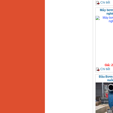
Chi tiết
Máy bơm 
nghi
Giá
:
2
Chi tiết
Đầu Bơm 
nuô