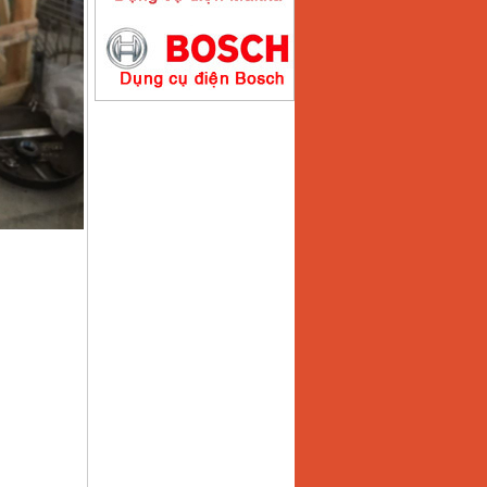
Máy hàn que điện tử
Hồng ký HK200E
Giá
:
4100000
VND
Máy hàn que điện tử
Hồng Ký HK200N
Giá
:
2870000
VND
Máy bơm nước
Koshin SEV 50X
Giá
:
5750000
VND