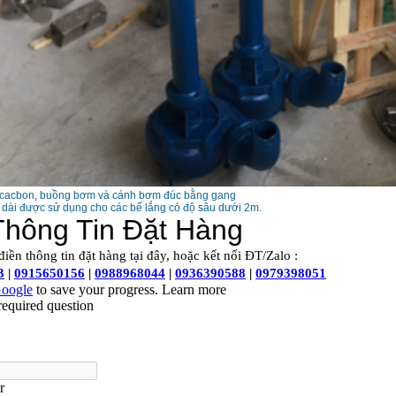
ép cacbon, buồng bơm và cánh bơm đúc bằng gang
dài được sử dụng cho các bể lắng có độ sâu dưới 2m.