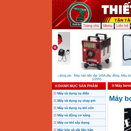
Trang chủ
Menu
Liên hệ
Máy buộc dây thép dùng pin
Máy hàn tiến đạt 160A dây đồng
Máy bơm 
WL-400
(220V)
Máy bơm 
DANH MỤC SẢN PHẨM
Máy và dụng cụ điện
Máy bơ
Máy và dụng cụ chạy pin
Máy và dụng cụ khí nén
Máy và động cơ xăng
Máy cơ khí xây dựng
Máy hàn và vật liệu hàn