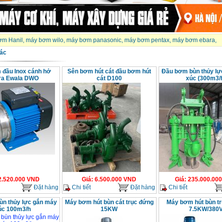
ơm Hanil
,
máy bơm wilo
,
máy bơm panasonic
,
máy bơm pentax
,
máy bơm ebara
,
ác
đầu Inox cánh hở
Sên bơm hút cát đầu bơm hút
Đầu bơm bùn thủy lự
ra Ewala DWO
cát D100
xúc (300m3/
2.520.000
VND
Giá
:
6.500.000
VND
Giá
:
235.000.000
Đặt hàng
Chi tiết
Đặt hàng
Chi tiết
n thủy lực gắn máy
Máy bơm hút bùn cát trục đứng
Máy bơm hút bùn t
úc 100m3/h
15KW
7.5KW/380