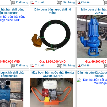
Đặt hàng
Chi tiết
Đặt hàng
Chi tiết
hút bùn thải công
Dây bơm bùn nước thải hố
Máy bơm chìm hút 
ệp diesel 6HP
móng
22KW
0.500.000
VND
Giá
:
1.950.000
VND
Giá
:
69.500.000
Đặt hàng
Chi tiết
Đặt hàng
Chi tiết
bùn chất thải chăn
Máy bơm bùn nước thải Honda
Dàn hút bùn đất cát sỏ
i công nghiệp
GX160 (5.5HP)
biogas