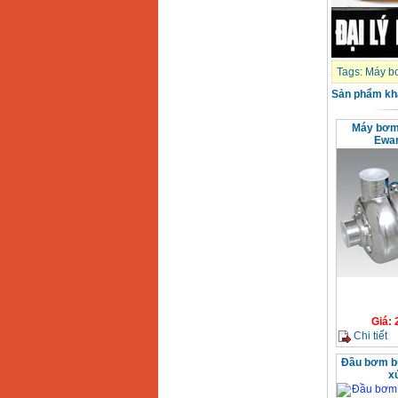
Tags:
Máy b
Sản phẩm kh
Máy bơm 
Ewa
Giá
:
Chi tiết
Đầu bơm bù
x