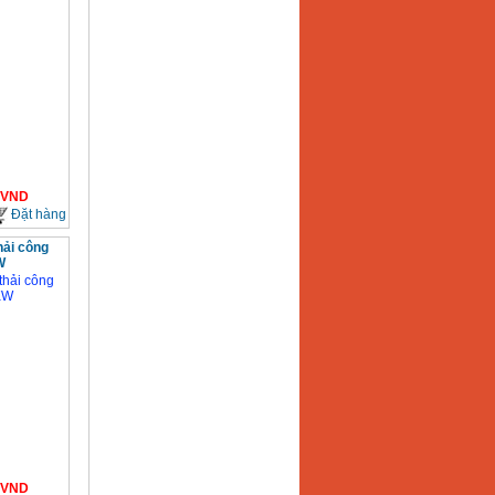
VND
Đặt hàng
hải công
W
VND