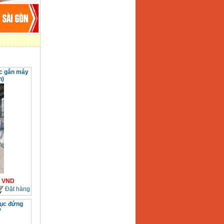
c gắn máy
h)
VND
Đặt hàng
rục đứng
V