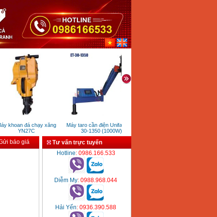
 khoan đá chạy xăng
Máy taro cần điện Unifast ET-
Máy bơm nước Koshin SEV
Đầ
YN27C
30-1350 (1000W)
50X
ửi báo giá
Tư vấn trực tuyến
Hotline
: 0986.166.533
Diễm My
: 0988.968.044
Hải Yến
: 0936.390.588