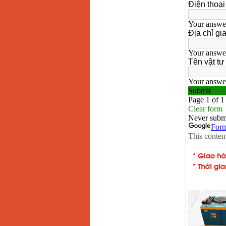
13RE (650W)
Giá
:
2200000
VND
Máy khoan Bosch
GSB 16RE (750W)
Giá
:
1850000
VND
Động cơ xăng Honda
GX160 (5.5HP)
Giá
:
7200000
VND
Máy mài 100mm
Makita 9553B (710W)
Giá
:
1296000
VND