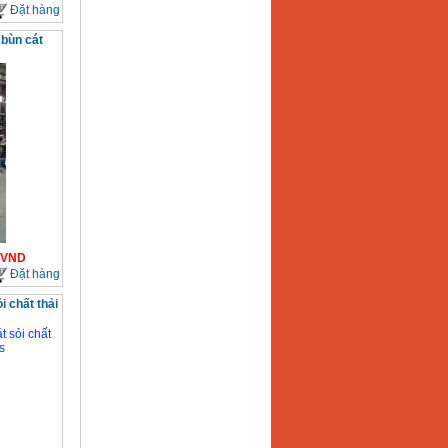
Đặt hàng
bùn cát
VND
Đặt hàng
i chất thải