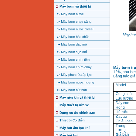
Máy bơm và thiết bị
Máy bơm nước
Máy bơm chạy xăng
Máy bơm nước diesel
Máy bơm
Máy bơm hóa chất
Máy bơm dầu mỡ
Máy bơm sục khí
Máy bơm chìm tõm
Máy bơm chữa cháy
Máy bơm trụ
12%, như bơm 
Máy phun rửa áp lực
Bảng báo giá
Máy bơm nước ngưng
Model
Máy bơm hút bùn
Công suất
Máy nén khí và thiết bị
Lưu lượng
Đẩy cao
Máy thiết bị rửa xe
Họng
Hút sâu
Dụng cụ đo chính xác
Đẩy xa
Thiết bị đo điện
Chiều cao
Trọng
Máy hút ẩm lọc khí
lượng
Giá bán
Máy hút bụi