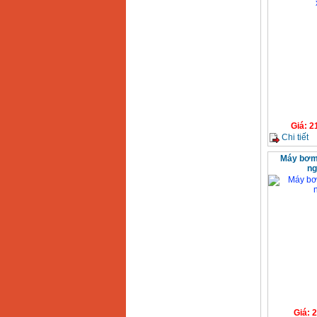
Giá
:
2
Chi tiết
Máy bơm 
ng
Giá
:
2