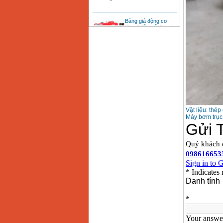
Bảng giá động cơ
diesel đầu nổ diesel
Giá
:
6500000
VND
Bảng giá mũi khoan
rút lõi bê tông
Giá
:
330000
VND
Máy khoan Bosch đa
năng GBH 2-26DRE
(800W)
Vật liệu: th
Giá
:
3980000
VND
Máy bơm trục 
Máy cưa xích chạy
xăng Stihl MS661
Giá
:
29900000
VND
Máy cắt góc đa năng
Makita LS1019L
(1510W)
Giá
:
14068000
VND
Bộ máy khoan 100
chi tiết Bosch GSB