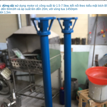
c đứng dài s
ử dụng motor có công suất từ 1.5-7.5kw, kết nối theo kiểu mặt bích 
 đến 60m3/h và áp suất lên đến 20m, với vòng tua 1450rpm
tới 1,5m.