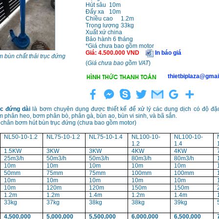
Hút sâu
10m
Đẩy xa
10m
Chiều cao
1.2m
Trọng lượng
33kg
Xuất xứ china
Bảo hành 6 tháng
*Giá chưa bao gồm motor
Giá
:
4.500.000
VND
In báo giá
 bùn chất thải trục đứng
(
Giá chưa bao gồm VAT
)
thietbiplaza@gmai
c đứng dài
là bơm chuyên dụng được thiết kế để xử lý các dung dịch có độ đặ
phân heo, bơm phân bò, phân gà, bùn ao, bùn vi sinh, và bã sắn.
 chân bơm hút bùn trục đứng (chưa bao gồm motor)
NL50-10-1.2
NL75-10-1.2
NL75-10-1.4
NL100-10-
NL100-10-
1.2
1.4
1.5KW
3KW
3KW
4KW
4KW
25m3/h
50m3/h
50m3/h
80m3/h
80m3/h
10m
10m
10m
10m
10m
50mm
75mm
75mm
100mm
100mm
10m
10m
10m
10m
10m
10m
120m
120m
150m
150m
1.2m
1.2m
1.4m
1.2m
1.4m
33kg
37kg
38kg
38kg
39kg
4,500,000
5,000,000
5,500,000
6,000,000
6,500,000