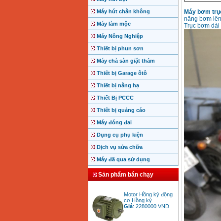
Máy hút chân không
Máy bơm trụ
năng bơm lên
Máy làm mộc
Trục bơm dài 
Máy Nông Nghiệp
Thiết bị phun sơn
Máy chà sàn giặt thảm
Thiết bị Garage ôtô
Thiết bị nâng hạ
Thiết Bị PCCC
Thiết bị quảng cáo
Máy đóng đai
Dụng cụ phụ kiện
Dịch vụ sửa chữa
Máy đã qua sử dụng
Sản phẩm bán chạy
Motor Hồng ký động
cơ Hồng ký
Giá
:
2280000
VND