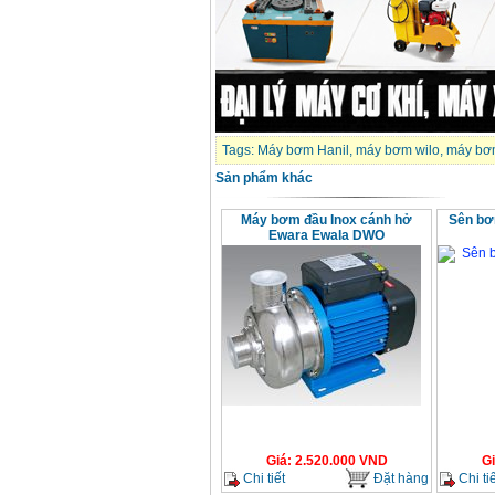
Tags:
Máy bơm Hanil
,
máy bơm wilo
,
máy bơ
Sản phẩm khác
Máy bơm đầu Inox cánh hở
Sên bơ
Ewara Ewala DWO
Giá
:
2.520.000
VND
G
Chi tiết
Đặt hàng
Chi tiế