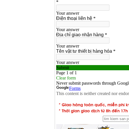
13RE (650W)
Giá
:
2200000
VND
Máy khoan Bosch
GSB 16RE (750W)
Giá
:
1850000
VND
Động cơ xăng Honda
GX160 (5.5HP)
Giá
:
7200000
VND
Máy mài 100mm
Makita 9553B (710W)
Giá
:
1296000
VND