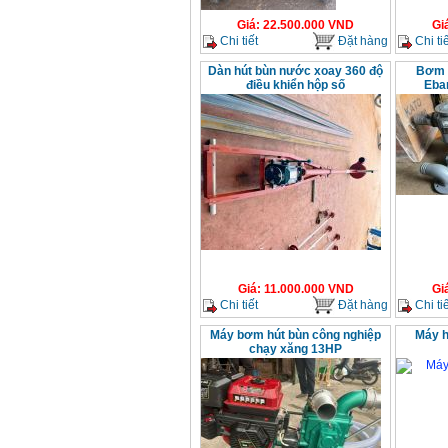
Giá
:
22.500.000
VND
Gi
Chi tiết
Đặt hàng
Chi tiế
Dàn hút bùn nước xoay 360 độ
Bơm b
điều khiển hộp số
Eba
Giá
:
11.000.000
VND
Gi
Chi tiết
Đặt hàng
Chi tiế
Máy bơm hút bùn công nghiệp
Máy h
chạy xăng 13HP