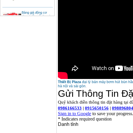
Bảng giá động cơ
diesel đầu nổ diesel
Giá
:
6500000
VND
Bảng giá mũi khoan
rút lõi bê tông
Giá
:
330000
VND
Máy khoan Bosch đa
năng GBH 2-26DRE
(800W)
Giá
:
3980000
VND
Máy cưa xích chạy
Thiết Bị Plaza
đại lý bán máy bơm hút bùn hầm 
xăng Stihl MS661
hà nội và sài gòn.
Giá
:
29900000
VND
Máy cắt góc đa năng
Makita LS1019L
(1510W)
Giá
:
14068000
VND
Bộ máy khoan 100
chi tiết Bosch GSB