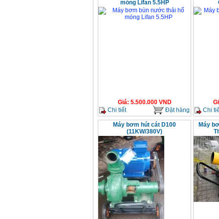
móng Lifan 5.5HP
Giá
:
5.500.000
VND
G
Chi tiết
Đặt hàng
Chi tiế
Máy bơm hút cát D100
Máy bơ
(11KW/380V)
T