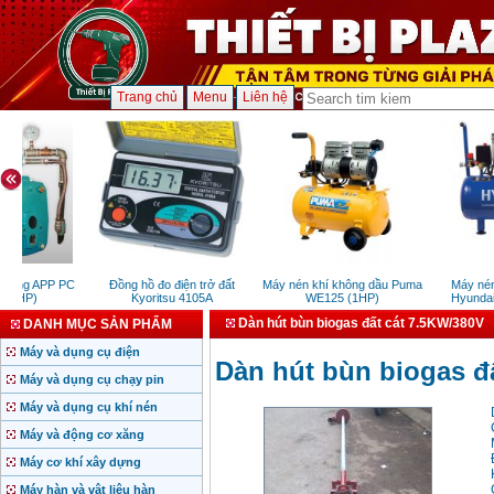
Trang chủ
Menu
Liên hệ
iếng APP PC
Đồng hồ đo điện trở đất
Máy nén khí không dầu Puma
Máy nén k
.5HP)
Kyoritsu 4105A
WE125 (1HP)
Hyundai A
Dàn hút bùn biogas đất cát 7.5KW/380V
DANH MỤC SẢN PHẨM
Máy và dụng cụ điện
Dàn hút bùn biogas đ
Máy và dụng cụ chạy pin
Máy và dụng cụ khí nén
Máy và động cơ xăng
Máy cơ khí xây dựng
Máy hàn và vật liệu hàn