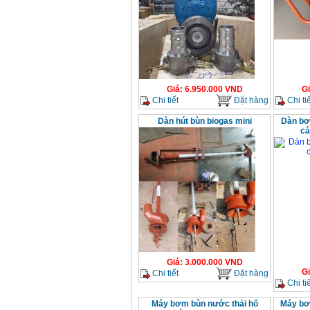
Giá
:
6.950.000
VND
G
Chi tiết
Đặt hàng
Chi tiế
Dàn hút bùn biogas mini
Dàn bơm
cá
Giá
:
3.000.000
VND
G
Chi tiết
Đặt hàng
Chi tiế
Máy bơm bùn nước thải hố
Máy bơ