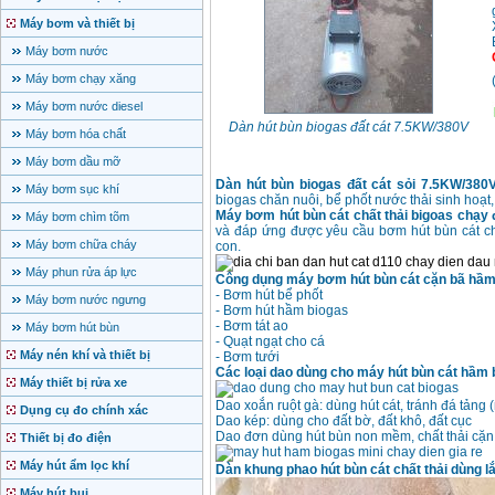
Máy bơm và thiết bị
Máy bơm nước
Máy bơm chạy xăng
Máy bơm nước diesel
Dàn hút bùn biogas đất cát 7.5KW/380V
Máy bơm hóa chất
Máy bơm dầu mỡ
Dàn hút bùn biogas đất cát sỏi 7.5KW/380
Máy bơm sục khí
biogas chăn nuôi, bể phốt nước thải sinh hoạt,.
Máy bơm hút bùn cát chất thải bigoas
chạy 
Máy bơm chìm tõm
và đáp ứng được yêu cầu bơm hút bùn cát chấ
Máy bơm chữa cháy
con.
Máy phun rửa áp lực
Công dụng máy bơm hút bùn cát cặn bã hầm 
- Bơm hút bể phốt
Máy bơm nước ngưng
- Bơm hút hầm biogas
- Bơm tát ao
Máy bơm hút bùn
- Quạt ngạt cho cá
Máy nén khí và thiết bị
- Bơm tưới
Các loại dao dùng cho máy hút bùn cát hầm 
Máy thiết bị rửa xe
Dao xoắn ruột gà: dùng hút cát, tránh đá tảng 
Dụng cụ đo chính xác
Dao kép: dùng cho đất bờ, đất khô, đất cục
Dao đơn dùng hút bùn non mềm, chất thải cặn 
Thiết bị đo điện
Máy hút ẩm lọc khí
Dàn khung phao hút bùn cát chất thải dùng lắ
Máy hút bụi