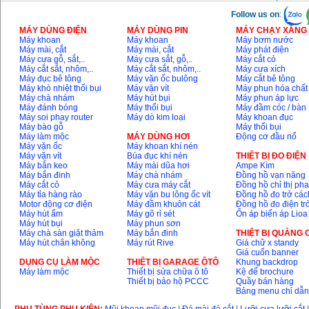
Follow us on
:
MÁY DÙNG ĐIỆN
MÁY DÙNG PIN
MÁY CHẠY XĂNG 
Máy khoan
Máy khoan
Máy bơm nước
Máy mài, cắt
Máy mài, cắt
Máy phát điện
Máy cưa gỗ, sắt,..
Máy cưa sắt, gỗ,..
Máy cắt cỏ
Máy cắt sắt, nhôm,..
Máy cắt sắt, nhôm,..
Máy cưa xích
Máy đục bê tông
Máy vặn ốc bulông
Máy cắt bê tông
Máy khò nhiệt thổi bụi
Máy vặn vít
Máy phun hóa chất
Máy chà nhám
Máy hút bụi
Máy phun áp lực
Máy đánh bóng
Máy thổi bụi
Máy đầm cóc / bàn
Máy soi phay router
Máy dò kim loại
Máy khoan đục
Máy bào gỗ
Máy thổi bụi
Máy làm mộc
MÁY DÙNG HƠI
Động cơ đầu nổ
Máy vặn ốc
Máy khoan khí nén
Máy vặn vít
Búa đục khí nén
THIÊT BỊ ĐO ĐIỆN
Máy bắn keo
Máy mài dũa hơi
Ampe Kìm
Máy bắn đinh
Máy chà nhám
Đồng hồ vạn năng
Máy cắt cỏ
Máy cưa máy cắt
Đồng hồ chỉ thị ph
Máy tỉa hàng rào
Máy vặn bu lông ốc vít
Đồng hồ đo trở các
Motor động cơ điện
Máy đầm khuôn cát
Đồng hồ đo điện tr
Máy hút ẩm
Máy gõ rỉ sét
Ổn áp biến áp Lioa
Máy hút bụi
Máy phun sơn
Máy chà sàn giặt thảm
Máy bắn đinh
THIỆT BỊ QUẢNG
Máy hút chân không
Máy rút Rive
Giá chữ x standy
Giá cuốn banner
DỤNG CỤ LÀM MỘC
THIÊT BỊ GARAGE ÔTÔ
Khung backdrop
Máy làm mộc
Thiết bị sửa chữa ô tô
Kệ để brochure
Thiết bị bảo hộ PCCC
Quầy bán hàng
Bảng menu chỉ dẫ