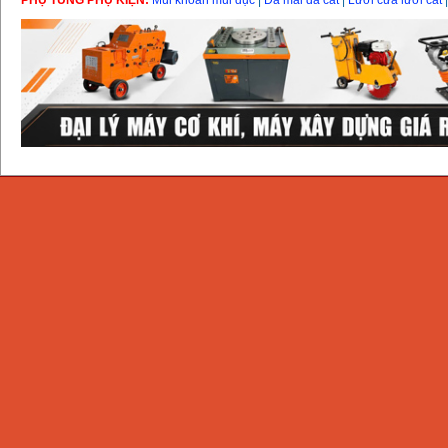
PHỤ TÙNG PHỤ KIỆN:
Mũi khoan mũi đục
|
Đá mài đá cắt
|
Lưỡi cưa lưỡi cắt