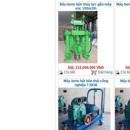
Đầu bơm bùn thủy lực gắn máy
Máy bơm
xúc 100m3/h
Giá
:
215.000.000
VND
Gi
Chi tiết
Đặt hàng
Chi tiế
Máy bơm hút bùn thải công
Máy b
nghiệp 7.5KW