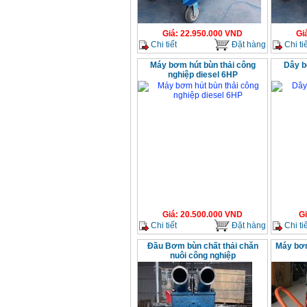
Giá
:
22.950.000
VND
Gi
Chi tiết
Đặt hàng
Chi tiế
Máy bơm hút bùn thải công
Dây b
nghiệp diesel 6HP
Giá
:
20.500.000
VND
G
Chi tiết
Đặt hàng
Chi tiế
Đầu Bơm bùn chất thải chăn
Máy bơm
nuôi công nghiệp