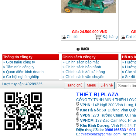
Giá
:
24.500.000
VND
Gi
Chi tiết
Đặt hàng
Chi tiế
Thông tin công ty
Chính sách công ty
Hỗ trợ 
»
Giới thiệu công ty
»
Chính sách bảo mật
»
Hướng
»
Tầm nhìn công ty
»
Chính sách bảo hành
»
Hướng
»
Quan điểm kinh doanh
»
Chinh sách đổi trả hàng
»
Các h
»
Cơ hội nghề nghiệp
»
Chính sách vận chuyển
»
Sơ đồ
Lượt truy cập: 40289235
Trang chủ
Menu
Liên hệ
THIẾT BỊ PLAZA
CÔNG TY TNHH MINH THIÊN LONG
VPHN:
14B Ngõ 200 Vĩnh Hưng, P
Kho Hà Nội:
68 Đường Vĩnh Quỳnh
VPĐN:
273 Trường Chinh, Q. Tha
VPHCM
: 133 Đào Cam Mộc, Phư
Kho
Bình Dương:
Vĩnh Phú 24, 
Điện thoại/ Zalo:
0986166533
*
091
E:
thietbiplaza@gmail.com
|
W:
thie