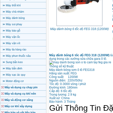
Máy thổi khí
Máy chà nhám
Máy đánh bóng
Máy soi phay
Máy đánh bóng 6 tốc độ FEG 318 (1200W)
Máy bào gỗ
Máy vặn ốc
Máy vặn vít
Máy tỉa hàng rào
Máy đánh bóng 6 tốc độ FEG 318 (1200W)
là
Máy phun thuốc sâu
dụng trong các xưởng sửa chữa gara ô tô.
Sung bắn keo
Thông số kỹ thuật:
Máy bắn đinh
Máy đánh bóng sơn ô tô FEG318
Hãng sản xuất: FEG
Máy sạc ác quy
Công suất: 1200W
Nguồn điện: 220V/50hz
Motor động cơ
Tốc độ: 0-3000 vòng / phút
Máy và dụng cụ chạy pin
Đường kính: 180mm
Cấp độ: 6 tốc độ
Máy và dụng cụ khí nén
Trọng lượng: 2.9 kg
Xuất xứ: China
Máy và động cơ xăng
Bảo hành: 3 Tháng
Máy cơ khí xây dựng
Máy hàn và vật liệu hàn