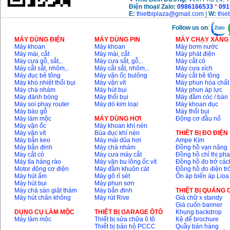
Điện thoại/ Zalo:
0986166533
*
091
E:
thietbiplaza@gmail.com
|
W:
thie
Follow us on
:
MÁY DÙNG ĐIỆN
MÁY DÙNG PIN
MÁY CHẠY XĂNG 
Máy khoan
Máy khoan
Máy bơm nước
Máy mài, cắt
Máy mài, cắt
Máy phát điện
Máy cưa gỗ, sắt,..
Máy cưa sắt, gỗ,..
Máy cắt cỏ
Máy cắt sắt, nhôm,..
Máy cắt sắt, nhôm,..
Máy cưa xích
Máy đục bê tông
Máy vặn ốc bulông
Máy cắt bê tông
Máy khò nhiệt thổi bụi
Máy vặn vít
Máy phun hóa chất
Máy chà nhám
Máy hút bụi
Máy phun áp lực
Máy đánh bóng
Máy thổi bụi
Máy đầm cóc / bàn
Máy soi phay router
Máy dò kim loại
Máy khoan đục
Máy bào gỗ
Máy thổi bụi
Máy làm mộc
MÁY DÙNG HƠI
Động cơ đầu nổ
Máy vặn ốc
Máy khoan khí nén
Máy vặn vít
Búa đục khí nén
THIÊT BỊ ĐO ĐIỆN
Máy bắn keo
Máy mài dũa hơi
Ampe Kìm
Máy bắn đinh
Máy chà nhám
Đồng hồ vạn năng
Máy cắt cỏ
Máy cưa máy cắt
Đồng hồ chỉ thị ph
Máy tỉa hàng rào
Máy vặn bu lông ốc vít
Đồng hồ đo trở các
Motor động cơ điện
Máy đầm khuôn cát
Đồng hồ đo điện tr
Máy hút ẩm
Máy gõ rỉ sét
Ổn áp biến áp Lioa
Máy hút bụi
Máy phun sơn
Máy chà sàn giặt thảm
Máy bắn đinh
THIỆT BỊ QUẢNG
Máy hút chân không
Máy rút Rive
Giá chữ x standy
Giá cuốn banner
DỤNG CỤ LÀM MỘC
THIÊT BỊ GARAGE ÔTÔ
Khung backdrop
Máy làm mộc
Thiết bị sửa chữa ô tô
Kệ để brochure
Thiết bị bảo hộ PCCC
Quầy bán hàng