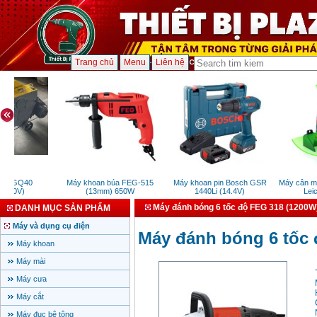
Trang chủ
Menu
Liên hệ
ắt GQ40
Máy khoan búa FEG-515
Máy khoan pin Bosch GSR
Máy cân mực 
220V)
(13mm) 650W
1440Li (14.4V)
Leica
Máy đánh bóng 6 tốc độ FEG 318 (1200W
DANH MỤC SẢN PHẨM
Máy và dụng cụ điện
Máy đánh bóng 6 tốc 
Máy khoan
Máy mài
Máy cưa
Máy cắt
Máy đục bê tông