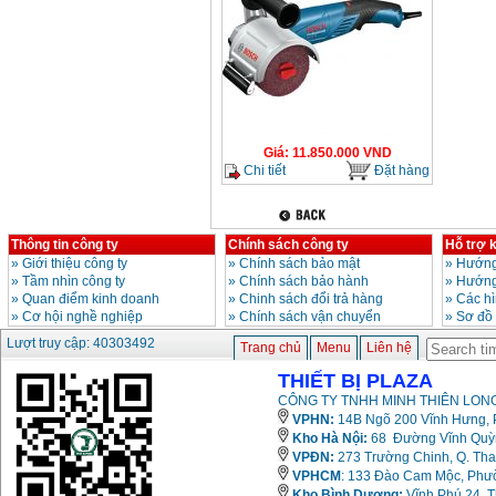
Giá
:
11.850.000
VND
Chi tiết
Đặt hàng
Thông tin công ty
Chính sách công ty
Hỗ trợ 
»
Giới thiệu công ty
»
Chính sách bảo mật
»
Hướng
»
Tầm nhìn công ty
»
Chính sách bảo hành
»
Hướng
»
Quan điểm kinh doanh
»
Chinh sách đổi trả hàng
»
Các h
»
Cơ hội nghề nghiệp
»
Chính sách vận chuyển
»
Sơ đồ
Lượt truy cập: 40303492
Trang chủ
Menu
Liên hệ
THIẾT BỊ PLAZA
CÔNG TY TNHH MINH THIÊN LONG
VPHN:
14B Ngõ 200 Vĩnh Hưng, P
Kho Hà Nội:
68 Đường Vĩnh Quỳnh
VPĐN:
273 Trường Chinh, Q. Tha
VPHCM
: 133 Đào Cam Mộc, Phư
Kho
Bình Dương:
Vĩnh Phú 24, 