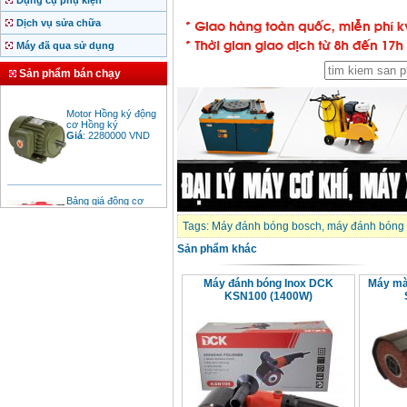
Dụng cụ phụ kiện
Dịch vụ sửa chữa
Máy đã qua sử dụng
Sản phẩm bán chạy
Motor Hồng ký động
cơ Hồng ký
Giá
:
2280000
VND
Bảng giá động cơ
diesel đầu nổ diesel
Giá
:
6500000
VND
Tags:
Máy đánh bóng bosch
,
máy đánh bóng 
Sản phẩm khác
Bảng giá mũi khoan
rút lõi bê tông
Máy đánh bóng Inox DCK
Máy mà
Giá
:
330000
VND
KSN100 (1400W)
Máy khoan Bosch đa
năng GBH 2-26DRE
(800W)
Giá
:
3980000
VND