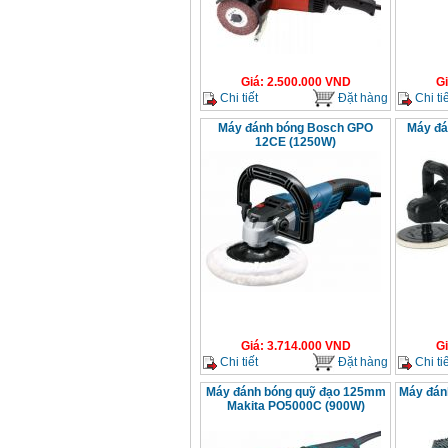
Máy cưa xích chạy
xăng Stihl MS661
Giá
:
29900000
VND
Máy cắt góc đa năng
Giá
:
2.500.000
VND
G
Makita LS1019L
(1510W)
Chi tiết
Đặt hàng
Chi tiế
Giá
:
14068000
VND
Máy đánh bóng Bosch GPO
Máy đá
12CE (1250W)
Bộ máy khoan 100
chi tiết Bosch GSB
13RE (650W)
Giá
:
2200000
VND
Máy khoan Bosch
GSB 16RE (750W)
Giá
:
1850000
VND
Giá
:
3.714.000
VND
G
Động cơ xăng Honda
Chi tiết
Đặt hàng
Chi tiế
GX160 (5.5HP)
Giá
:
7200000
VND
Máy đánh bóng quỹ đạo 125mm
Máy đán
Makita PO5000C (900W)
Máy mài 100mm