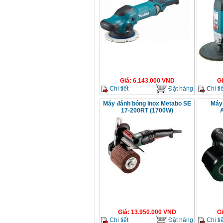
Makita 9553B (710W)
Giá
:
1296000
VND
Giá
:
6.143.000
VND
G
Chi tiết
Đặt hàng
Chi tiế
Máy đánh bóng Inox Metabo SE
Máy
17-200RT (1700W)
Giá
:
13.950.000
VND
G
Chi tiết
Đặt hàng
Chi tiế