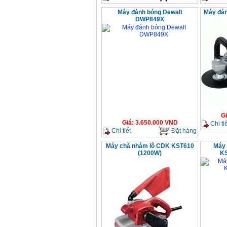
Máy đánh bóng Dewalt
Máy đán
DWP849X
G
Giá
:
3.650.000
VND
Chi tiế
Chi tiết
Đặt hàng
Máy chà nhám lô CDK KST610
Máy 
(1200W)
KS