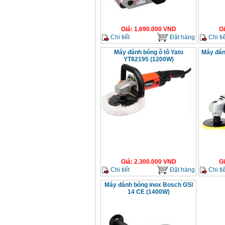
Giá
:
1.690.000
VND
G
Chi tiết
Đặt hàng
Chi tiế
Máy đánh bóng ô tô Yato
Máy đá
YT82195 (1200W)
Giá
:
2.300.000
VND
G
Chi tiết
Đặt hàng
Chi tiế
Máy đánh bóng inox Bosch GSI
14 CE (1400W)