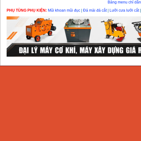
Bảng menu chỉ dẫ
PHỤ TÙNG PHỤ KIỆN:
Mũi khoan mũi đục
|
Đá mài đá cắt
|
Lưỡi cưa lưỡi cắt