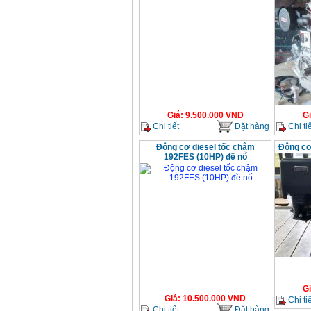
Giá
:
9.500.000
VND
G
Chi tiết
Đặt hàng
Chi tiế
Động cơ diesel tốc chậm
Động cơ
192FES (10HP) đề nổ
G
Giá
:
10.500.000
VND
Chi tiế
Chi tiết
Đặt hàng