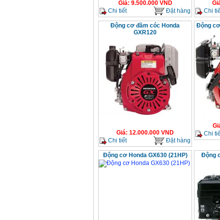
Giá
:
9.500.000
VND
Gi
Chi tiết
Đặt hàng
Chi tiế
Động cơ đầm cóc Honda
Động cơ
GXR120
Gi
Giá
:
12.000.000
VND
Chi tiế
Chi tiết
Đặt hàng
Động cơ Honda GX630 (21HP)
Động 