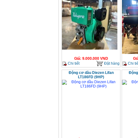
Giá
:
9.000.000
VND
Gi
Chi tiết
Đặt hàng
Chi tiế
Động cơ dầu Diezen Lifan
Động 
LT186FD (9HP)