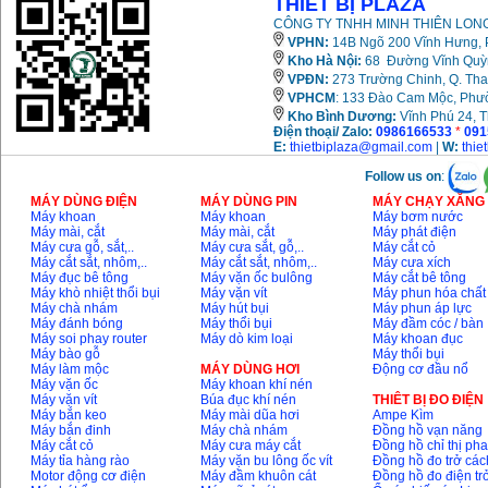
THIẾT BỊ PLAZA
CÔNG TY TNHH MINH THIÊN LONG
VPHN:
14B Ngõ 200 Vĩnh Hưng, P
Kho Hà Nội:
68 Đường Vĩnh Quỳnh
VPĐN:
273 Trường Chinh, Q. Tha
VPHCM
: 133 Đào Cam Mộc, Phư
Kho
Bình Dương:
Vĩnh Phú 24, 
Điện thoại/ Zalo:
0986166533
*
091
E:
thietbiplaza@gmail.com
|
W:
thie
Follow us on
:
MÁY DÙNG ĐIỆN
MÁY DÙNG PIN
MÁY CHẠY XĂNG 
Máy khoan
Máy khoan
Máy bơm nước
Máy mài, cắt
Máy mài, cắt
Máy phát điện
Máy cưa gỗ, sắt,..
Máy cưa sắt, gỗ,..
Máy cắt cỏ
Máy cắt sắt, nhôm,..
Máy cắt sắt, nhôm,..
Máy cưa xích
Máy đục bê tông
Máy vặn ốc bulông
Máy cắt bê tông
Máy khò nhiệt thổi bụi
Máy vặn vít
Máy phun hóa chất
Máy chà nhám
Máy hút bụi
Máy phun áp lực
Máy đánh bóng
Máy thổi bụi
Máy đầm cóc / bàn
Máy soi phay router
Máy dò kim loại
Máy khoan đục
Máy bào gỗ
Máy thổi bụi
Máy làm mộc
MÁY DÙNG HƠI
Động cơ đầu nổ
Máy vặn ốc
Máy khoan khí nén
Máy vặn vít
Búa đục khí nén
THIÊT BỊ ĐO ĐIỆN
Máy bắn keo
Máy mài dũa hơi
Ampe Kìm
Máy bắn đinh
Máy chà nhám
Đồng hồ vạn năng
Máy cắt cỏ
Máy cưa máy cắt
Đồng hồ chỉ thị ph
Máy tỉa hàng rào
Máy vặn bu lông ốc vít
Đồng hồ đo trở các
Motor động cơ điện
Máy đầm khuôn cát
Đồng hồ đo điện tr