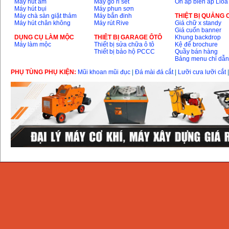
Máy hút ẩm
Máy gõ rỉ sét
Ổn áp biến áp Lioa
Máy hút bụi
Máy phun sơn
Máy chà sàn giặt thảm
Máy bắn đinh
THIỆT BỊ QUẢNG
Máy hút chân không
Máy rút Rive
Giá chữ x standy
Giá cuốn banner
DỤNG CỤ LÀM MỘC
THIÊT BỊ GARAGE ÔTÔ
Khung backdrop
Máy làm mộc
Thiết bị sửa chữa ô tô
Kệ để brochure
Thiết bị bảo hộ PCCC
Quầy bán hàng
Bảng menu chỉ dẫ
PHỤ TÙNG PHỤ KIỆN:
Mũi khoan mũi đục
|
Đá mài đá cắt
|
Lưỡi cưa lưỡi cắt