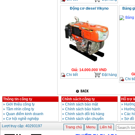
Động cơ diesel Vikyno
Bảng gi
Giá
:
14.000.000
VND
G
Chi tiết
Đặt hàng
Chi tiế
Thông tin công ty
Chính sách công ty
Hỗ trợ 
»
Giới thiệu công ty
»
Chính sách bảo mật
»
Hướng
»
Tầm nhìn công ty
»
Chính sách bảo hành
»
Hướng
»
Quan điểm kinh doanh
»
Chinh sách đổi trả hàng
»
Các h
»
Cơ hội nghề nghiệp
»
Chính sách vận chuyển
»
Sơ đồ
Lượt truy cập: 40293197
Trang chủ
Menu
Liên hệ