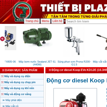
Trang chủ
Menu
Liên hệ
o FX805-06
Máy bơm nước Sealand JET 61
Súng phun sơn Prona R200-
Máy cắt sắt 
W)
(440W)
G1.5
Động cơ diesel Koop EVo KD12E (10.3HP
DANH MỤC SẢN PHẨM
Máy và dụng cụ điện
Động cơ diesel Koop 
Máy và dụng cụ chạy pin
Máy và dụng cụ khí nén
Máy và động cơ xăng
Máy phát điện
Máy cắt cỏ