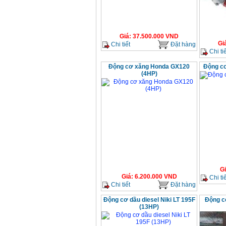
Giá
:
37.500.000
VND
Gi
Chi tiết
Đặt hàng
Chi tiế
Động cơ xăng Honda GX120
Động c
(4HP)
G
Giá
:
6.200.000
VND
Chi tiế
Chi tiết
Đặt hàng
Động cơ dầu diesel Niki LT 195F
Động c
(13HP)