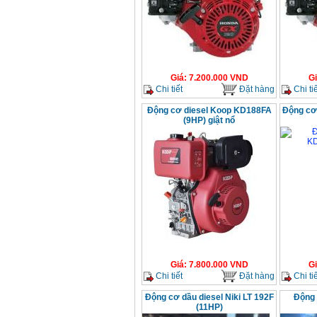
Giá
:
2200000
VND
Máy khoan Bosch
GSB 16RE (750W)
Giá
:
1850000
VND
Giá
:
7.200.000
VND
G
Chi tiết
Đặt hàng
Chi tiế
Động cơ xăng Honda
Động cơ diesel Koop KD188FA
Động cơ
GX160 (5.5HP)
(9HP) giật nổ
Giá
:
7200000
VND
Máy mài 100mm
Makita 9553B (710W)
Giá
:
1296000
VND
Giá
:
7.800.000
VND
G
Chi tiết
Đặt hàng
Chi tiế
Động cơ dầu diesel Niki LT 192F
Động 
(11HP)