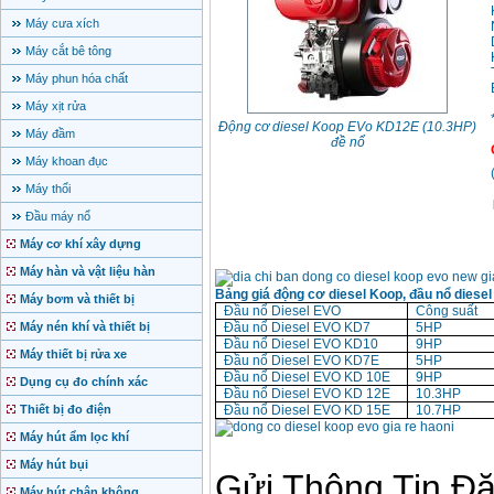
Máy cưa xích
Máy cắt bê tông
Máy phun hóa chất
Máy xịt rửa
Động cơ diesel Koop EVo KD12E (10.3HP)
Máy đầm
đề nổ
Máy khoan đục
Máy thổi
Đầu máy nổ
Máy cơ khí xây dựng
Máy hàn và vật liệu hàn
Bảng giá động cơ diesel Koop, đầu nổ diese
Máy bơm và thiết bị
Đầu nổ Diesel EVO
Công suất
Máy nén khí và thiết bị
Đầu nổ Diesel EVO KD7
5HP
Đầu nổ Diesel EVO KD10
9HP
Máy thiết bị rửa xe
Đầu nổ Diesel EVO KD7E
5HP
Đầu nổ Diesel EVO KD 10E
9HP
Dụng cụ đo chính xác
Đầu nổ Diesel EVO KD 12E
10.3HP
Thiết bị đo điện
Đầu nổ Diesel EVO KD 15E
10.7HP
Máy hút ẩm lọc khí
Máy hút bụi
Máy hút chân không