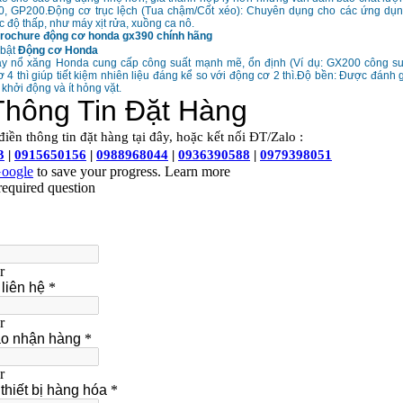
0, GP200.Động cơ trục lệch (Tua chậm/Cốt xéo): Chuyên dụng cho các ứng d
c độ thấp, như máy xịt rửa, xuồng ca nô.
 bật
Động cơ Honda
áy nổ xăng Honda cung cấp công suất mạnh mẽ, ổn định (Ví dụ: GX200 công suấ
 4 thì giúp tiết kiệm nhiên liệu đáng kể so với động cơ 2 thì.Độ bền: Được đánh gi
khởi động và ít hỏng vặt.