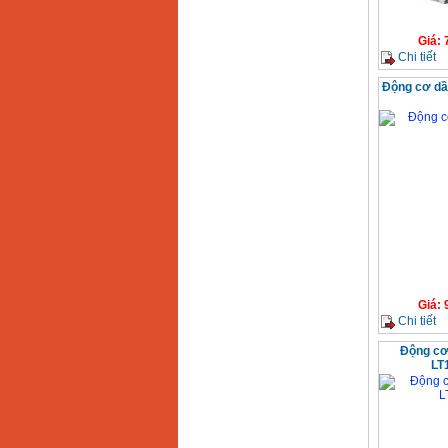
Giá
:
Chi tiết
Động cơ dầu
Giá
:
Chi tiết
Động cơ
LT