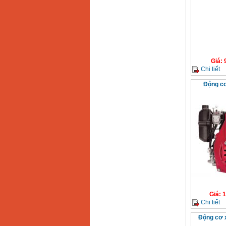
Giá
:
Chi tiết
Động c
Giá
:
1
Chi tiết
Động cơ 