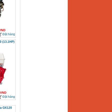
VND
Đặt hàng
 (13.1HP)
VND
Đặt hàng
da GX120