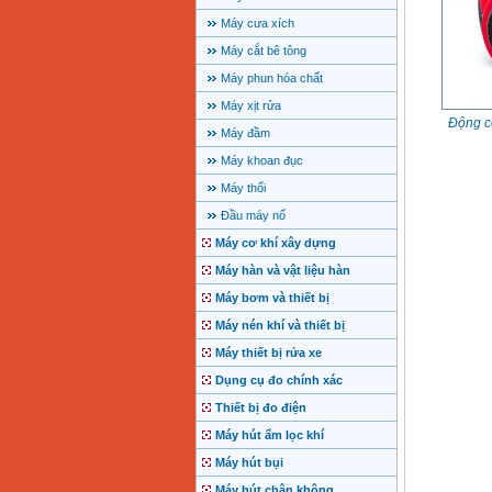
Máy cưa xích
Máy cắt bê tông
Máy phun hóa chất
Máy xịt rửa
Động c
Máy đầm
Máy khoan đục
Máy thổi
Đầu máy nổ
Máy cơ khí xây dựng
Máy hàn và vật liệu hàn
Máy bơm và thiết bị
Máy nén khí và thiết bị
Máy thiết bị rửa xe
Dụng cụ đo chính xác
Thiết bị đo điện
Máy hút ẩm lọc khí
Máy hút bụi
Máy hút chân không