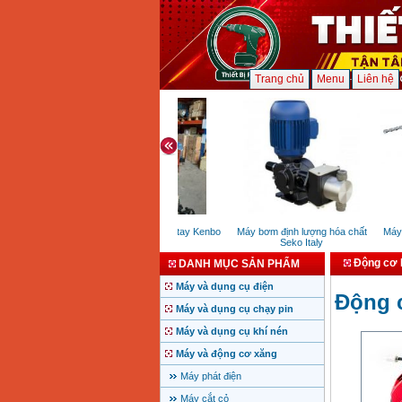
Trang chủ
Menu
Liên hệ
Palang xích kéo tay Kenbo
Máy bơm định lượng hóa chất
Máy K
Seko Italy
Động cơ 
DANH MỤC SẢN PHẨM
Máy và dụng cụ điện
Động 
Máy và dụng cụ chạy pin
Máy và dụng cụ khí nén
Máy và động cơ xăng
Máy phát điện
Máy cắt cỏ