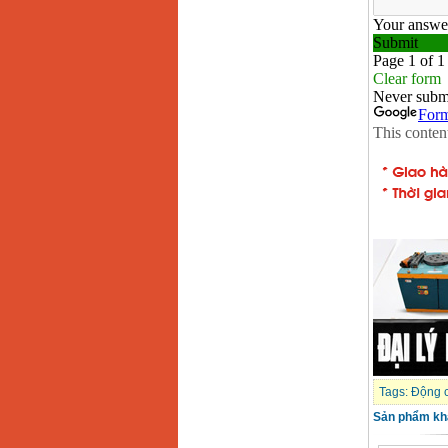
Giá
:
2200000
VND
Máy khoan Bosch
GSB 16RE (750W)
Giá
:
1850000
VND
Động cơ xăng Honda
GX160 (5.5HP)
Giá
:
7200000
VND
Máy mài 100mm
Makita 9553B (710W)
Giá
:
1296000
VND
Tags:
Động 
Sản phẩm kh