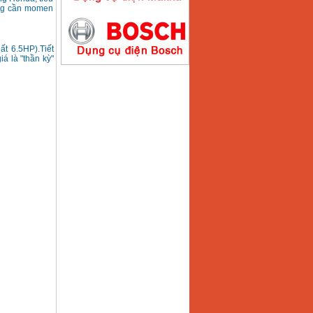
ụng cần momen
Máy hàn que điện tử
Hồng ký HK200E
Giá
:
4100000
VND
t 6.5HP).Tiết
á là "thần kỳ"
Máy hàn que điện tử
Hồng Ký HK200N
Giá
:
2870000
VND
Máy bơm nước
Koshin SEV 50X
Giá
:
5750000
VND