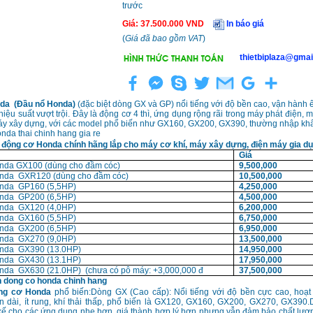
trước
Giá
:
37.500.000
VND
In báo giá
(
Giá đã bao gồm VAT
)
thietbiplaza@gmai
da (Đầu nổ Honda)
(đặc biệt dòng GX và GP) nổi tiếng với độ bền cao, vận hành ê
 hiệu suất vượt trội. Đây là động cơ 4 thì, ứng dụng rộng rãi trong máy phát điện,
áy xây dựng, với các model phổ biến như GX160, GX200, GX390, thường nhập khẩ
 động cơ Honda chính hãng lắp cho máy cơ khí, máy xây dựng, điện máy gia dụn
Giá
nda GX100 (dùng cho đầm cóc)
9,500,000
nda GXR120 (dùng cho đầm cóc)
10,500,000
nda GP160 (5,5HP)
4,250,000
nda GP200 (6,5HP)
4,500,000
nda GX120 (4,0HP)
6,200,000
nda GX160 (5,5HP)
6,750,000
nda GX200 (6,5HP)
6,950,000
nda GX270 (9,0HP)
13,500,000
nda GX390 (13.0HP)
14,950,000
nda GX430 (13.1HP)
17,950,000
nda GX630 (21.0HP) (chưa có pô máy: +3,000,000 đ
37,500,000
ng cơ Honda
phổ biến:Dòng GX (Cao cấp): Nổi tiếng với độ bền cực cao, hoạt
ian dài, ít rung, khí thải thấp, phổ biến là GX120, GX160, GX200, GX270, GX39
 kế cho các ứng dụng nhẹ hơn, giá thành hợp lý hơn nhưng vẫn đảm bảo chất lượ