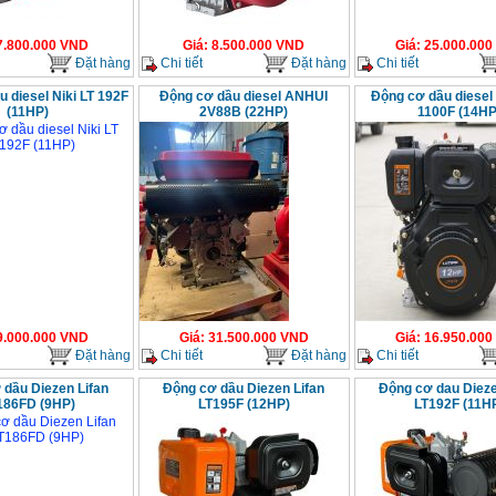
7.800.000
VND
Giá
:
8.500.000
VND
Giá
:
25.000.000
Đặt hàng
Chi tiết
Đặt hàng
Chi tiết
 diesel Niki LT 192F
Động cơ dầu diesel ANHUI
Động cơ dầu diesel 
(11HP)
2V88B (22HP)
1100F (14HP
9.000.000
VND
Giá
:
31.500.000
VND
Giá
:
16.950.000
Đặt hàng
Chi tiết
Đặt hàng
Chi tiết
 dầu Diezen Lifan
Động cơ dầu Diezen Lifan
Động cơ dau Dieze
186FD (9HP)
LT195F (12HP)
LT192F (11H