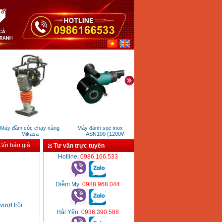
áy đầm cóc chạy xăng
Máy đánh sọc inox DCA
Máy hàn que inverter FEG ARC
Mikasa
ASN100 (1200W)
215
ửi báo giá
Tư vấn trực tuyến
Hotline
: 0986.166.533
Diễm My
: 0988.968.044
vượt trội.
Hải Yến
: 0936.390.588