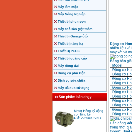
Máy làm mộc
Máy Nông Nghiệp
Thiết bị phun sơn
Máy chà sàn giặt thảm
Thiết bị Garage ôtô
Thiết bị nâng hạ
Động cơ Hon
nhiên liệu và
Thiết Bị PCCC
máy xới và m
Thiết bị quảng cáo
Bảng báo giá
Model
Máy đóng đai
Động cơ Ho
Dụng cụ phụ kiện
Động cơ Ho
Động cơ Ho
Dịch vụ sửa chữa
Động cơ Ho
Động cơ Ho
Máy đã qua sử dụng
Động cơ Ho
Động cơ Ho
Sản phẩm bán chạy
Động cơ Ho
Động cơ Ho
Motor Hồng ký động
Động cơ Ho
cơ Hồng ký
Động cơ Ho
Giá
:
2280000
VND
Các dòng
độ
trong thời g
thông): Thiết