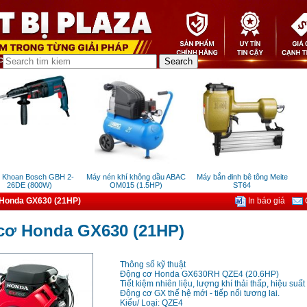
hoan Bosch GBH 2-
Máy nén khí không dầu ABAC
Máy bắn đinh bê tông Meite
M
26DE (800W)
OM015 (1.5HP)
ST64
Honda GX630 (21HP)
In báo giá
G
cơ Honda GX630 (21HP)
Thông số kỹ thuật
Động cơ Honda GX630RH QZE4 (20.6HP)
Tiết kiệm nhiên liệu, lượng khí thải thấp, hiệu suất 
Động cơ GX thế hệ mới - tiếp nối tương lai.
Kiểu/ Loại: QZE4