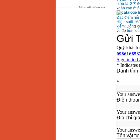
Bảng giá động cơ
biểu là GP16
diesel đầu nổ diesel
xoắn cao ở tố
Giá
:
6500000
VND
Đặc điểm nổi
Hiệu suất: M
kiệm: Động cơ
Bảng giá mũi khoan
về độ bền, dễ 
rút lõi bê tông
Giá
:
330000
VND
Máy khoan Bosch đa
năng GBH 2-26DRE
(800W)
Giá
:
3980000
VND
Máy cưa xích chạy
xăng Stihl MS661
Giá
:
29900000
VND
Máy cắt góc đa năng
Makita LS1019L
(1510W)
Giá
:
14068000
VND
Bộ máy khoan 100
chi tiết Bosch GSB
13RE (650W)