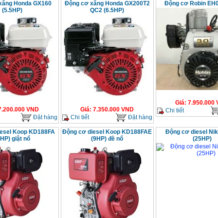
xăng Honda GX160
Động cơ xăng Honda GX200T2
Động cơ Robin EH0
(5.5HP)
QC2 (6.5HP)
Giá
:
7.950.000
7.200.000
VND
Giá
:
7.350.000
VND
Chi tiết
Đặt hàng
Chi tiết
Đặt hàng
iesel Koop KD188FA
Động cơ diesel Koop KD188FAE
Động cơ diesel Nik
HP) giật nổ
(9HP) đề nổ
(25HP)