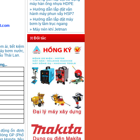
Mũi khoan rút lõi bê
» Hướng dẫn lắp đặt vận
tông D20-D350
Giá
:
330000
VND
hành máy phun vẩy HSP7
» Hướng dẫn lắp đặt máy
bơm ly tâm trục ngang
» Máy nén khí Jetman
l.com
Máy khoan bàn
» HDSD Máy Hàn Ống Nhựa
600mm Hồng Ký
KD600 (250W)
HDPE quay tay thủy lực
Đối tác
Giá
:
3290000
VND
» Đại lý bán Máy hàn
DONSUN Thượng Hải
m ái, tiết kiệm
» Máy khoan rút lõi cầm tay
 máy bơm nước,
chạy điện pin
u Thái Lan.
Máy hàn que Hồng
» Hình thức thanh toán tại
ký Jet SR200R
g,..
Giá
:
2350000
VND
Thiết Bị Plaza
» Máy ổn áp, máy biến áp
Fushin
» Các loại khí dùng cho máy
cắt kim loại Plasma
Máy hàn que điện tử
Hồng ký HK 200Z
Giá
:
2770000
VND
Máy hàn que điện tử
Hồng Ký HKM200D
Giá
:
2890000
VND
 động ổn định
0.Dòng GP (Phổ
ng Honda, tiêu