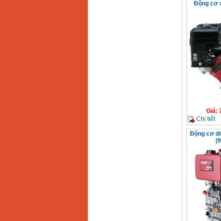
Động cơ 
Giá
:
Chi tiết
Động cơ d
(9