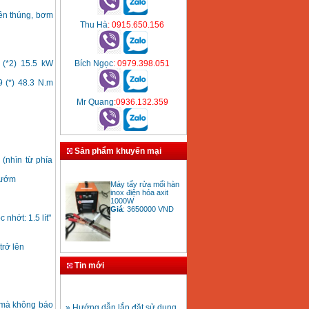
ền thúng, bơm
Thu Hà
: 0915.650.156
Bích Ngọc
: 0979.398.051
 (*2) 15.5 kW
 (*) 48.3 N.m
Mr Quang
:0936.132.359
Sản phẩm khuyến mại
(nhìn từ phía
Máy tẩy rửa mối hàn
bướm
inox điện hóa axit
1000W
Giá
:
3650000
VND
nhớt: 1.5 lít"
trở lên
Bảng giá mũi khoan
rút lõi bê tông
Tin mới
Giá
:
330000
VND
» Hướng dẫn lắp đặt sử dụng
i mà không báo
máy hàn ống nhựa HDPE