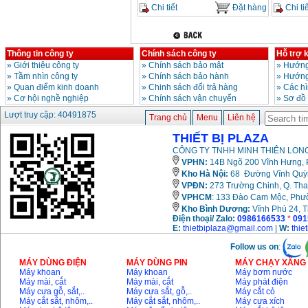
Chi tiết
Đặt hàng
Chi tiế
Thông tin công ty
Chính sách công ty
Hỗ trợ 
»
Giới thiệu công ty
»
Chính sách bảo mật
»
Hướng
»
Tầm nhìn công ty
»
Chính sách bảo hành
»
Hướng
»
Quan điểm kinh doanh
»
Chinh sách đổi trả hàng
»
Các h
»
Cơ hội nghề nghiệp
»
Chính sách vận chuyển
»
Sơ đồ
Lượt truy cập: 40491875
Trang chủ
Menu
Liên hệ
THIẾT BỊ PLAZA
CÔNG TY TNHH MINH THIÊN LONG
VPHN:
14B Ngõ 200 Vĩnh Hưng, P
Kho Hà Nội:
68 Đường Vĩnh Quỳnh
VPĐN:
273 Trường Chinh, Q. Tha
VPHCM
: 133 Đào Cam Mộc, Phư
Kho
Bình Dương:
Vĩnh Phú 24, 
Điện thoại/ Zalo:
0986166533
*
091
E:
thietbiplaza@gmail.com
|
W:
thie
Follow us on
:
MÁY DÙNG ĐIỆN
MÁY DÙNG PIN
MÁY CHẠY XĂNG 
Máy khoan
Máy khoan
Máy bơm nước
Máy mài, cắt
Máy mài, cắt
Máy phát điện
Máy cưa gỗ, sắt,..
Máy cưa sắt, gỗ,..
Máy cắt cỏ
Máy cắt sắt, nhôm,..
Máy cắt sắt, nhôm,..
Máy cưa xích