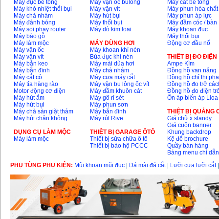
Máy đục bê tông
Máy vặn ốc bulông
Máy cắt bê tông
Máy khò nhiệt thổi bụi
Máy vặn vít
Máy phun hóa chất
Máy chà nhám
Máy hút bụi
Máy phun áp lực
Máy đánh bóng
Máy thổi bụi
Máy đầm cóc / bàn
Máy soi phay router
Máy dò kim loại
Máy khoan đục
Máy bào gỗ
Máy thổi bụi
Máy làm mộc
MÁY DÙNG HƠI
Động cơ đầu nổ
Máy vặn ốc
Máy khoan khí nén
Máy vặn vít
Búa đục khí nén
THIÊT BỊ ĐO ĐIỆN
Máy bắn keo
Máy mài dũa hơi
Ampe Kìm
Máy bắn đinh
Máy chà nhám
Đồng hồ vạn năng
Máy cắt cỏ
Máy cưa máy cắt
Đồng hồ chỉ thị ph
Máy tỉa hàng rào
Máy vặn bu lông ốc vít
Đồng hồ đo trở các
Motor động cơ điện
Máy đầm khuôn cát
Đồng hồ đo điện tr
Máy hút ẩm
Máy gõ rỉ sét
Ổn áp biến áp Lioa
Máy hút bụi
Máy phun sơn
Máy chà sàn giặt thảm
Máy bắn đinh
THIỆT BỊ QUẢNG
Máy hút chân không
Máy rút Rive
Giá chữ x standy
Giá cuốn banner
DỤNG CỤ LÀM MỘC
THIÊT BỊ GARAGE ÔTÔ
Khung backdrop
Máy làm mộc
Thiết bị sửa chữa ô tô
Kệ để brochure
Thiết bị bảo hộ PCCC
Quầy bán hàng
Bảng menu chỉ dẫ
PHỤ TÙNG PHỤ KIỆN:
Mũi khoan mũi đục
|
Đá mài đá cắt
|
Lưỡi cưa lưỡi cắt