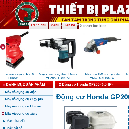
Trang chủ
Menu
Liên hệ
hà nhám Keyang PS10
Máy khoan cấy thép Makita
Máy mài 150mm Hyundai
Giá 
(150W)
HR3530 (1010W)
HMG150 (1050W)
Động cơ Honda GP200 (6.5HP)
DANH MỤC SẢN PHẨM
Máy và dụng cụ điện
Động cơ Honda GP200
Máy và dụng cụ chạy pin
Máy và dụng cụ khí nén
Máy và động cơ xăng
Máy phát điện
Máy cắt cỏ