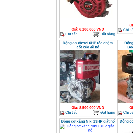
G
Giá
:
6.200.000
VND
Chi tiế
Chi tiết
Đặt hàng
Động cơ diesel 6HP tốc chậm
Động
cốt xéo đề nổ
Bo
Giá
:
8.500.000
VND
G
Chi tiết
Đặt hàng
Chi tiế
Động cơ xăng Niki 13HP giật nổ
Động c