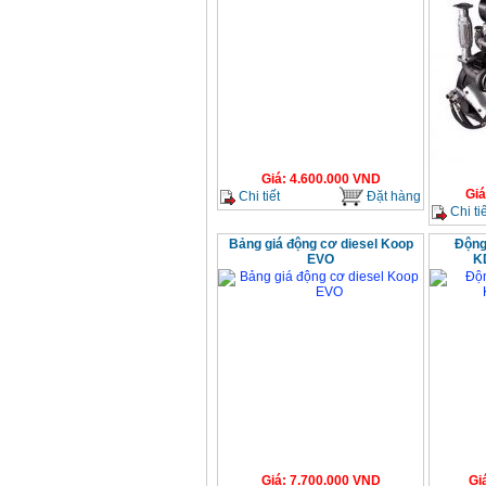
Giá
:
4.600.000
VND
Giá
Chi tiết
Đặt hàng
Chi tiế
Bảng giá động cơ diesel Koop
Động
EVO
K
Giá
:
7.700.000
VND
Gi