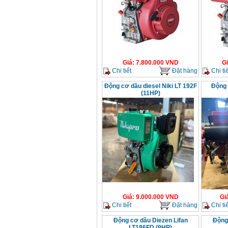
Giá
:
7.800.000
VND
G
Chi tiết
Đặt hàng
Chi tiế
Động cơ dầu diesel Niki LT 192F
Động 
(11HP)
Giá
:
9.000.000
VND
Gi
Chi tiết
Đặt hàng
Chi tiế
Động cơ dầu Diezen Lifan
Động 
LT186FD (9HP)