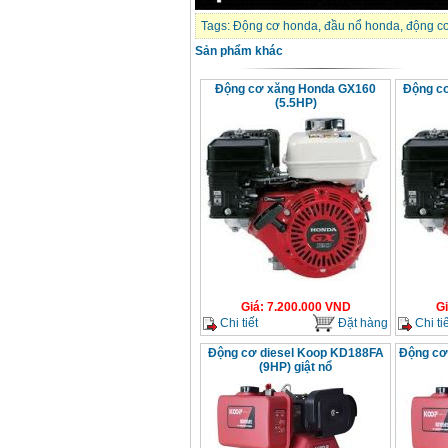
Động cơ xăng Honda
Tags:
Động cơ honda
,
đầu nổ honda
,
động c
GX160 (5.5HP)
Giá
:
7200000
VND
Sản phẩm khác
Động cơ xăng Honda GX160
Động c
(5.5HP)
Máy mài 100mm
Makita 9553B (710W)
Giá
:
1296000
VND
Giá
:
7.200.000
VND
G
Chi tiết
Đặt hàng
Chi tiế
Động cơ diesel Koop KD188FA
Động cơ
(9HP) giật nổ