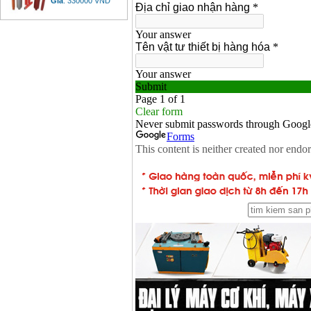
Máy khoan Bosch đa
năng GBH 2-26DRE
(800W)
Giá
:
3980000
VND
Máy cưa xích chạy
xăng Stihl MS661
Giá
:
29900000
VND
Máy cắt góc đa năng
Makita LS1019L
(1510W)
Giá
:
14068000
VND
Bộ máy khoan 100
chi tiết Bosch GSB
13RE (650W)
Giá
:
2200000
VND
Máy khoan Bosch
GSB 16RE (750W)
Giá
:
1850000
VND