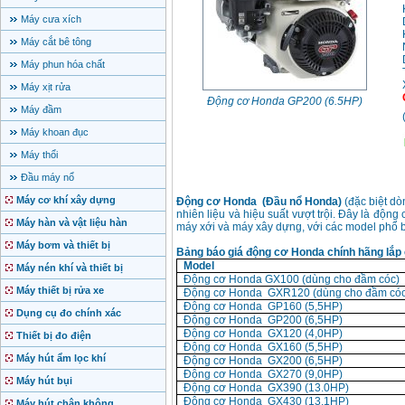
Máy cưa xích
Máy cắt bê tông
Máy phun hóa chất
Máy xịt rửa
Động cơ Honda GP200 (6.5HP)
Máy đầm
Máy khoan đục
Máy thổi
Đầu máy nổ
Máy cơ khí xây dựng
Động cơ Honda (Đầu nổ Honda)
(đặc biệt dò
nhiên liệu và hiệu suất vượt trội. Đây là độn
Máy hàn và vật liệu hàn
máy xới và máy xây dựng, với các model phổ
Máy bơm và thiết bị
Bảng báo giá động cơ Honda chính hãng lắp 
Model
Máy nén khí và thiết bị
Động cơ Honda GX100 (dùng cho đầm cóc)
Máy thiết bị rửa xe
Động cơ Honda GXR120 (dùng cho đầm cóc
Động cơ Honda GP160 (5,5HP)
Dụng cụ đo chính xác
Động cơ Honda GP200 (6,5HP)
Động cơ Honda GX120 (4,0HP)
Thiết bị đo điện
Động cơ Honda GX160 (5,5HP)
Máy hút ẩm lọc khí
Động cơ Honda GX200 (6,5HP)
Động cơ Honda GX270 (9,0HP)
Máy hút bụi
Động cơ Honda GX390 (13.0HP)
Động cơ Honda GX430 (13.1HP)
Máy hút chân không