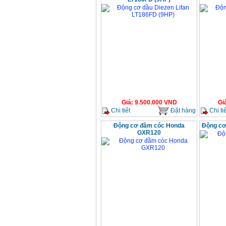
Giá
:
9.500.000
VND
Gi
Chi tiết
Đặt hàng
Chi tiế
Động cơ đầm cóc Honda
Động cơ
GXR120