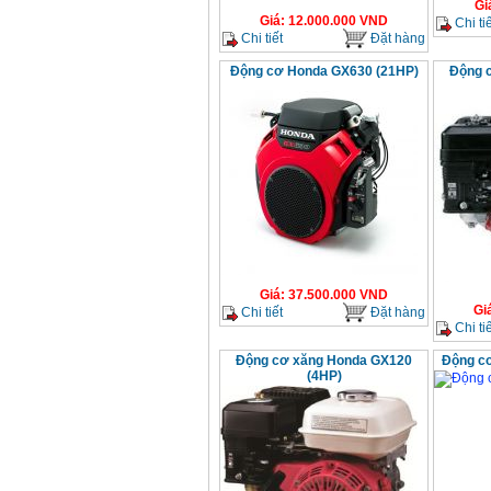
Gi
Giá
:
12.000.000
VND
Chi tiế
Chi tiết
Đặt hàng
Động cơ Honda GX630 (21HP)
Động 
Giá
:
37.500.000
VND
Gi
Chi tiết
Đặt hàng
Chi tiế
Động cơ xăng Honda GX120
Động c
(4HP)