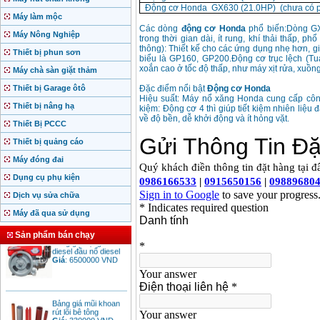
Động cơ Honda GX630 (21.0HP) (chưa có p
Máy làm mộc
Các dòng
động cơ Honda
phổ biến:Dòng GX 
Máy Nông Nghiệp
trong thời gian dài, ít rung, khí thải thấp
thông): Thiết kế cho các ứng dụng nhẹ hơn, 
Thiết bị phun sơn
biểu là GP160, GP200.Động cơ trục lệch (
xoắn cao ở tốc độ thấp, như máy xịt rửa, xuồng
Máy chà sàn giặt thảm
Thiết bị Garage ôtô
Đặc điểm nổi bật
Động cơ Honda
Hiệu suất: Máy nổ xăng Honda cung cấp công
Thiết bị nâng hạ
kiệm: Động cơ 4 thì giúp tiết kiệm nhiên liệu
về độ bền, dễ khởi động và ít hỏng vặt.
Thiết Bị PCCC
Thiết bị quảng cáo
Máy đóng đai
Motor Hồng ký động
cơ Hồng ký
Dụng cụ phụ kiện
Giá
:
2280000
VND
Dịch vụ sửa chữa
Máy đã qua sử dụng
Sản phẩm bán chạy
Bảng giá động cơ
diesel đầu nổ diesel
Giá
:
6500000
VND
Bảng giá mũi khoan
rút lõi bê tông
Giá
:
330000
VND