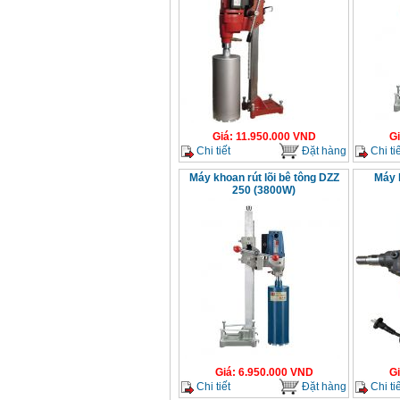
Giá
:
11.950.000
VND
G
Chi tiết
Đặt hàng
Chi tiế
Máy khoan rút lõi bê tông DZZ
Máy 
250 (3800W)
Giá
:
6.950.000
VND
G
Chi tiết
Đặt hàng
Chi tiế