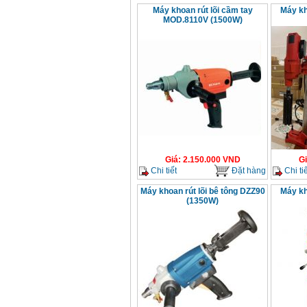
Máy khoan rút lõi cầm tay
Máy kh
MOD.8110V (1500W)
Giá
:
2.150.000
VND
G
Chi tiết
Đặt hàng
Chi tiế
Máy khoan rút lõi bê tông DZZ90
Máy kh
(1350W)