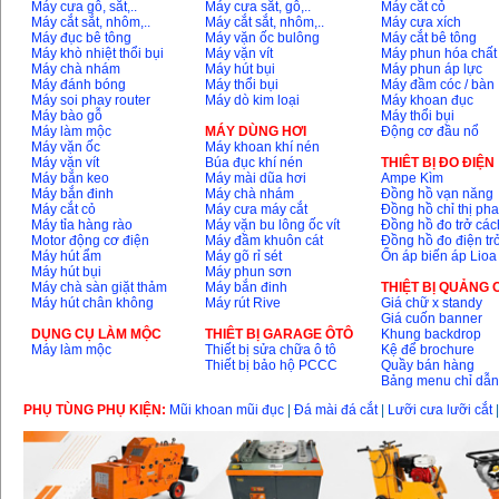
Máy cưa gỗ, sắt,..
Máy cưa sắt, gỗ,..
Máy cắt cỏ
Máy cắt sắt, nhôm,..
Máy cắt sắt, nhôm,..
Máy cưa xích
Máy đục bê tông
Máy vặn ốc bulông
Máy cắt bê tông
Máy khò nhiệt thổi bụi
Máy vặn vít
Máy phun hóa chất
Máy chà nhám
Máy hút bụi
Máy phun áp lực
Máy đánh bóng
Máy thổi bụi
Máy đầm cóc / bàn
Máy soi phay router
Máy dò kim loại
Máy khoan đục
Máy bào gỗ
Máy thổi bụi
Máy làm mộc
MÁY DÙNG HƠI
Động cơ đầu nổ
Máy vặn ốc
Máy khoan khí nén
Máy vặn vít
Búa đục khí nén
THIÊT BỊ ĐO ĐIỆN
Máy bắn keo
Máy mài dũa hơi
Ampe Kìm
Máy bắn đinh
Máy chà nhám
Đồng hồ vạn năng
Máy cắt cỏ
Máy cưa máy cắt
Đồng hồ chỉ thị ph
Máy tỉa hàng rào
Máy vặn bu lông ốc vít
Đồng hồ đo trở các
Motor động cơ điện
Máy đầm khuôn cát
Đồng hồ đo điện tr
Máy hút ẩm
Máy gõ rỉ sét
Ổn áp biến áp Lioa
Máy hút bụi
Máy phun sơn
Máy chà sàn giặt thảm
Máy bắn đinh
THIỆT BỊ QUẢNG
Máy hút chân không
Máy rút Rive
Giá chữ x standy
Giá cuốn banner
DỤNG CỤ LÀM MỘC
THIÊT BỊ GARAGE ÔTÔ
Khung backdrop
Máy làm mộc
Thiết bị sửa chữa ô tô
Kệ để brochure
Thiết bị bảo hộ PCCC
Quầy bán hàng
Bảng menu chỉ dẫ
PHỤ TÙNG PHỤ KIỆN:
Mũi khoan mũi đục
|
Đá mài đá cắt
|
Lưỡi cưa lưỡi cắt