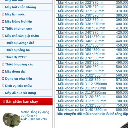
Máy hút bụi
Mũi khoan rút lõi D22*370mm
350.00
Mũi khoan rút lõi D25*370mm
360.00
Máy hút chân không
Mũi khoan rút lõi D27*370mm
370.00
Máy làm mộc
Mũi khoan rút lõi D30*370mm
380.00
Mũi khoan rút lõi D32*370mm
390.00
Máy Nông Nghiệp
Mũi khoan rút lõi D36 *370mm
400.00
Mũi khoan rút lõi D38 *370mm
410.00
Thiết bị phun sơn
Mũi khoan rút lõi D40*370mm
420.00
Máy chà sàn giặt thảm
Mũi khoan rút lõi D44 *370mm
430.00
Mũi khoan rút lõi D46*370mm
440.00
Thiết bị Garage ôtô
Mũi khoan rút lõi D51*350mm
450.00
Mũi khoan rút lõi D56 *350mm
460.00
Thiết bị nâng hạ
Mũi khoan rút lõi D63 *350mm
470.00
Thiết Bị PCCC
Mũi khoan rút lõi D76*350mm
480.00
Mũi khoan rút lõi D83*350mm
490.00
Thiết bị quảng cáo
Mũi khoan rút lõi D89*350mm
500.00
Mũi khoan rút lõi D96*350mm
550.00
Máy đóng đai
Mũi khoan rút lõi D102*350mm
560.00
Dụng cụ phụ kiện
Mũi khoan rút lõi D108*350mm
570.00
Mũi khoan rút lõi D112 *350mm
590.00
Dịch vụ sửa chữa
Mũi khoan rút lõi D114*350mm
630,00
Mũi khoan rút lõi D116*350mm
650.00
Máy đã qua sử dụng
Mũi khoan rút lõi D120*350mm
680.00
Mũi khoan rút lõi D127*350mm
700.00
Sản phẩm bán chạy
Mũi khoan rút lõi D132*350mm
750.00
Motor Hồng ký động
Mũi khoan rút lõi D140 *350mm
800.00
cơ Hồng ký
Đầu chuyển đổi mũi khoan rút lõi bê tông l
Giá
:
2280000
VND