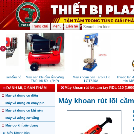
Trang chủ
Menu
Liên hệ
iesel đầu nổ
Máy nén khí đầu liền Wing
Máy khoan bàn Taro KTK
Thước lăn đo 
TM0.1/8-50L (2HP)
LGT340A
mini MW0
Máy khoan rút lõi cầm tay RDL-110 (160
DANH MỤC SẢN PHẨM
Máy và dụng cụ điện
Máy khoan rút lõi cầ
Máy và dụng cụ chạy pin
Máy và dụng cụ khí nén
Máy và động cơ xăng
Máy cơ khí xây dựng
Máy Khoan bàn