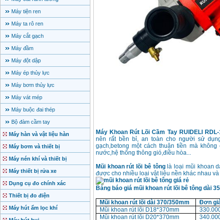
Máy tiện ren
Máy ta rô ren
Máy cắt gạch
Máy đầm
Máy đột dập
Máy ép thủy lực
Máy bơm thủy lực
Máy vát mép
Máy buộc đai thép
Bộ đàm cầm tay
Máy Khoan Rút Lõi Cầm Tay RUIDELI RDL-
Máy hàn và vật liệu hàn
nên rất bền bỉ, an toàn cho người sử dụn
gạch,betong một cách thuận tiền mà không cầ
Máy bơm và thiết bị
nước,hệ thống thông gió,điều hòa...
Máy nén khí và thiết bị
Mũi khoan rút lõi bê tông
là loại mũi khoan 
Máy thiết bị rửa xe
được cho nhiều loại vật liệu nền khác nhau và 
Dụng cụ đo chính xác
Bảng báo giá mũi khoan rút lõi bê tông dà
Thiết bị đo điện
Mũi khoan rút lõi dài 370/350mm
Đơn gi
Máy hút ẩm lọc khí
Mũi khoan rút lõi D18*370mm
330.00
Mũi khoan rút lõi D20*370mm
340.00