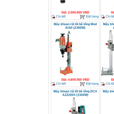
Giá
:
2.500.000
VND
G
Chi tiết
Đặt hàng
Chi tiế
Máy khoan rút lõi bê tông Mod
Máy kho
8160 (2380W)
Giá
:
4.650.000
VND
G
Chi tiết
Đặt hàng
Chi tiế
Máy khoan rút lõi bê tông DCA
Máy kho
AZZ200S (3300W)