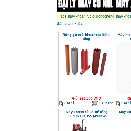
Tags:
máy khoan rút lõi dongcheng
,
máy khoan
Sản phẩm khác
Bảng giá mũi khoan rút lõi bê
Máy kho
tông
Giá
:
330.000
VND
G
Chi tiết
Đặt hàng
Chi tiế
Máy khoan rút lõi bê tông
Máy kho
350mm OB 355 (4980W)