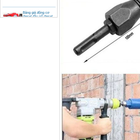
Bảng giá động cơ
diesel đầu nổ diesel
Giá
:
6500000
VND
Bảng giá mũi khoan
rút lõi bê tông
Giá
:
330000
VND
Máy khoan Bosch đa
năng GBH 2-26DRE
(800W)
Giá
:
3980000
VND
Máy cưa xích chạy
xăng Stihl MS661
Giá
:
29900000
VND
Máy cắt góc đa năng
Makita LS1019L
(1510W)
Giá
:
14068000
VND
Bộ máy khoan 100
chi tiết Bosch GSB