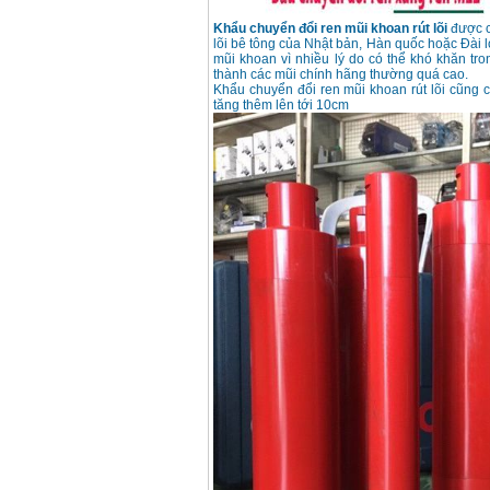
Khẩu chuyển đổi ren mũi khoan rút lõi
được c
lõi bê tông của Nhật bản, Hàn quốc hoặc Đài l
mũi khoan vì nhiều lý do có thể khó khăn tro
thành các mũi chính hãng thường quá cao.
Khẩu chuyển đổi ren mũi khoan rút lõi cũng c
tăng thêm lên tới 10cm