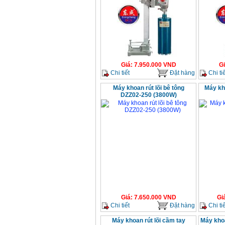
Giá
:
7.950.000
VND
G
Chi tiết
Đặt hàng
Chi tiế
Máy khoan rút lõi bê tông
Máy kho
DZZ02-250 (3800W)
Giá
:
7.650.000
VND
Gi
Chi tiết
Đặt hàng
Chi tiế
Máy khoan rút lõi cầm tay
Máy kho