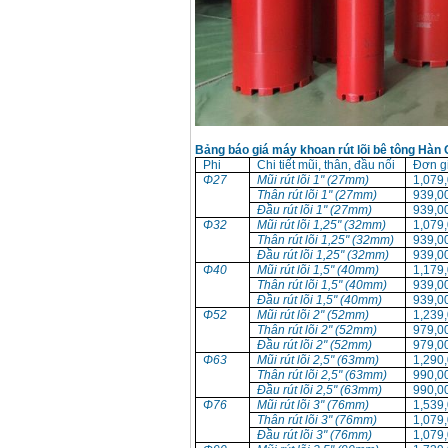
Bảng báo giá máy khoan rút lõi bê tông Hàn
Phi
Chi tiết mũi, thân, đầu nối
Đơn g
Φ27
Mũi rút lõi 1" (27mm)
1,079
Thân rút lõi 1" (27mm)
939,0
Đầu rút lõi 1" (27mm)
939,0
Φ32
Mũi rút lõi 1,25" (32mm)
1,079
Thân rút lõi 1,25" (32mm)
939,0
Đầu rút lõi 1,25" (32mm)
939,0
Φ40
Mũi rút lõi 1,5" (40mm)
1,179
Thân rút lõi 1,5" (40mm)
939,0
Đầu rút lõi 1,5" (40mm)
939,0
Φ52
Mũi rút lõi 2" (52mm)
1,239
Thân rút lõi 2" (52mm)
979,0
Đầu rút lõi 2" (52mm)
979,0
Φ63
Mũi rút lõi 2,5" (63mm)
1,290
Thân rút lõi 2,5" (63mm)
990,0
Đầu rút lõi 2,5" (63mm)
990,0
Φ76
Mũi rút lõi 3" (76mm)
1,539
Thân rút lõi 3" (76mm)
1,079
Đầu rút lõi 3" (76mm)
1,079