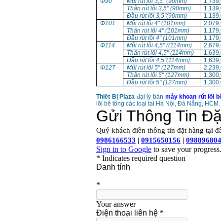
Φ90
Mũi rút lõi 3,5" (90mm)
1,739
Thân rút lõi 3,5" (90mm)
1,139
Đầu rút lõi 3,5"(90mm)
1,139
Φ101
Mũi rút lõi 4" (101mm)
2,079
Thân rút lõi 4" (101mm)
1,179
Đầu rút lõi 4" (101mm)
1,179
Φ114
Mũi rút lõi 4,5" ((114mm)
2,679
Thân rút lõi 4,5" (114mm)
1,639
Đầu rút lõi 4,5"(114mm)
1,639
Φ127
Mũi rút lõi 5" (127mm)
2,239
Thân rút lõi 5" (127mm)
1,300
Đầu rút lõi 5" (127mm)
1,300
Thiết Bị Plaza
đại lý bán
máy khoan rút lõi b
lõi bê tông các loại tại Hà Nội, Đà Nẵng, HC