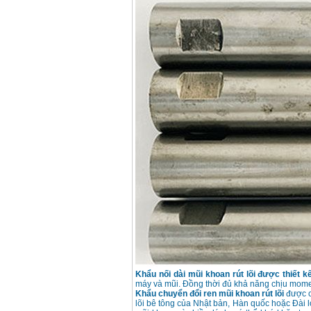
Khẩu nối dài mũi khoan rút lõi được thiết k
máy và mũi. Đồng thời đủ khả năng chịu mome
Khẩu chuyển đổi ren mũi khoan rút lõi
được c
lõi bê tông của Nhật bản, Hàn quốc hoặc Đài l