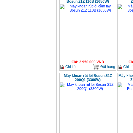
Bosun Z1Z 110B (1650W)
Z
Giá
:
2.950.000
VND
Gi
Chi tiết
Đặt hàng
Chi tiế
Máy khoan rút lõi Bosun S1Z
Máy kho
200Q1 (3300W)
Z