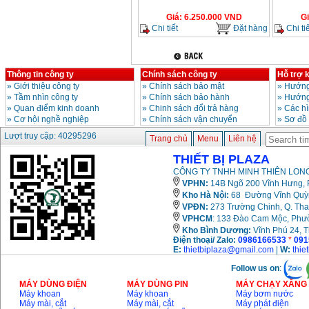
Giá
:
6.250.000
VND
G
Chi tiết
Đặt hàng
Chi tiế
Thông tin công ty
Chính sách công ty
Hỗ trợ 
»
Giới thiệu công ty
»
Chính sách bảo mật
»
Hướng
»
Tầm nhìn công ty
»
Chính sách bảo hành
»
Hướng
»
Quan điểm kinh doanh
»
Chinh sách đổi trả hàng
»
Các h
»
Cơ hội nghề nghiệp
»
Chính sách vận chuyển
»
Sơ đồ
Lượt truy cập: 40295296
Trang chủ
Menu
Liên hệ
THIẾT BỊ PLAZA
CÔNG TY TNHH MINH THIÊN LONG
VPHN:
14B Ngõ 200 Vĩnh Hưng, P
Kho Hà Nội:
68 Đường Vĩnh Quỳnh
VPĐN:
273 Trường Chinh, Q. Tha
VPHCM
: 133 Đào Cam Mộc, Phư
Kho
Bình Dương:
Vĩnh Phú 24, 
Điện thoại/ Zalo:
0986166533
*
091
E:
thietbiplaza@gmail.com
|
W:
thie
Follow us on
:
MÁY DÙNG ĐIỆN
MÁY DÙNG PIN
MÁY CHẠY XĂNG 
Máy khoan
Máy khoan
Máy bơm nước
Máy mài, cắt
Máy mài, cắt
Máy phát điện