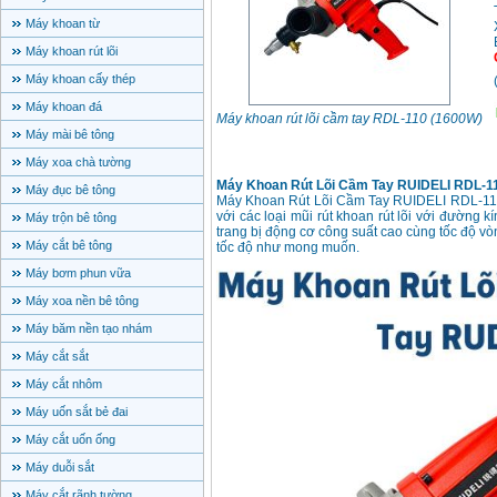
Máy khoan từ
Máy khoan rút lõi
Máy khoan cấy thép
Máy khoan đá
Máy khoan rút lõi cầm tay RDL-110 (1600W)
Máy mài bê tông
Máy xoa chà tường
Máy Khoan Rút Lõi Cầm Tay RUIDELI RDL-1
Máy đục bê tông
Máy Khoan Rút Lõi Cầm Tay RUIDELI RDL-11
với các loại mũi rút khoan rút lõi với đườn
Máy trộn bê tông
trang bị động cơ công suất cao cùng tốc độ 
Máy cắt bê tông
tốc độ như mong muốn.
Máy bơm phun vữa
Máy xoa nền bê tông
Máy băm nền tạo nhám
Máy cắt sắt
Máy cắt nhôm
Máy uốn sắt bẻ đai
Máy cắt uốn ống
Máy duỗi sắt
Máy cắt rãnh tường