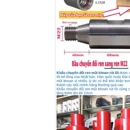
Khẩu chuyển đổi ren mũi khoan rút lõi
được c
lõi bê tông của Nhật bản, Hàn quốc hoặc Đài l
mũi khoan vì nhiều lý do có thể khó khăn tro
thành các mũi chính hãng thường quá cao.
Khẩu chuyển đổi ren mũi khoan rút lõi cũng c
tăng thêm lên tới 10cm