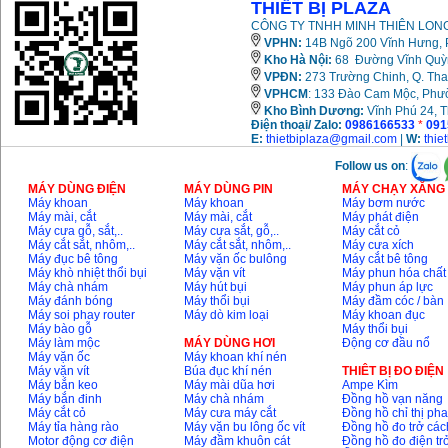
THIẾT BỊ PLAZA
CÔNG TY TNHH MINH THIÊN LONG
VPHN:
14B Ngõ 200 Vĩnh Hưng, P
Kho Hà Nội:
68 Đường Vĩnh Quỳnh
VPĐN:
273 Trường Chinh, Q. Tha
VPHCM
: 133 Đào Cam Mộc, Phư
Kho
Bình Dương:
Vĩnh Phú 24, 
Điện thoại/ Zalo:
0986166533
*
091
E:
thietbiplaza@gmail.com
|
W:
thie
Follow us on
:
MÁY DÙNG ĐIỆN
MÁY DÙNG PIN
MÁY CHẠY XĂNG 
Máy khoan
Máy khoan
Máy bơm nước
Máy mài, cắt
Máy mài, cắt
Máy phát điện
Máy cưa gỗ, sắt,..
Máy cưa sắt, gỗ,..
Máy cắt cỏ
Máy cắt sắt, nhôm,..
Máy cắt sắt, nhôm,..
Máy cưa xích
Máy đục bê tông
Máy vặn ốc bulông
Máy cắt bê tông
Máy khò nhiệt thổi bụi
Máy vặn vít
Máy phun hóa chất
Máy chà nhám
Máy hút bụi
Máy phun áp lực
Máy đánh bóng
Máy thổi bụi
Máy đầm cóc / bàn
Máy soi phay router
Máy dò kim loại
Máy khoan đục
Máy bào gỗ
Máy thổi bụi
Máy làm mộc
MÁY DÙNG HƠI
Động cơ đầu nổ
Máy vặn ốc
Máy khoan khí nén
Máy vặn vít
Búa đục khí nén
THIÊT BỊ ĐO ĐIỆN
Máy bắn keo
Máy mài dũa hơi
Ampe Kìm
Máy bắn đinh
Máy chà nhám
Đồng hồ vạn năng
Máy cắt cỏ
Máy cưa máy cắt
Đồng hồ chỉ thị ph
Máy tỉa hàng rào
Máy vặn bu lông ốc vít
Đồng hồ đo trở các
Motor động cơ điện
Máy đầm khuôn cát
Đồng hồ đo điện tr