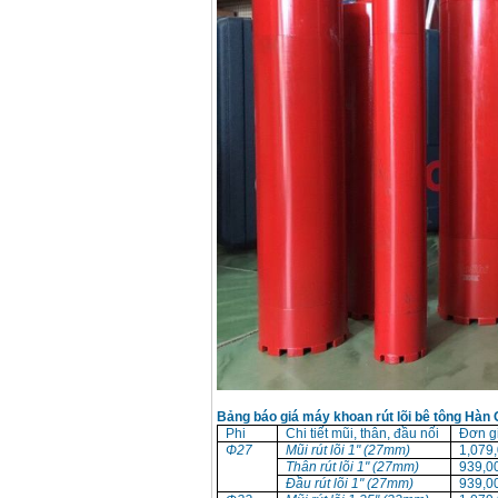
Bảng báo giá máy khoan rút lõi bê tông Hàn
Phi
Chi tiết mũi, thân, đầu nối
Đơn g
Φ27
Mũi rút lõi 1" (27mm)
1,079
Thân rút lõi 1" (27mm)
939,0
Đầu rút lõi 1" (27mm)
939,0