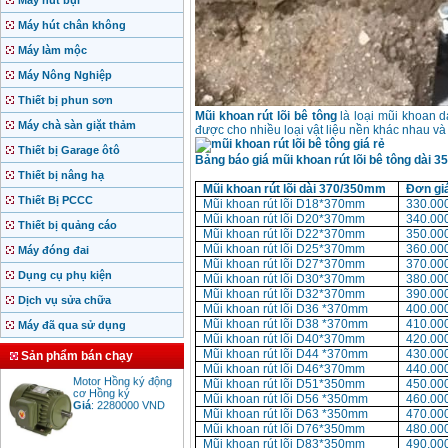
Máy hút bụi
Máy hút chân không
Máy làm mộc
Máy Nông Nghiệp
Thiết bị phun sơn
Mũi khoan rút lõi bê tông
là loại mũi khoan 
Máy chà sàn giặt thảm
được cho nhiều loại vật liệu nền khác nhau và 
Thiết bị Garage ôtô
Bảng báo giá mũi khoan rút lõi bê tông dà
Thiết bị nâng hạ
Mũi khoan rút lõi dài 370/350mm
Đơn gi
Thiết Bị PCCC
Mũi khoan rút lõi D18*370mm
330.00
Mũi khoan rút lõi D20*370mm
340.00
Thiết bị quảng cáo
Mũi khoan rút lõi D22*370mm
350.00
Mũi khoan rút lõi D25*370mm
360.00
Máy đóng đai
Mũi khoan rút lõi D27*370mm
370.00
Dụng cụ phụ kiện
Mũi khoan rút lõi D30*370mm
380.00
Mũi khoan rút lõi D32*370mm
390.00
Dịch vụ sửa chữa
Mũi khoan rút lõi D36 *370mm
400.00
Mũi khoan rút lõi D38 *370mm
410.00
Máy đã qua sử dụng
Mũi khoan rút lõi D40*370mm
420.00
Mũi khoan rút lõi D44 *370mm
430.00
Sản phẩm bán chạy
Motor Hồng ký động
Mũi khoan rút lõi D46*370mm
440.00
cơ Hồng ký
Mũi khoan rút lõi D51*350mm
450.00
Giá
:
2280000
VND
Mũi khoan rút lõi D56 *350mm
460.00
Mũi khoan rút lõi D63 *350mm
470.00
Mũi khoan rút lõi D76*350mm
480.00
Mũi khoan rút lõi D83*350mm
490.00