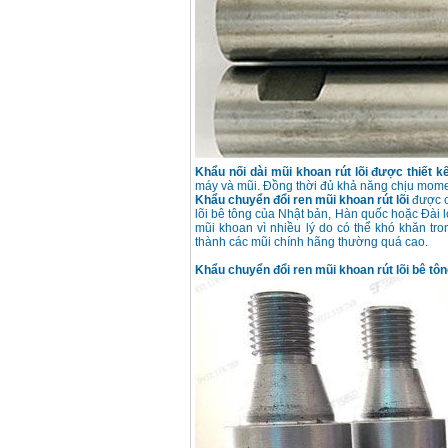
Khẩu nối dài mũi khoan rút lõi được thiết k
máy và mũi. Đồng thời đủ khả năng chịu mome
Khẩu chuyển đổi ren mũi khoan rút lõi
được c
lõi bê tông của Nhật bản, Hàn quốc hoặc Đài l
mũi khoan vì nhiều lý do có thể khó khăn tro
thành các mũi chính hãng thường quá cao.
Khẩu chuyển đổi ren mũi khoan rút lõi bê tôn