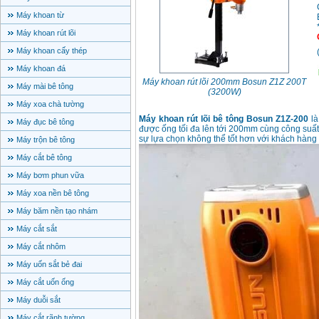
Máy khoan từ
Máy khoan rút lõi
Máy khoan cấy thép
Máy khoan đá
Máy khoan rút lõi 200mm Bosun Z1Z 200T
Máy mài bê tông
(3200W)
Máy xoa chà tường
Máy khoan rút lõi bê tông Bosun Z1Z-200
là
Máy đục bê tông
được ống tối đa lên tới 200mm cùng công suất
sự lựa chọn không thể tốt hơn với khách hàng
Máy trộn bê tông
Máy cắt bê tông
Máy bơm phun vữa
Máy xoa nền bê tông
Máy băm nền tạo nhám
Máy cắt sắt
Máy cắt nhôm
Máy uốn sắt bẻ đai
Máy cắt uốn ống
Máy duỗi sắt
Máy cắt rãnh tường