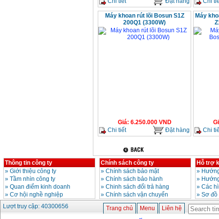
Chi tiết
Đặt hàng
Chi tiế
Máy khoan rút lõi Bosun S1Z
Máy kho
200Q1 (3300W)
Z
Giá
:
6.250.000
VND
G
Chi tiết
Đặt hàng
Chi tiế
Thông tin công ty
Chính sách công ty
Hỗ trợ 
»
Giới thiệu công ty
»
Chính sách bảo mật
»
Hướng
»
Tầm nhìn công ty
»
Chính sách bảo hành
»
Hướng
»
Quan điểm kinh doanh
»
Chinh sách đổi trả hàng
»
Các h
»
Cơ hội nghề nghiệp
»
Chính sách vận chuyển
»
Sơ đồ
Lượt truy cập: 40300656
Trang chủ
Menu
Liên hệ