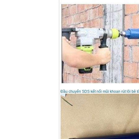
Giá
:
2200000
VND
Máy khoan Bosch
GSB 16RE (750W)
Giá
:
1850000
VND
Động cơ xăng Honda
GX160 (5.5HP)
Giá
:
7200000
VND
Máy mài 100mm
Makita 9553B (710W)
Giá
:
1296000
VND
Đầu chuyển SDS kết nối mũi khoan rút lõi bê 