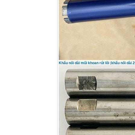
Khẩu nối dài mũi khoan rút lõi
(
khẩu nối dài 