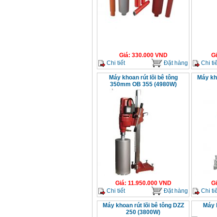
Giá
:
330.000
VND
G
Chi tiết
Đặt hàng
Chi tiế
Máy khoan rút lõi bê tông
Máy kho
350mm OB 355 (4980W)
Giá
:
11.950.000
VND
G
Chi tiết
Đặt hàng
Chi tiế
Máy khoan rút lõi bê tông DZZ
Máy 
250 (3800W)