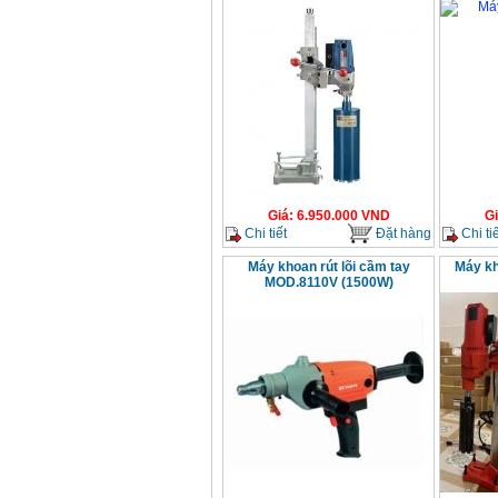
Giá
:
6.950.000
VND
G
Chi tiết
Đặt hàng
Chi tiế
Máy khoan rút lõi cầm tay
Máy kh
MOD.8110V (1500W)