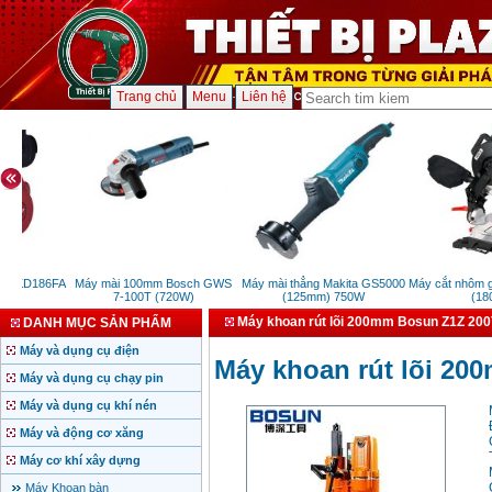
Trang chủ
Menu
Liên hệ
p KD186FA
Máy mài 100mm Bosch GWS
Máy mài thẳng Makita GS5000
Máy cắt nhôm gỗ 
7-100T (720W)
(125mm) 750W
(1800
Máy khoan rút lõi 200mm Bosun Z1Z 200
DANH MỤC SẢN PHẨM
Máy và dụng cụ điện
Máy khoan rút lõi 20
Máy và dụng cụ chạy pin
Máy và dụng cụ khí nén
Máy và động cơ xăng
Máy cơ khí xây dựng
Máy Khoan bàn