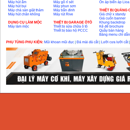
Máy hút ẩm
Máy gõ rỉ sét
Ổn áp biến áp Lioa
Máy hút bụi
Máy phun sơn
Máy chà sàn giặt thảm
Máy bắn đinh
THIỆT BỊ QUẢNG
Máy hút chân không
Máy rút Rive
Giá chữ x standy
Giá cuốn banner
DỤNG CỤ LÀM MỘC
THIÊT BỊ GARAGE ÔTÔ
Khung backdrop
Máy làm mộc
Thiết bị sửa chữa ô tô
Kệ để brochure
Thiết bị bảo hộ PCCC
Quầy bán hàng
Bảng menu chỉ dẫ
PHỤ TÙNG PHỤ KIỆN:
Mũi khoan mũi đục
|
Đá mài đá cắt
|
Lưỡi cưa lưỡi cắt