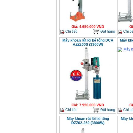
Giá
:
4.650.000
VND
G
Chi tiết
Đặt hàng
Chi tiế
Máy khoan rút lõi bê tông DCA
Máy kho
AZZ200S (3300W)
Giá
:
7.950.000
VND
G
Chi tiết
Đặt hàng
Chi tiế
Máy khoan rút lõi bê tông
Máy kho
DZZ02-250 (3800W)