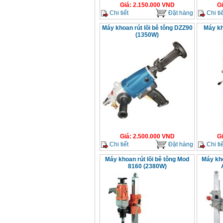
Giá
:
2.150.000
VND
G
Chi tiết
Đặt hàng
Chi tiế
Máy khoan rút lõi bê tông DZZ90
Máy kh
(1350W)
Giá
:
2.500.000
VND
G
Chi tiết
Đặt hàng
Chi tiế
Máy khoan rút lõi bê tông Mod
Máy kho
8160 (2380W)