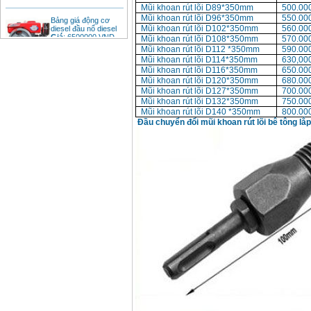
Mũi khoan rút lõi D89*350mm
500.00
Bảng giá động cơ
diesel đầu nổ diesel
Mũi khoan rút lõi D96*350mm
550.00
Giá
:
6500000
VND
Mũi khoan rút lõi D102*350mm
560.00
Mũi khoan rút lõi D108*350mm
570.00
Mũi khoan rút lõi D112 *350mm
590.00
Mũi khoan rút lõi D114*350mm
630,00
Bảng giá mũi khoan
Mũi khoan rút lõi D116*350mm
650.00
rút lõi bê tông
Mũi khoan rút lõi D120*350mm
680.00
Giá
:
330000
VND
Mũi khoan rút lõi D127*350mm
700.00
Mũi khoan rút lõi D132*350mm
750.00
Mũi khoan rút lõi D140 *350mm
800.00
Đầu chuyển đổi mũi khoan rút lõi bê tông l
Máy khoan Bosch đa
năng GBH 2-26DRE
(800W)
Giá
:
3980000
VND
Máy cưa xích chạy
xăng Stihl MS661
Giá
:
29900000
VND
Máy cắt góc đa năng
Makita LS1019L
(1510W)
Giá
:
14068000
VND
Bộ máy khoan 100
chi tiết Bosch GSB
13RE (650W)