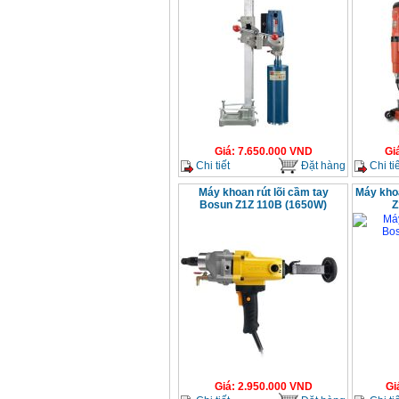
Giá
:
7.650.000
VND
Gi
Chi tiết
Đặt hàng
Chi tiế
Máy khoan rút lõi cầm tay
Máy kho
Bosun Z1Z 110B (1650W)
Z
Giá
:
2.950.000
VND
Gi