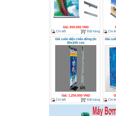
Máy khoan Bosch
GSB 16RE (750W)
Giá
:
1850000
VND
Giá
:
850.000
VND
Động cơ xăng Honda
Chi tiết
Đặt hàng
Chi ti
GX160 (5.5HP)
Giá
:
7200000
VND
Giá cuốn điện chân đứng (kt
Giá cuố
80x200 cm)
Máy mài 100mm
Makita 9553B (710W)
Giá
:
1296000
VND
Giá
:
1.250.000
VND
G
Chi tiết
Đặt hàng
Chi ti