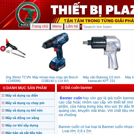
Trang chủ
Menu
Liên hệ
bê tông 30mm TCVN
Máy khoan búa chạy pin Bosch
Máy vặn Buloong 1/2 inch
Máy kh
H30 (1400W)
GSB140 Li (14.4V)
kawasaki KPT 231
Giá cuốn banner
DANH MỤC SẢN PHẨM
Máy và dụng cụ điện
Banner cuốn
hay còn gọi là giá cuốn banner
cao cấp hoặc nhôm cao cấp với thiết kế nhỏ g
Máy và dụng cụ chạy pin
phẩm, cửa hàng trưng bày, khu vực thi đấu th
Máy và dụng cụ khí nén
quảng cáo, khuyến mãi khác. Với chất liệu nh
ưa chuộng.
Máy và động cơ xăng
Máy cơ khí xây dựng
Banner cuốn có hai loại là Banner cuốn nhựa 
Loại lớn: 0.8 x 2m
Máy hàn và vật liệu hàn