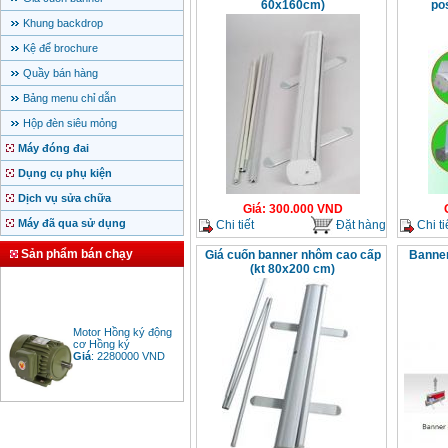
60x160cm)
po
Khung backdrop
Kệ để brochure
Quầy bán hàng
Bảng menu chỉ dẫn
Hộp đèn siêu mỏng
Máy đóng đai
Dụng cụ phụ kiện
Dịch vụ sửa chữa
Giá
:
300.000
VND
Máy đã qua sử dụng
Chi tiết
Đặt hàng
Chi ti
Sản phẩm bán chạy
Giá cuốn banner nhôm cao cấp
Banner
(kt 80x200 cm)
Motor Hồng ký động
cơ Hồng ký
Giá
:
2280000
VND
Bảng giá động cơ
diesel đầu nổ diesel
Giá
:
6500000
VND