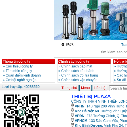
Tr
Thông tin công ty
Chính sách công ty
Hỗ trợ 
»
Giới thiệu công ty
»
Chính sách bảo mật
»
Hướng
»
Tầm nhìn công ty
»
Chính sách bảo hành
»
Hướng
»
Quan điểm kinh doanh
»
Chinh sách đổi trả hàng
»
Các h
»
Cơ hội nghề nghiệp
»
Chính sách vận chuyển
»
Sơ đồ
Lượt truy cập: 40288560
Trang chủ
Menu
Liên hệ
THIẾT BỊ PLAZA
CÔNG TY TNHH MINH THIÊN LONG
VPHN:
14B Ngõ 200 Vĩnh Hưng, P
Kho Hà Nội:
68 Đường Vĩnh Quỳnh
VPĐN:
273 Trường Chinh, Q. Tha
VPHCM
: 133 Đào Cam Mộc, Phư
Kho
Bình Dương:
Vĩnh Phú 24, 