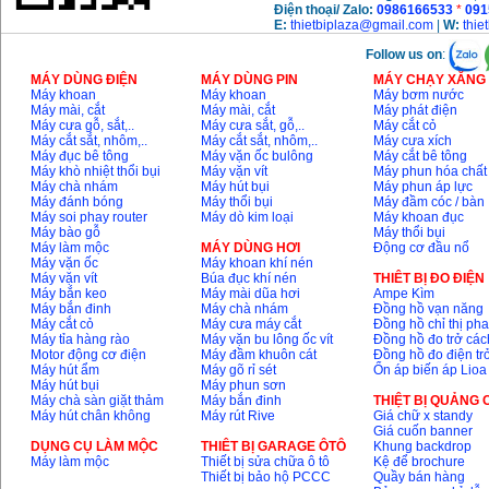
Điện thoại/ Zalo:
0986166533
*
091
E:
thietbiplaza@gmail.com
|
W:
thie
Follow us on
:
MÁY DÙNG ĐIỆN
MÁY DÙNG PIN
MÁY CHẠY XĂNG 
Máy khoan
Máy khoan
Máy bơm nước
Máy mài, cắt
Máy mài, cắt
Máy phát điện
Máy cưa gỗ, sắt,..
Máy cưa sắt, gỗ,..
Máy cắt cỏ
Máy cắt sắt, nhôm,..
Máy cắt sắt, nhôm,..
Máy cưa xích
Máy đục bê tông
Máy vặn ốc bulông
Máy cắt bê tông
Máy khò nhiệt thổi bụi
Máy vặn vít
Máy phun hóa chất
Máy chà nhám
Máy hút bụi
Máy phun áp lực
Máy đánh bóng
Máy thổi bụi
Máy đầm cóc / bàn
Máy soi phay router
Máy dò kim loại
Máy khoan đục
Máy bào gỗ
Máy thổi bụi
Máy làm mộc
MÁY DÙNG HƠI
Động cơ đầu nổ
Máy vặn ốc
Máy khoan khí nén
Máy vặn vít
Búa đục khí nén
THIÊT BỊ ĐO ĐIỆN
Máy bắn keo
Máy mài dũa hơi
Ampe Kìm
Máy bắn đinh
Máy chà nhám
Đồng hồ vạn năng
Máy cắt cỏ
Máy cưa máy cắt
Đồng hồ chỉ thị ph
Máy tỉa hàng rào
Máy vặn bu lông ốc vít
Đồng hồ đo trở các
Motor động cơ điện
Máy đầm khuôn cát
Đồng hồ đo điện tr
Máy hút ẩm
Máy gõ rỉ sét
Ổn áp biến áp Lioa
Máy hút bụi
Máy phun sơn
Máy chà sàn giặt thảm
Máy bắn đinh
THIỆT BỊ QUẢNG
Máy hút chân không
Máy rút Rive
Giá chữ x standy
Giá cuốn banner
DỤNG CỤ LÀM MỘC
THIÊT BỊ GARAGE ÔTÔ
Khung backdrop
Máy làm mộc
Thiết bị sửa chữa ô tô
Kệ để brochure
Thiết bị bảo hộ PCCC
Quầy bán hàng