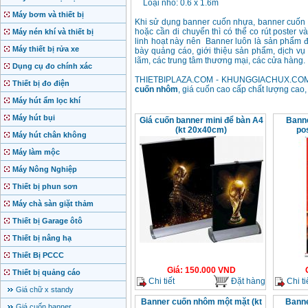
Loại nhỏ: 0.6 x 1.6m
Máy bơm và thiết bị
Khi sử dụng banner cuốn nhựa, banner cuốn 
hoặc cần di chuyển thì có thể co rút poster và
Máy nén khí và thiết bị
linh hoạt này nên Banner luôn là sản phẩm 
Máy thiết bị rửa xe
bày quảng cáo, giới thiệu sản phẩm, dịch vụ
lãm, các trung tâm thương mại, các cửa hàng.
Dụng cụ đo chính xác
THIETBIPLAZA.COM - KHUNGGIACHUX.COM - Đ
Thiết bị đo điện
cuốn nhôm
, giá cuốn cao cấp chất lượng cao,
Máy hút ẩm lọc khí
Máy hút bụi
Giá cuốn banner mini để bàn A4
Banne
(kt 20x40cm)
po
Máy hút chân không
Máy làm mộc
Máy Nông Nghiệp
Thiết bị phun sơn
Máy chà sàn giặt thảm
Thiết bị Garage ôtô
Thiết bị nâng hạ
Thiết Bị PCCC
Giá
:
150.000
VND
Thiết bị quảng cáo
Chi tiết
Đặt hàng
Chi ti
Giá chữ x standy
Banner cuốn nhôm một mặt (kt
Banne
Giá cuốn banner