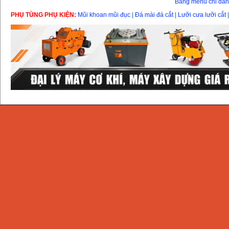
Bảng menu chỉ dẫ
PHỤ TÙNG PHỤ KIỆN:
Mũi khoan mũi đục
|
Đá mài đá cắt
|
Lưỡi cưa lưỡi cắt