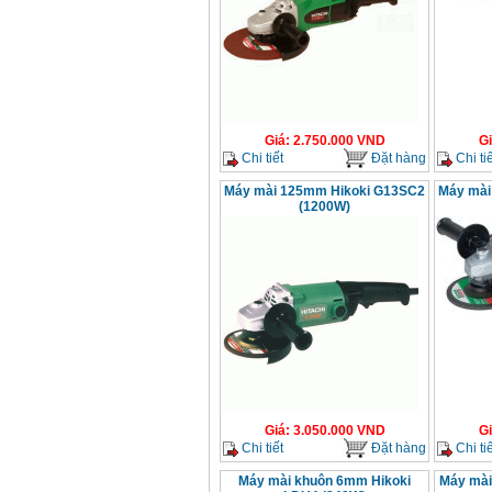
Máy cắt góc đa năng
Makita LS1019L
(1510W)
Giá
:
14068000
VND
Giá
:
2.750.000
VND
G
Bộ máy khoan 100
Chi tiết
Đặt hàng
Chi tiế
chi tiết Bosch GSB
13RE (650W)
Giá
:
2200000
VND
Máy mài 125mm Hikoki G13SC2
Máy mài
(1200W)
Máy khoan Bosch
GSB 16RE (750W)
Giá
:
1850000
VND
Động cơ xăng Honda
GX160 (5.5HP)
Giá
:
7200000
VND
Giá
:
3.050.000
VND
G
Chi tiết
Đặt hàng
Chi tiế
Máy mài 100mm
Makita 9553B (710W)
Giá
:
1296000
VND
Máy mài khuôn 6mm Hikoki
Máy mài