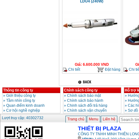
LDU4 (240W)
Giá
:
6.600.000
VND
G
Chi tiết
Đặt hàng
Chi tiế
Thông tin công ty
Chính sách công ty
Hỗ trợ 
»
Giới thiệu công ty
»
Chính sách bảo mật
»
Hướng
»
Tầm nhìn công ty
»
Chính sách bảo hành
»
Hướng
»
Quan điểm kinh doanh
»
Chinh sách đổi trả hàng
»
Các h
»
Cơ hội nghề nghiệp
»
Chính sách vận chuyển
»
Sơ đồ
Lượt truy cập: 40302732
Trang chủ
Menu
Liên hệ
THIẾT BỊ PLAZA
CÔNG TY TNHH MINH THIÊN LONG