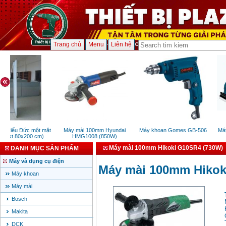
Trang chủ
Menu
Liên hệ
L kiểu Đức một mặt
Máy mài 100mm Hyundai
Máy khoan Gomes GB-506
Máy 
r (kt 80x200 cm)
HMG1008 (850W)
Máy mài 100mm Hikoki G10SR4 (730W)
DANH MỤC SẢN PHẨM
Máy và dụng cụ điện
Máy mài 100mm Hikok
Máy khoan
Máy mài
Bosch
Makita
DCK