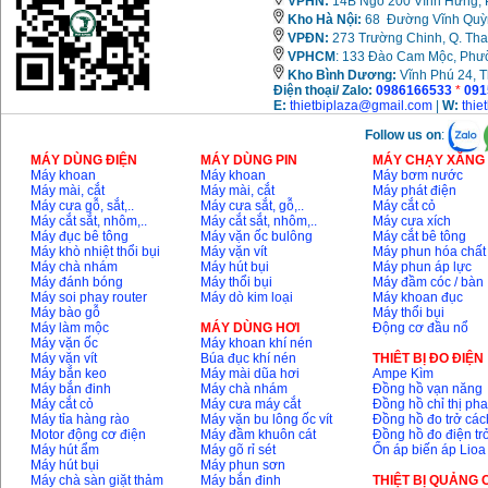
VPHN:
14B Ngõ 200 Vĩnh Hưng, P
Kho Hà Nội:
68 Đường Vĩnh Quỳnh
VPĐN:
273 Trường Chinh, Q. Tha
VPHCM
: 133 Đào Cam Mộc, Phư
Kho
Bình Dương:
Vĩnh Phú 24, 
Điện thoại/ Zalo:
0986166533
*
091
E:
thietbiplaza@gmail.com
|
W:
thie
Follow us on
:
MÁY DÙNG ĐIỆN
MÁY DÙNG PIN
MÁY CHẠY XĂNG 
Máy khoan
Máy khoan
Máy bơm nước
Máy mài, cắt
Máy mài, cắt
Máy phát điện
Máy cưa gỗ, sắt,..
Máy cưa sắt, gỗ,..
Máy cắt cỏ
Máy cắt sắt, nhôm,..
Máy cắt sắt, nhôm,..
Máy cưa xích
Máy đục bê tông
Máy vặn ốc bulông
Máy cắt bê tông
Máy khò nhiệt thổi bụi
Máy vặn vít
Máy phun hóa chất
Máy chà nhám
Máy hút bụi
Máy phun áp lực
Máy đánh bóng
Máy thổi bụi
Máy đầm cóc / bàn
Máy soi phay router
Máy dò kim loại
Máy khoan đục
Máy bào gỗ
Máy thổi bụi
Máy làm mộc
MÁY DÙNG HƠI
Động cơ đầu nổ
Máy vặn ốc
Máy khoan khí nén
Máy vặn vít
Búa đục khí nén
THIÊT BỊ ĐO ĐIỆN
Máy bắn keo
Máy mài dũa hơi
Ampe Kìm
Máy bắn đinh
Máy chà nhám
Đồng hồ vạn năng
Máy cắt cỏ
Máy cưa máy cắt
Đồng hồ chỉ thị ph
Máy tỉa hàng rào
Máy vặn bu lông ốc vít
Đồng hồ đo trở các
Motor động cơ điện
Máy đầm khuôn cát
Đồng hồ đo điện tr
Máy hút ẩm
Máy gõ rỉ sét
Ổn áp biến áp Lioa
Máy hút bụi
Máy phun sơn
Máy chà sàn giặt thảm
Máy bắn đinh
THIỆT BỊ QUẢNG