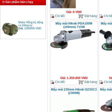
Sản phẩm bán chạy
Giá
:
0
VND
Chi tiết
Đặt hàng
Chi tiế
Motor Hồng ký động
Máy mài Hikoki PDA100M
Máy mà
cơ Hồng ký
Giá
:
2280000
VND
(100mm) 715W
Bảng giá động cơ
diesel đầu nổ diesel
Giá
:
6500000
VND
Bảng giá mũi khoan
rút lõi bê tông
Giá
:
330000
VND
Giá
:
1.350.000
VND
G
Chi tiết
Đặt hàng
Chi tiế
Máy khoan Bosch đa
năng GBH 2-26DRE
Máy mài 230mm Hikoki G23SC3
Máy mài
(800W)
(2300W)
Giá
:
3980000
VND
Máy cưa xích chạy
xăng Stihl MS661
Giá
:
29900000
VND