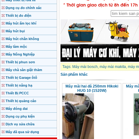
Máy thiết bị rửa xe
Dụng cụ đo chính xác
Thiết bị đo điện
Máy hút ẩm lọc khí
Máy hút bụi
Máy hút chân không
Máy làm mộc
Máy Nông Nghiệp
Thiết bị phun sơn
Tags:
Máy mài bosch
,
máy mài makita
,
máy m
Máy chà sàn giặt thảm
Sản phẩm khác
Thiết bị Garage ôtô
Thiết bị nâng hạ
Máy mài hai đá 250mm Hikoki
Máy mà
HUG 10 (1520W)
Thiết Bị PCCC
Thiết bị quảng cáo
Máy đóng đai
Dụng cụ phụ kiện
Dịch vụ sửa chữa
Máy đã qua sử dụng