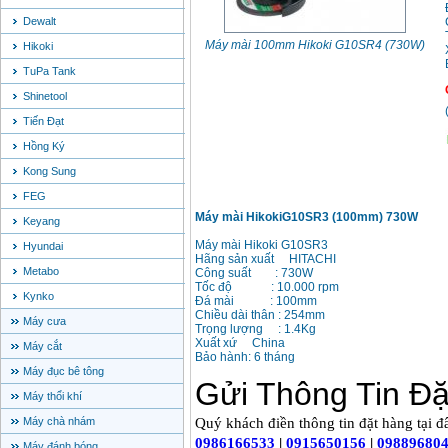
Dewalt
Máy mài 100mm Hikoki G10SR4 (730W)
Hikoki
TuPa Tank
Shinetool
Tiến Đạt
Hồng Ký
Kong Sung
FEG
Máy mài HikokiG10SR3 (100mm) 730W
Keyang
Máy mài Hikoki G10SR3
Hyundai
Hãng sản xuất HITACHI
Metabo
Công suất : 730W
Tốc độ : 10.000 rpm
Kynko
Đá mài : 100mm
Chiều dài thân : 254mm
Máy cưa
Trọng lượng : 1.4Kg
Xuất xứ China
Máy cắt
Bảo hành: 6 tháng
Máy đục bê tông
Máy thổi khí
Máy chà nhám
Máy đánh bóng