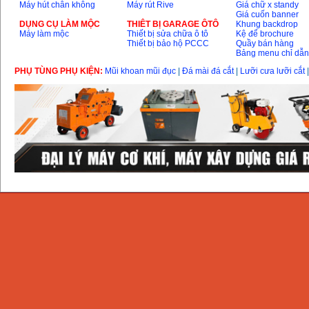
Máy hút chân không
Máy rút Rive
Giá chữ x standy
Giá cuốn banner
DỤNG CỤ LÀM MỘC
THIÊT BỊ GARAGE ÔTÔ
Khung backdrop
Máy làm mộc
Thiết bị sửa chữa ô tô
Kệ để brochure
Thiết bị bảo hộ PCCC
Quầy bán hàng
Bảng menu chỉ dẫ
PHỤ TÙNG PHỤ KIỆN:
Mũi khoan mũi đục
|
Đá mài đá cắt
|
Lưỡi cưa lưỡi cắt