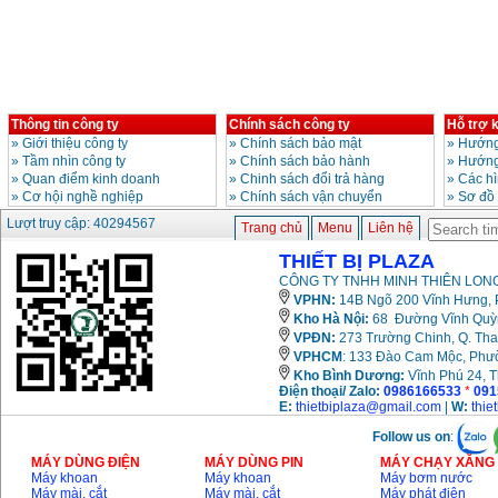
(800W)
Giá
:
3980000
VND
Máy cưa xích chạy
xăng Stihl MS661
Giá
:
29900000
VND
Thông tin công ty
Chính sách công ty
Hỗ trợ 
Máy cắt góc đa năng
»
Giới thiệu công ty
»
Chính sách bảo mật
»
Hướng
Makita LS1019L
(1510W)
»
Tầm nhìn công ty
»
Chính sách bảo hành
»
Hướng
Giá
:
14068000
VND
»
Quan điểm kinh doanh
»
Chinh sách đổi trả hàng
»
Các h
»
Cơ hội nghề nghiệp
»
Chính sách vận chuyển
»
Sơ đồ
Lượt truy cập: 40294567
Trang chủ
Menu
Liên hệ
Bộ máy khoan 100
chi tiết Bosch GSB
THIẾT BỊ PLAZA
13RE (650W)
Giá
:
2200000
VND
CÔNG TY TNHH MINH THIÊN LONG
VPHN:
14B Ngõ 200 Vĩnh Hưng, P
Kho Hà Nội:
68 Đường Vĩnh Quỳnh
VPĐN:
273 Trường Chinh, Q. Tha
VPHCM
: 133 Đào Cam Mộc, Phư
Máy khoan Bosch
GSB 16RE (750W)
Kho
Bình Dương:
Vĩnh Phú 24, 
Giá
:
1850000
VND
Điện thoại/ Zalo:
0986166533
*
091
E:
thietbiplaza@gmail.com
|
W:
thie
Follow us on
:
Động cơ xăng Honda
GX160 (5.5HP)
MÁY DÙNG ĐIỆN
MÁY DÙNG PIN
MÁY CHẠY XĂNG 
Giá
:
7200000
VND
Máy khoan
Máy khoan
Máy bơm nước
Máy mài, cắt
Máy mài, cắt
Máy phát điện