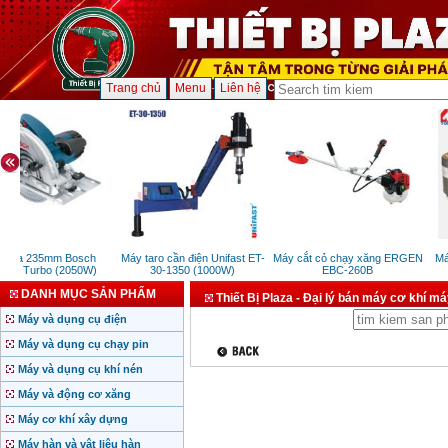
Trang chủ
Menu
Liên hệ
cưa 235mm Bosch
Máy taro cần điện Unifast ET-
Máy cắt cỏ chạy xăng ERGEN
Máy
35 Turbo (2050W)
30-1350 (1000W)
EBC-260B
DANH MỤC SẢN PHẨM
Thiết Bị Plaza - Đại lý bán máy cơ khí m
Máy và dụng cụ điện
Máy và dụng cụ chạy pin
Máy và dụng cụ khí nén
Máy và động cơ xăng
Máy cơ khí xây dựng
Máy hàn và vật liệu hàn