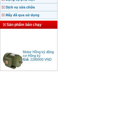
Dịch vụ sửa chữa
Máy đã qua sử dụng
Sản phẩm bán chạy
Motor Hồng ký động
cơ Hồng ký
Giá
:
2280000
VND
Bảng giá động cơ
diesel đầu nổ diesel
Giá
:
6500000
VND
Bảng giá mũi khoan
rút lõi bê tông
Giá
:
330000
VND
Máy khoan Bosch đa
năng GBH 2-26DRE