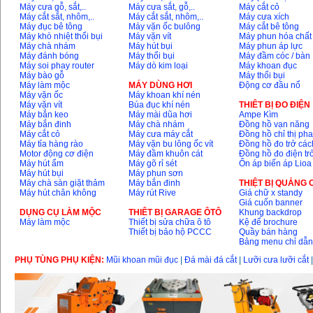
Máy cưa gỗ, sắt,..
Máy cưa sắt, gỗ,..
Máy cắt cỏ
Máy cắt sắt, nhôm,..
Máy cắt sắt, nhôm,..
Máy cưa xích
Máy đục bê tông
Máy vặn ốc bulông
Máy cắt bê tông
Máy mài 100mm
Máy khò nhiệt thổi bụi
Máy vặn vít
Máy phun hóa chất
Makita 9553B (710W)
Giá
:
1296000
VND
Máy chà nhám
Máy hút bụi
Máy phun áp lực
Máy đánh bóng
Máy thổi bụi
Máy đầm cóc / bàn
Máy soi phay router
Máy dò kim loại
Máy khoan đục
Máy bào gỗ
Máy thổi bụi
Máy làm mộc
MÁY DÙNG HƠI
Động cơ đầu nổ
Máy vặn ốc
Máy khoan khí nén
Máy vặn vít
Búa đục khí nén
THIÊT BỊ ĐO ĐIỆN
Máy bắn keo
Máy mài dũa hơi
Ampe Kìm
Máy bắn đinh
Máy chà nhám
Đồng hồ vạn năng
Máy cắt cỏ
Máy cưa máy cắt
Đồng hồ chỉ thị ph
Máy tỉa hàng rào
Máy vặn bu lông ốc vít
Đồng hồ đo trở các
Motor động cơ điện
Máy đầm khuôn cát
Đồng hồ đo điện tr
Máy hút ẩm
Máy gõ rỉ sét
Ổn áp biến áp Lioa
Máy hút bụi
Máy phun sơn
Máy chà sàn giặt thảm
Máy bắn đinh
THIỆT BỊ QUẢNG
Máy hút chân không
Máy rút Rive
Giá chữ x standy
Giá cuốn banner
DỤNG CỤ LÀM MỘC
THIÊT BỊ GARAGE ÔTÔ
Khung backdrop
Máy làm mộc
Thiết bị sửa chữa ô tô
Kệ để brochure
Thiết bị bảo hộ PCCC
Quầy bán hàng
Bảng menu chỉ dẫ
PHỤ TÙNG PHỤ KIỆN:
Mũi khoan mũi đục
|
Đá mài đá cắt
|
Lưỡi cưa lưỡi cắt