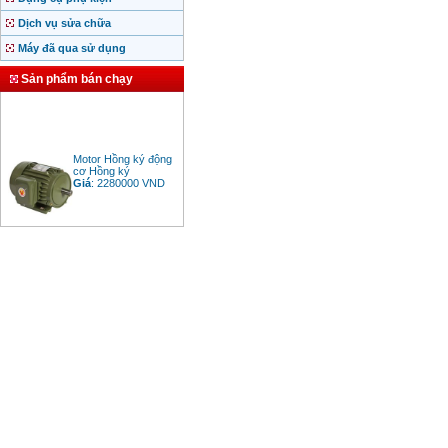
Dịch vụ sửa chữa
Máy đã qua sử dụng
Sản phẩm bán chạy
Motor Hồng ký động
cơ Hồng ký
Giá
:
2280000
VND
Bảng giá động cơ
diesel đầu nổ diesel
Giá
:
6500000
VND
Bảng giá mũi khoan
rút lõi bê tông
Giá
:
330000
VND
Máy khoan Bosch đa
năng GBH 2-26DRE
(800W)