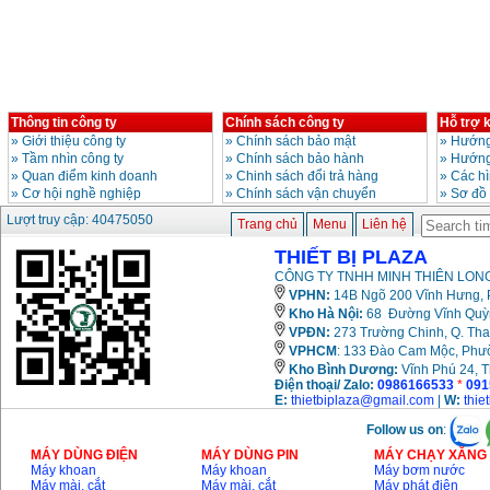
Giá
:
3980000
VND
Máy cưa xích chạy
xăng Stihl MS661
Giá
:
29900000
VND
Máy cắt góc đa năng
Thông tin công ty
Chính sách công ty
Hỗ trợ 
Makita LS1019L
»
Giới thiệu công ty
»
Chính sách bảo mật
»
Hướng
(1510W)
»
Tầm nhìn công ty
»
Chính sách bảo hành
»
Hướng
Giá
:
14068000
VND
»
Quan điểm kinh doanh
»
Chinh sách đổi trả hàng
»
Các h
»
Cơ hội nghề nghiệp
»
Chính sách vận chuyển
»
Sơ đồ
Lượt truy cập: 40475050
Trang chủ
Menu
Liên hệ
Bộ máy khoan 100
chi tiết Bosch GSB
13RE (650W)
THIẾT BỊ PLAZA
Giá
:
2200000
VND
CÔNG TY TNHH MINH THIÊN LONG
VPHN:
14B Ngõ 200 Vĩnh Hưng, P
Kho Hà Nội:
68 Đường Vĩnh Quỳnh
VPĐN:
273 Trường Chinh, Q. Tha
Máy khoan Bosch
VPHCM
: 133 Đào Cam Mộc, Phư
GSB 16RE (750W)
Kho
Bình Dương:
Vĩnh Phú 24, 
Giá
:
1850000
VND
Điện thoại/ Zalo:
0986166533
*
091
E:
thietbiplaza@gmail.com
|
W:
thie
Động cơ xăng Honda
Follow us on
:
GX160 (5.5HP)
Giá
:
7200000
VND
MÁY DÙNG ĐIỆN
MÁY DÙNG PIN
MÁY CHẠY XĂNG 
Máy khoan
Máy khoan
Máy bơm nước
Máy mài, cắt
Máy mài, cắt
Máy phát điện