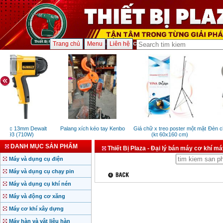
Trang chủ
Menu
Liên hệ
n ốc 13mm Dewalt
Palang xích kéo tay Kenbo
Giá chữ x treo poster một mặt
Đèn ch
W293 (710W)
(kt 60x160 cm)
DANH MỤC SẢN PHẨM
Thiết Bị Plaza - Đại lý bán máy cơ khí m
Máy và dụng cụ điện
Máy và dụng cụ chạy pin
Máy và dụng cụ khí nén
Máy và động cơ xăng
Máy cơ khí xây dựng
Máy hàn và vật liệu hàn