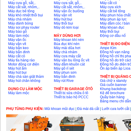
Máy cưa gỗ, sắt,..
Máy cưa sắt, gỗ,..
Máy cắt cỏ
Máy cắt sắt, nhôm,..
Máy cắt sắt, nhôm,..
Máy cưa xích
Máy mài 100mm
Máy đục bê tông
Máy vặn ốc bulông
Máy cắt bê tông
Makita 9553B (710W)
Máy khò nhiệt thổi bụi
Máy vặn vít
Máy phun hóa chất
Giá
:
1296000
VND
Máy chà nhám
Máy hút bụi
Máy phun áp lực
Máy đánh bóng
Máy thổi bụi
Máy đầm cóc / bàn
Máy soi phay router
Máy dò kim loại
Máy khoan đục
Máy bào gỗ
Máy thổi bụi
Máy làm mộc
MÁY DÙNG HƠI
Động cơ đầu nổ
Máy vặn ốc
Máy khoan khí nén
Máy vặn vít
Búa đục khí nén
THIÊT BỊ ĐO ĐIỆN
Máy bắn keo
Máy mài dũa hơi
Ampe Kìm
Máy bắn đinh
Máy chà nhám
Đồng hồ vạn năng
Máy cắt cỏ
Máy cưa máy cắt
Đồng hồ chỉ thị ph
Máy tỉa hàng rào
Máy vặn bu lông ốc vít
Đồng hồ đo trở các
Motor động cơ điện
Máy đầm khuôn cát
Đồng hồ đo điện tr
Máy hút ẩm
Máy gõ rỉ sét
Ổn áp biến áp Lioa
Máy hút bụi
Máy phun sơn
Máy chà sàn giặt thảm
Máy bắn đinh
THIỆT BỊ QUẢNG
Máy hút chân không
Máy rút Rive
Giá chữ x standy
Giá cuốn banner
DỤNG CỤ LÀM MỘC
THIÊT BỊ GARAGE ÔTÔ
Khung backdrop
Máy làm mộc
Thiết bị sửa chữa ô tô
Kệ để brochure
Thiết bị bảo hộ PCCC
Quầy bán hàng
Bảng menu chỉ dẫ
PHỤ TÙNG PHỤ KIỆN:
Mũi khoan mũi đục
|
Đá mài đá cắt
|
Lưỡi cưa lưỡi cắt