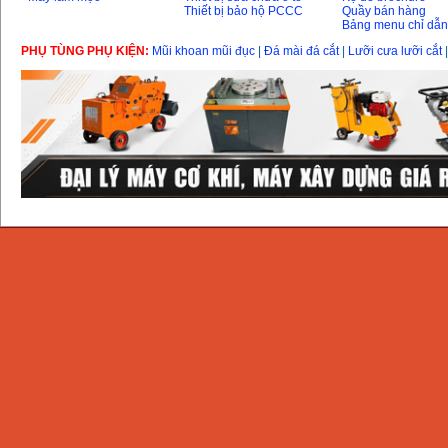
Thiết bị bảo hộ PCCC
Quầy bán hàng
Bảng menu chỉ dẫ
PHỤ TÙNG PHỤ KIỆN:
Mũi khoan mũi đục
|
Đá mài đá cắt
|
Lưỡi cưa lưỡi cắt