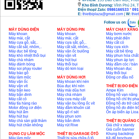
VPHCM
: 133 Đào Cam Mộc, Phư
Kho
Bình Dương:
Vĩnh Phú 24, 
Điện thoại/ Zalo:
0986166533
*
091
E:
thietbiplaza@gmail.com
|
W:
thie
Follow us on
:
MÁY DÙNG ĐIỆN
MÁY DÙNG PIN
MÁY CHẠY XĂNG 
Máy khoan
Máy khoan
Máy bơm nước
Máy mài, cắt
Máy mài, cắt
Máy phát điện
Máy cưa gỗ, sắt,..
Máy cưa sắt, gỗ,..
Máy cắt cỏ
Máy cắt sắt, nhôm,..
Máy cắt sắt, nhôm,..
Máy cưa xích
Máy đục bê tông
Máy vặn ốc bulông
Máy cắt bê tông
Máy khò nhiệt thổi bụi
Máy vặn vít
Máy phun hóa chất
Máy chà nhám
Máy hút bụi
Máy phun áp lực
Máy đánh bóng
Máy thổi bụi
Máy đầm cóc / bàn
Máy soi phay router
Máy dò kim loại
Máy khoan đục
Máy bào gỗ
Máy thổi bụi
Máy làm mộc
MÁY DÙNG HƠI
Động cơ đầu nổ
Máy vặn ốc
Máy khoan khí nén
Máy vặn vít
Búa đục khí nén
THIÊT BỊ ĐO ĐIỆN
Máy bắn keo
Máy mài dũa hơi
Ampe Kìm
Máy bắn đinh
Máy chà nhám
Đồng hồ vạn năng
Máy cắt cỏ
Máy cưa máy cắt
Đồng hồ chỉ thị ph
Máy tỉa hàng rào
Máy vặn bu lông ốc vít
Đồng hồ đo trở các
Motor động cơ điện
Máy đầm khuôn cát
Đồng hồ đo điện tr
Máy hút ẩm
Máy gõ rỉ sét
Ổn áp biến áp Lioa
Máy hút bụi
Máy phun sơn
Máy chà sàn giặt thảm
Máy bắn đinh
THIỆT BỊ QUẢNG
Máy hút chân không
Máy rút Rive
Giá chữ x standy
Giá cuốn banner
DỤNG CỤ LÀM MỘC
THIÊT BỊ GARAGE ÔTÔ
Khung backdrop
Máy làm mộc
Thiết bị sửa chữa ô tô
Kệ để brochure