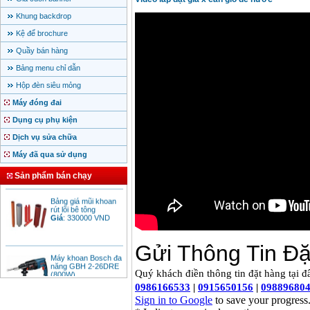
Khung backdrop
Kệ để brochure
Quầy bán hàng
Bảng menu chỉ dẫn
Motor Hồng ký động
cơ Hồng ký
Giá
:
2280000
VND
Hộp đèn siêu mỏng
Máy đóng đai
Dụng cụ phụ kiện
Bảng giá động cơ
Dịch vụ sửa chữa
diesel đầu nổ diesel
Giá
:
6500000
VND
Máy đã qua sử dụng
Sản phẩm bán chạy
Bảng giá mũi khoan
rút lõi bê tông
Giá
:
330000
VND
Máy khoan Bosch đa
năng GBH 2-26DRE
(800W)
Giá
:
3980000
VND
Máy cưa xích chạy