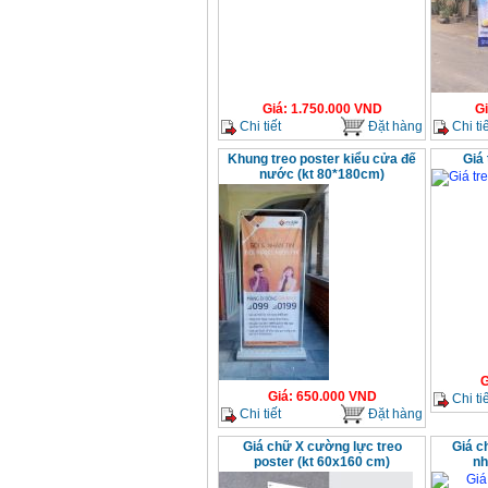
Giá
:
1.750.000
VND
G
Chi tiết
Đặt hàng
Chi tiế
Khung treo poster kiểu cửa đế
Giá 
nước (kt 80*180cm)
G
Giá
:
650.000
VND
Chi tiế
Chi tiết
Đặt hàng
Giá chữ X cường lực treo
Giá c
poster (kt 60x160 cm)
nh