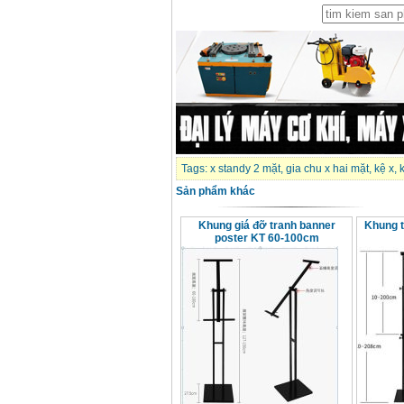
Giá
:
1296000
VND
Tags:
x standy 2 mặt
,
gia chu x hai mặt
,
kệ x
,
Sản phẩm khác
Khung giá đỡ tranh banner
Khung t
poster KT 60-100cm