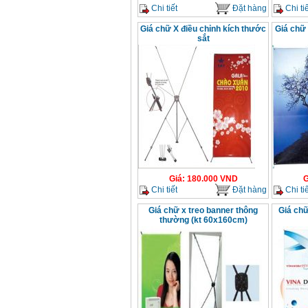
Chi tiết
Đặt hàng
Chi tiế
Giá chữ X điều chỉnh kích thước
Giá chữ 
sắt
Giá
:
180.000
VND
G
Chi tiết
Đặt hàng
Chi tiế
Giá chữ x treo banner thông
Giá chữ
thường (kt 60x160cm)