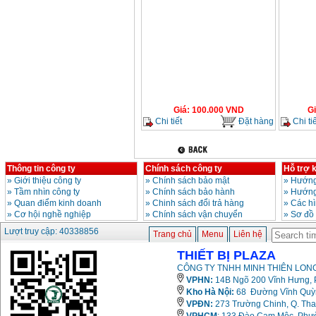
Giá
:
100.000
VND
G
Chi tiết
Đặt hàng
Chi tiế
Thông tin công ty
Chính sách công ty
Hỗ trợ 
»
Giới thiệu công ty
»
Chính sách bảo mật
»
Hướng
»
Tầm nhìn công ty
»
Chính sách bảo hành
»
Hướng
»
Quan điểm kinh doanh
»
Chinh sách đổi trả hàng
»
Các h
»
Cơ hội nghề nghiệp
»
Chính sách vận chuyển
»
Sơ đồ
Lượt truy cập: 40338856
Trang chủ
Menu
Liên hệ
THIẾT BỊ PLAZA
CÔNG TY TNHH MINH THIÊN LONG
VPHN:
14B Ngõ 200 Vĩnh Hưng, P
Kho Hà Nội:
68 Đường Vĩnh Quỳnh
VPĐN:
273 Trường Chinh, Q. Tha