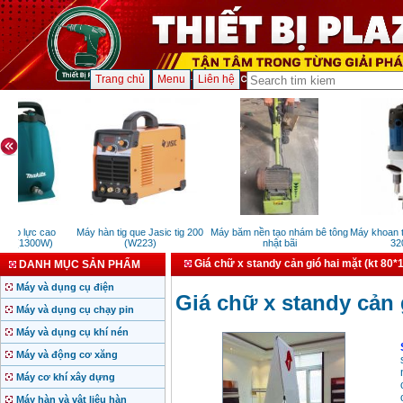
Trang chủ
Menu
Liên hệ
áp lực cao
Máy hàn tig que Jasic tig 200
Máy băm nền tạo nhám bê tông
Máy khoan từ
2 (1300W)
(W223)
nhật bãi
3200
Giá chữ x standy cản gió hai mặt (kt 80
DANH MỤC SẢN PHẨM
Máy và dụng cụ điện
Giá chữ x standy cản 
Máy và dụng cụ chạy pin
Máy và dụng cụ khí nén
Máy và động cơ xăng
Máy cơ khí xây dựng
Máy hàn và vật liệu hàn