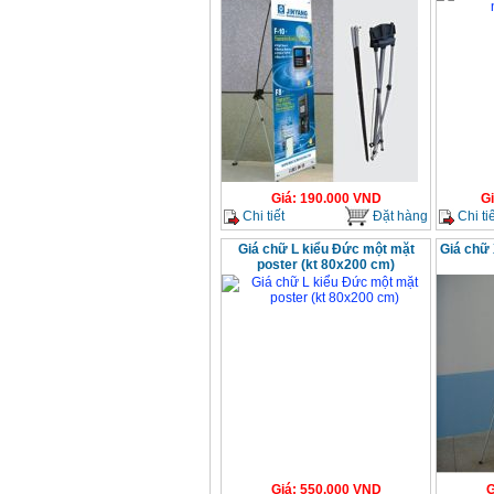
Giá
:
190.000
VND
G
Chi tiết
Đặt hàng
Chi tiế
Giá chữ L kiểu Đức một mặt
Giá chữ 
poster (kt 80x200 cm)
Giá
:
550.000
VND
G