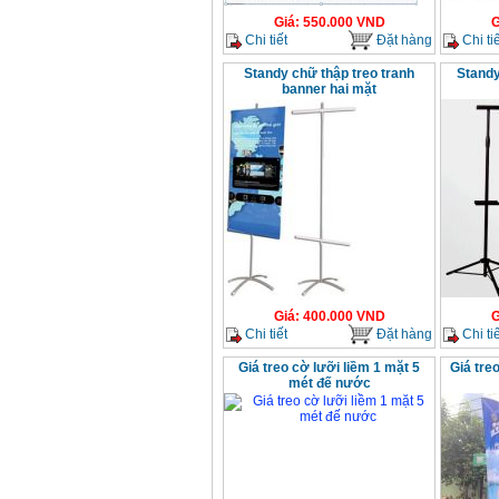
Giá
:
550.000
VND
G
Chi tiết
Đặt hàng
Chi tiế
Standy chữ thập treo tranh
Standy
banner hai mặt
Giá
:
400.000
VND
G
Chi tiết
Đặt hàng
Chi tiế
Giá treo cờ lưỡi liềm 1 mặt 5
Giá tre
mét đế nước