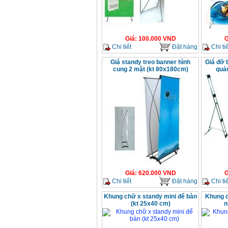
Giá
:
100.000
VND
G
Chi tiết
Đặt hàng
Chi tiế
Giá standy treo banner hình
Giá đỡ b
cung 2 mặt (kt 80x180cm)
quản
Giá
:
620.000
VND
G
Chi tiết
Đặt hàng
Chi tiế
Khung chữ x standy mini để bàn
Khung 
(kt 25x40 cm)
n