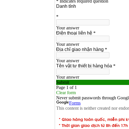
xăng Stihl MS661
Giá
:
29900000
VND
Máy cắt góc đa năng
Makita LS1019L
(1510W)
Giá
:
14068000
VND
Bộ máy khoan 100
chi tiết Bosch GSB
13RE (650W)
Giá
:
2200000
VND
Máy khoan Bosch
GSB 16RE (750W)
Giá
:
1850000
VND
Động cơ xăng Honda
GX160 (5.5HP)
Giá
:
7200000
VND
Máy mài 100mm
Makita 9553B (710W)