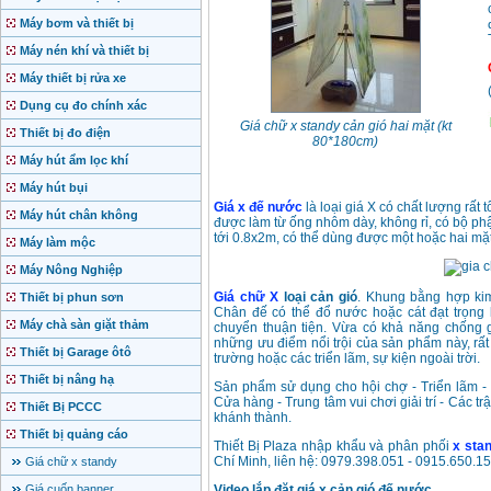
Máy bơm và thiết bị
Máy nén khí và thiết bị
Máy thiết bị rửa xe
Dụng cụ đo chính xác
Giá chữ x standy cản gió hai mặt (kt
Thiết bị đo điện
80*180cm)
Máy hút ẩm lọc khí
Máy hút bụi
Giá x đế nước
là loại giá X có chất lượng rất
Máy hút chân không
được làm từ ống nhôm dày, không rỉ, có bộ phậ
tới 0.8x2m, có thể dùng được một hoặc hai mặ
Máy làm mộc
Máy Nông Nghiệp
Giá chữ X
loại cản gió
. Khung bằng hợp ki
Thiết bị phun sơn
Chân đế có thể đổ nước hoặc cát đạt trọng l
Máy chà sàn giặt thảm
chuyển thuận tiện. Vừa có khả năng chống gi
những ưu điểm nổi trội của sản phẩm này, rất 
Thiết bị Garage ôtô
trường hoặc các triển lãm, sự kiện ngoài trời.
Thiết bị nâng hạ
Sản phẩm sử dụng cho hội chợ - Triển lãm - T
Cửa hàng - Trung tâm vui chơi giải trí - Các tr
Thiết Bị PCCC
khánh thành.
Thiết bị quảng cáo
Thiết Bị Plaza nhập khẩu và phân phối
x sta
Chí Minh, liên hệ: 0979.398.051 - 0915.650.1
Giá chữ x standy
Giá cuốn banner
Video lắp đặt giá x cản gió đế nước